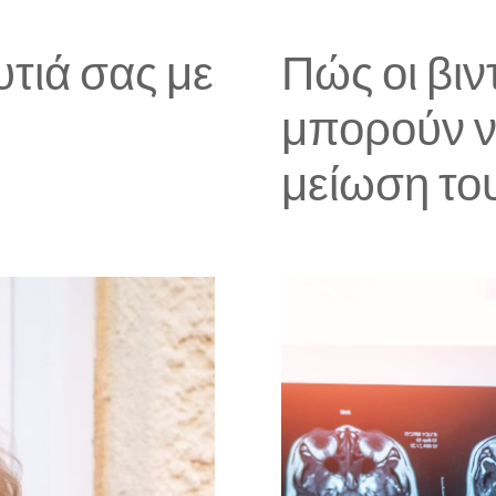
υτιά σας με
Πώς οι βιν
μπορούν ν
μείωση το