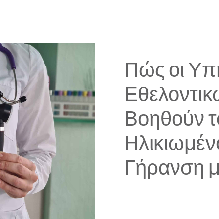
Πώς οι Υπ
Εθελοντι
Βοηθούν τ
Ηλικιωμέν
Γήρανση μ