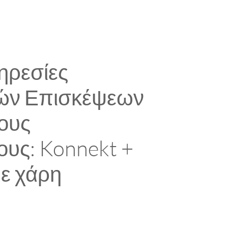
ηρεσίες
κών Επισκέψεων
ους
ους: Konnekt +
ε χάρη