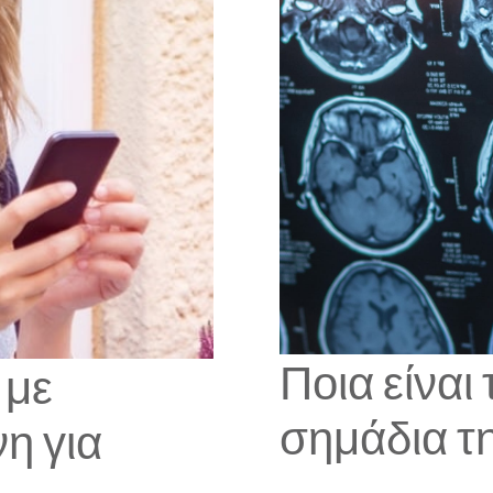
Ποια είναι
 με
σημάδια τη
η για