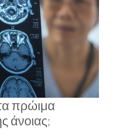
 τα πρώιμα
ς άνοιας;