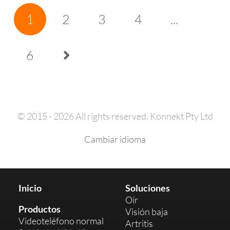
1
2
3
4
...
6
© 2015 - 2026 All rights reserved. Konnekt Pty Ltd
Cambiar idioma
Inicio
Soluciones
Oír
Productos
Visión baja
Videoteléfono normal
Artritis