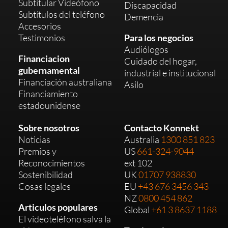
Subtitular Videófono
Discapacidad
Subtítulos del teléfono
Demencia
Accesorios
Testimonios
Para los negocios
Audiólogos
Financiacion
Cuidado del hogar,
gubernamental
industrial e institucional
Financiación australiana
Asilo
Financiamiento
estadounidense
Sobre nosotros
Contacto Konnekt
Noticias
Australia
1300 851 823
Premios y
US
661-324-9044
Reconocimientos
ext 102
Sostenibilidad
UK
01707 938830
Cosas legales
EU
+43 676 3456 343
NZ
0800 454 862
Articulos populares
Global
+61 3 8637 1188
El videoteléfono salva la