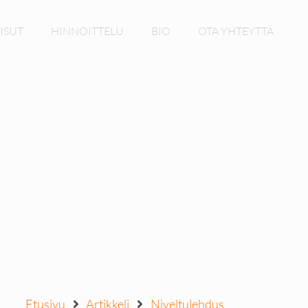
ISUT
HINNOITTELU
BIO
OTA YHTEYTTÄ
Etusivu
Artikkeli
Niveltulehdus