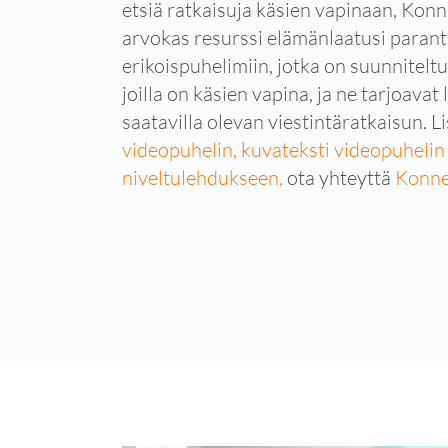
etsiä ratkaisuja käsien vapinaan, Konn
arvokas resurssi elämänlaatusi paran
erikoispuhelimiin, jotka on suunnitelt
joilla on käsien vapina, ja ne tarjoavat
saatavilla olevan viestintäratkaisun. L
videopuhelin,
kuvateksti videopuheli
niveltulehdukseen,
ota yhteyttä
Konne