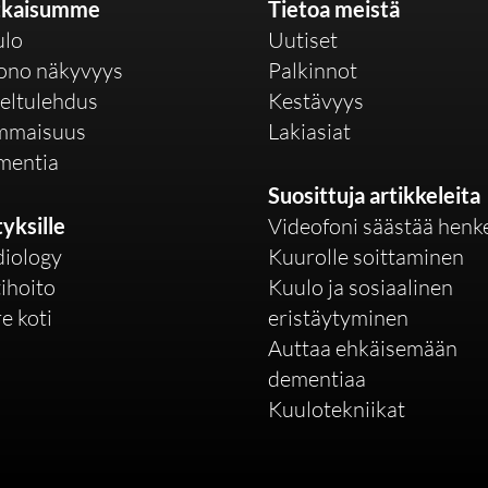
tkaisumme
Tietoa meistä
ulo
Uutiset
ono näkyvyys
Palkinnot
eltulehdus
Kestävyys
mmaisuus
Lakiasiat
mentia
Suosittuja artikkeleita
tyksille
Videofoni säästää henk
iology
Kuurolle soittaminen
ihoito
Kuulo ja sosiaalinen
e koti
eristäytyminen
Auttaa ehkäisemään
dementiaa
Kuulotekniikat