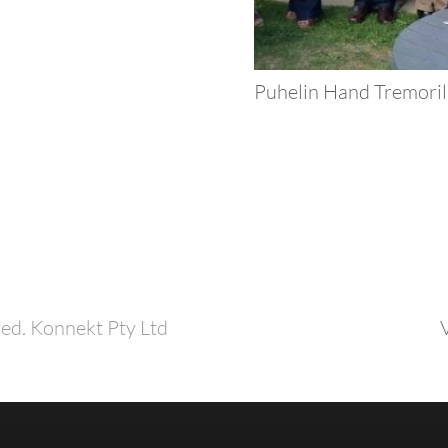
Puhelin Hand Tremoril
ed. Konnekt Pty Ltd