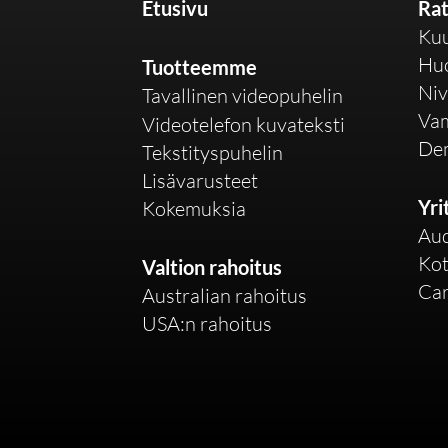
Etusivu
Ra
Ku
Hu
Tuotteemme
Niv
Tavallinen videopuhelin
Va
Videotelefon kuvateksti
De
Tekstityspuhelin
Lisävarusteet
Yri
Kokemuksia
Aud
Kot
Valtion rahoitus
Car
Australian rahoitus
USA:n rahoitus