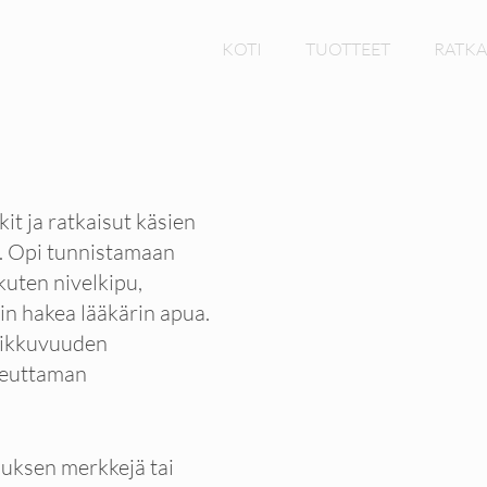
KOTI
TUOTTEET
RATKA
t ja ratkaisut käsien
. Opi tunnistamaan
kuten nivelkipu,
oin hakea lääkärin apua.
liikkuvuuden
iheuttaman
duksen merkkejä tai