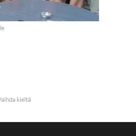
le
Vaihda kieltä