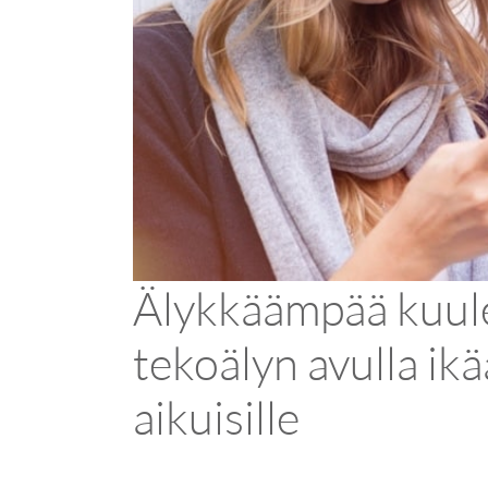
Älykkäämpää kuul
tekoälyn avulla ikä
aikuisille