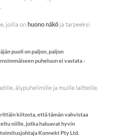
.
le, joilla on
huono näkö
ja tarpeeksi
jän puoli on paljon, paljon
 ensimmäiseen puheluun ei vastata -
e, älypuhelimille ja muille laitteille,
ttäin kiitosta, että tämän vahvistaa
eltu niille, jotka haluavat hyvin
 toimitusjohtaja Konnekt Pty Ltd.