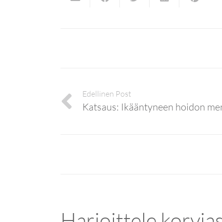
Edellinen Post
Katsaus: Ikääntyneen hoidon me
Harjoittele korvia