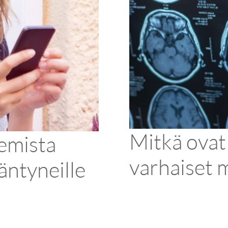
Mitkä ovat
emista
varhaiset 
äntyneille