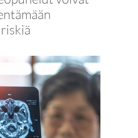
hentämään
riskiä