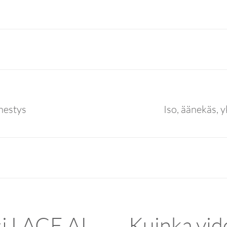
nestys
Iso, äänekäs, 
si LACE AI
Kuinka vid