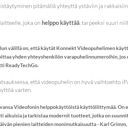
ristäytyminen pitämällä yhteyttä ystäviin ja rakkaisiin
aitteelle, joka on
helppo käyttää
, tarpeeksi suuri niil
lun välillä on, että käytät Konnekt Videopuhelimen käyttä
 soittaa yhden yhteyshenkilön varapuhelinnumeroihin, jos
tti ReadyTechGo.
uksessa, että videopuhelin on hyvä vaihtoehto iPadill
äyttöä varten.
ansa Videofonin helppokäyttöistä käyttöliittymää. On eri
ti aikuisia ja tarkistaa modernit tuotteet, jotka on suunnit
äivän pienien laitteiden monimutkaisuutta - Karl Grimm,