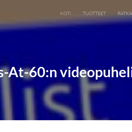
KOTI
TUOTTEET
RATKA
s-At-60:n videopuhel