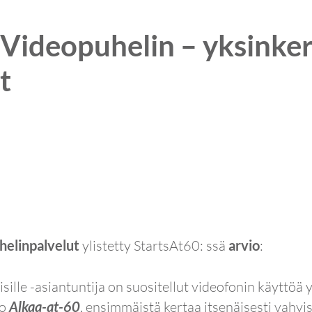
Videopuhelin – yksinker
t
elinpalvelut
ylistetty StartsAt60: ssä
arvio
:
le -asiantuntija on suositellut videofonin käyttöä yl
to
Alkaa-at-60
, ensimmäistä kertaa itsenäisesti vahvist