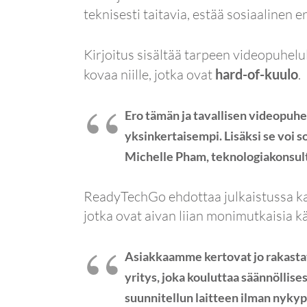
teknisesti taitavia, estää sosiaalinen e
Kirjoitus sisältää tarpeen videopuhelul
kovaa niille, jotka ovat
hard-of-kuulo
.
Ero tämän ja tavallisen videopuhe
yksinkertaisempi. Lisäksi se voi
Michelle Pham, teknologiakonsul
ReadyTechGo ehdottaa julkaistussa katsa
jotka ovat aivan liian monimutkaisia ​​k
Asiakkaamme kertovat jo rakastav
yritys, joka kouluttaa säännöllises
suunnitellun laitteen ilman nykyp