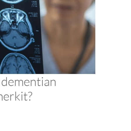
 dementian
merkit?