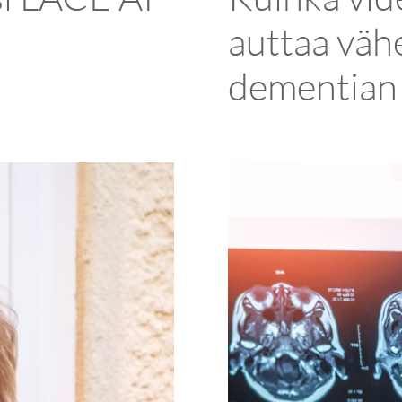
auttaa vä
dementian 