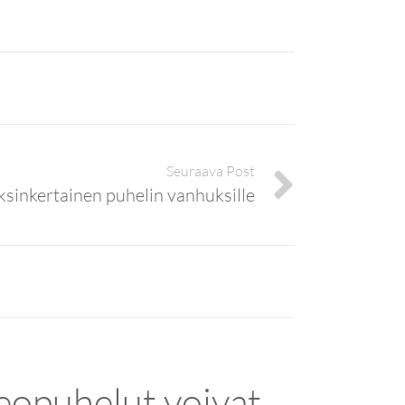
Seuraava Post
yksinkertainen puhelin vanhuksille
eopuhelut voivat