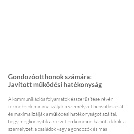
besz
azt 
szo
édfeli
is, 
uk. 
smer
hogy 
Hat
ő 
a 
mas
funk
besz
kö
cióva
élget
öne
l 
ést is 
Da
könn
olvas
eln
yen 
ni 
. 
köve
tudja.
Na
Gondozóotthonok számára:
theti 
on 
őket 
ajá
Javított működési hatékonyság
a 
om 
képe
👌
A kommunikációs folyamatok ésszerűsítése révén
rnyő
termékeink minimalizálják a személyzet beavatkozását
n. 
és maximalizálják a működési hatékonyságot azáltal,
Már 
hogy megkönnyítik a közvetlen kommunikációt a lakók, a
rége
személyzet, a családok vagy a gondozók és más
n 