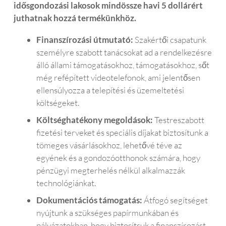
idősgondozási lakosok mindössze havi 5 dollárért
juthatnak hozzá termékünkhöz.
Finanszírozási útmutató:
Szakértői csapatunk
személyre szabott tanácsokat ad a rendelkezésre
álló állami támogatásokhoz, támogatásokhoz, sőt
még refépített videotelefonok, ami jelentősen
ellensúlyozza a telepítési és üzemeltetési
költségeket.
Költséghatékony megoldások:
Testreszabott
fizetési terveket és speciális díjakat biztosítunk a
tömeges vásárlásokhoz, lehetővé téve az
egyének és a gondozóotthonok számára, hogy
pénzügyi megterhelés nélkül alkalmazzák
technológiánkat.
Dokumentációs támogatás:
Átfogó segítséget
nyújtunk a szükséges papírmunkában és
pályázatokban, hogy biztosítsuk a finanszírozást,