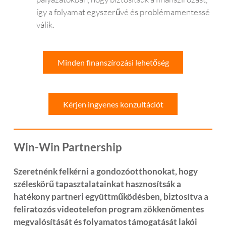
így a folyamat egyszerűvé és problémamentessé
válik.
Minden finanszírozási lehetőség
Kérjen ingyenes konzultációt
Win-Win Partnership
Szeretnénk felkérni a gondozóotthonokat, hogy
széleskörű tapasztalatainkat hasznosítsák a
hatékony partneri együttműködésben, biztosítva a
feliratozós videotelefon program zökkenőmentes
megvalósítását és folyamatos támogatását lakói