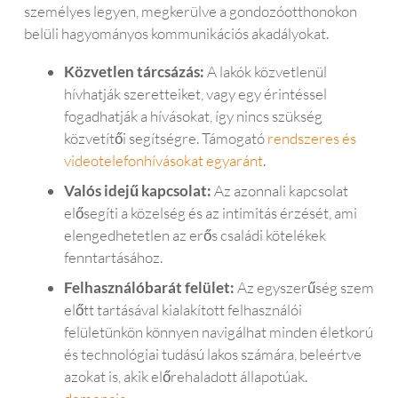
személyes legyen, megkerülve a gondozóotthonokon
belüli hagyományos kommunikációs akadályokat.
Közvetlen tárcsázás:
A lakók közvetlenül
hívhatják szeretteiket, vagy egy érintéssel
fogadhatják a hívásokat, így nincs szükség
közvetítői segítségre. Támogató
rendszeres és
videotelefonhívásokat egyaránt
.
Valós idejű kapcsolat:
Az azonnali kapcsolat
elősegíti a közelség és az intimitás érzését, ami
elengedhetetlen az erős családi kötelékek
fenntartásához.
Felhasználóbarát felület:
Az egyszerűség szem
előtt tartásával kialakított felhasználói
felületünkön könnyen navigálhat minden életkorú
és technológiai tudású lakos számára, beleértve
azokat is, akik előrehaladott állapotúak.