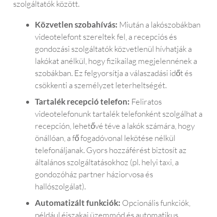
szolgáltatók között.
kellet
t 
Közvetlen szobahívás:
Miután a lakószobákban
volna 
videotelefont szereltek fel, a recepciós és
venn
gondozási szolgáltatók közvetlenül hívhatják a
em 
lakókat anélkül, hogy fizikailag megjelennének a
egye
szobákban. Ez felgyorsítja a válaszadási időt és
t.
csökkenti a személyzet leterheltségét.
Tartalék recepció telefon:
Feliratos
videotelefonunk tartalék telefonként szolgálhat a
recepción, lehetővé téve a lakók számára, hogy
önállóan, a fő fogadóvonal lekötése nélkül
telefonáljanak. Gyors hozzáférést biztosít az
általános szolgáltatásokhoz (pl. helyi taxi, a
gondozóház partner háziorvosa és
hallószolgálat).
Automatizált funkciók:
Opcionális funkciók,
például éjszakai üzemmód és automatikus