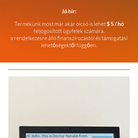
Jó hír:
Termékünk most már akár olcsó is lehet
$ 5 / hó
feljogosított ügyfelek számára,
a rendelkezésre álló finanszírozástól és támogatási
lehetőségektől függően.