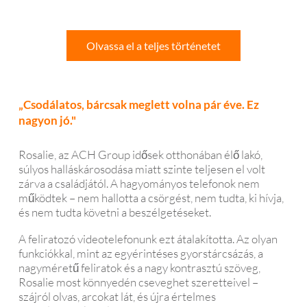
Olvassa el a teljes történetet
„Csodálatos, bárcsak meglett volna pár éve. Ez
nagyon jó."
Rosalie, az ACH Group idősek otthonában élő lakó,
súlyos halláskárosodása miatt szinte teljesen el volt
zárva a családjától. A hagyományos telefonok nem
működtek – nem hallotta a csörgést, nem tudta, ki hívja,
és nem tudta követni a beszélgetéseket.
A feliratozó videotelefonunk ezt átalakította. Az olyan
funkciókkal, mint az egyérintéses gyorstárcsázás, a
nagyméretű feliratok és a nagy kontrasztú szöveg,
Rosalie most könnyedén cseveghet szeretteivel –
szájról olvas, arcokat lát, és újra értelmes