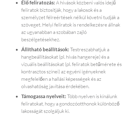
telefo
, de 
és 
Élő feliratozás:
A hívások közbeni valós idejű
non 
végül 
szá
feliratok biztosítják, hogy a lakosok és a
besz
belee
tás 
személyzet félreértések nélkül követni tudják a
élek 
gyez
sor
szöveget. Helyi feliratok is rendelkezésre állnak
vele, 
ett, 
n, 
az ugyanabban a szobában zajló
egys
hogy 
ha
beszélgetésekhez.
zerű
kipró
m a
Állítható beállítások:
Testreszabhatjuk a
en 
bálja. 
fol
hangbeállításokat (pl. hívás hangereje) és a
lenyű
Imád
ma
vizuális beállításokat (pl. feliratok betűmérete és
göző
ja, 
s 
kontrasztos színei) az egyéni igényeknek
. A 
hogy 
tá
megfelelően a hallási képességek és az
besz
most 
gat
olvashatóság javítása érdekében.
élget
már 
sba
ések 
könn
is, 
Támogassa nyelveit:
Több nyelven is kínálunk
sokk
yen 
ami
feliratokat, hogy a gondozóotthonok különböző
al 
hasz
ka
lakosságát szolgáljuk ki.
jobba
nálha
nk, 
k, és 
tó, 
amí
a 
és 
me