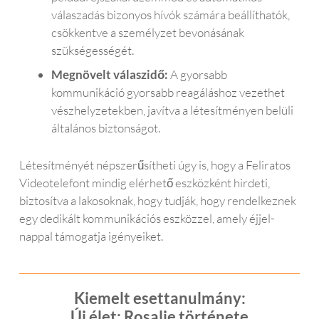
válaszadás bizonyos hívók számára beállíthatók,
csökkentve a személyzet bevonásának
szükségességét.
Megnövelt válaszidő:
A gyorsabb
kommunikáció gyorsabb reagáláshoz vezethet
vészhelyzetekben, javítva a létesítményen belüli
általános biztonságot.
Létesítményét népszerűsítheti úgy is, hogy a Feliratos
Videotelefont mindig elérhető eszközként hirdeti,
biztosítva a lakosoknak, hogy tudják, hogy rendelkeznek
egy dedikált kommunikációs eszközzel, amely éjjel-
nappal támogatja igényeiket.
Kiemelt esettanulmány:
Új élet: Rosalie története