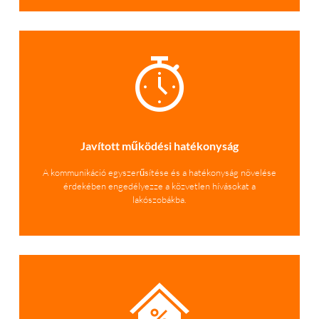
Javított működési hatékonyság
A kommunikáció egyszerűsítése és a hatékonyság növelése
érdekében engedélyezze a közvetlen hívásokat a
lakószobákba.