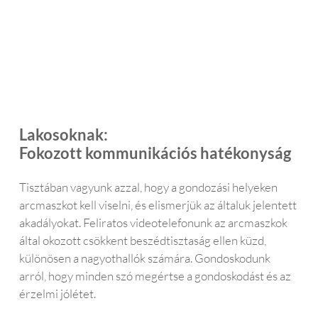
othall
érték
tem 
ban
ó és 
eli a 
és 
sz
halló
felirat
megt
ved
kész
okat.
alálta
ap
üléke
m 
ám
t 
ezt a 
ak. 
visel. 
telefo
Az 
Lakosoknak:
A 
nt. 
ügy
Fokozott kommunikációs hatékonyság
külön
94 
éls
bség
éves
lgál
, 
en 
fan
Tisztában vagyunk azzal, hogy a gondozási helyeken
amit 
anyu
szt
arcmaszkot kell viselni, és elismerjük az általuk jelentett
most 
kám 
us. 
akadályokat. Feliratos videotelefonunk az arcmaszkok
látok, 
félt 
Ne
által okozott csökkent beszédtisztaság ellen küzd,
amik
az új 
csa
különösen a nagyothallók számára. Gondoskodunk
or 
tech
a 
arról, hogy minden szó megértse a gondoskodást és az
ezen 
nológ
vá
érzelmi jólétet.
a 
iáktól
rlás