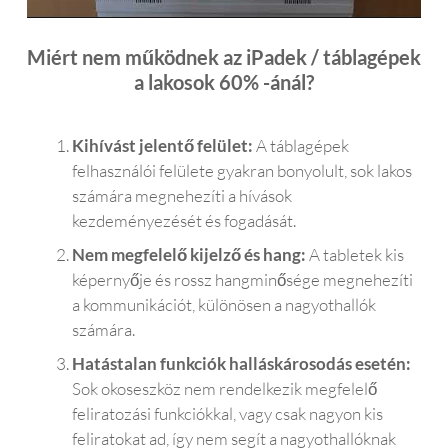
Miért nem működnek az iPadek / táblagépek
a lakosok 60% -ánál?
Kihívást jelentő felület:
A táblagépek
felhasználói felülete gyakran bonyolult, sok lakos
számára megnehezíti a hívások
kezdeményezését és fogadását.
Nem megfelelő kijelző és hang:
A tabletek kis
képernyője és rossz hangminősége megnehezíti
a kommunikációt, különösen a nagyothallók
számára.
Hatástalan funkciók halláskárosodás esetén:
Sok okoseszköz nem rendelkezik megfelelő
feliratozási funkciókkal, vagy csak nagyon kis
feliratokat ad, így nem segít a nagyothallóknak