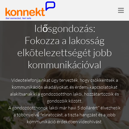
Idősgondozás:
Fokozza a lakosság
elkötelezettségét jobb
kommunikációval
Videotelefonjainkat úgy tervezték, hogy csökkentsék a
kommunikációs akadályokat, és érdemi kapcsolatokat
alakítsanak ki a gondozóotthon lakói, hozzátartozóik és
gondozóik között.
A gondozóotthonok lakói már havi 5 dollárért* élvezhetik
a többnyelvű feliratozást, a tiszta hangzást és a jobb
kommunikáció érdekében videohívást.