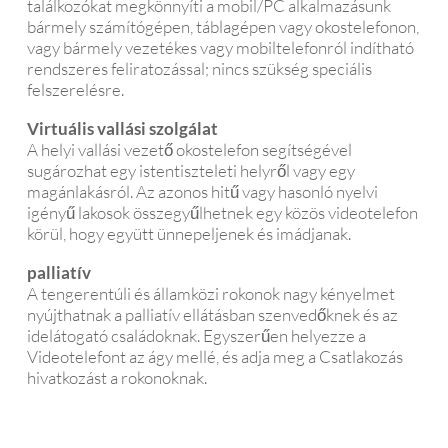
találkozókat megkönnyíti a mobil/PC alkalmazásunk
bármely számítógépen, táblagépen vagy okostelefonon,
vagy bármely vezetékes vagy mobiltelefonról indítható
rendszeres feliratozással; nincs szükség speciális
felszerelésre.
Virtuális vallási szolgálat
A helyi vallási vezető okostelefon segítségével
sugározhat egy istentiszteleti helyről vagy egy
magánlakásról. Az azonos hitű vagy hasonló nyelvi
igényű lakosok összegyűlhetnek egy közös videotelefon
körül, hogy együtt ünnepeljenek és imádjanak.
palliatív
A tengerentúli és államközi rokonok nagy kényelmet
nyújthatnak a palliatív ellátásban szenvedőknek és az
idelátogató családoknak. Egyszerűen helyezze a
Videotelefont az ágy mellé, és adja meg a Csatlakozás
hivatkozást a rokonoknak.