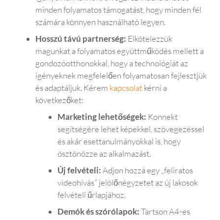
minden folyamatos támogatást, hogy minden fél
számára könnyen használható legyen.
Hosszú távú partnerség:
Elkötelezzük
magunkat a folyamatos együttműködés mellett a
gondozóotthonokkal, hogy a technológiát az
igényeknek megfelelően folyamatosan fejlesztjük
és adaptáljuk. Kérem
kapcsolat
kérni a
következőket:
Marketing lehetőségek:
Konnekt
segítségére lehet képekkel, szövegezéssel
és akár esettanulmányokkal is, hogy
ösztönözze az alkalmazást.
Új felvételi:
Adjon hozzá egy „feliratos
videohívás” jelölőnégyzetet az új lakosok
felvételi űrlapjához.
Demók és szórólapok:
Tartson A4-es