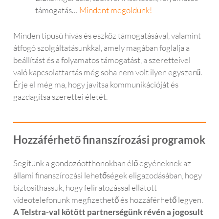
támogatás…
Mindent megoldunk!
Minden típusú hívás és eszköz támogatásával, valamint
átfogó szolgáltatásunkkal, amely magában foglalja a
beállítást és a folyamatos támogatást, a szeretteivel
való kapcsolattartás még soha nem volt ilyen egyszerű.
Érje el még ma, hogy javítsa kommunikációját és
gazdagítsa szerettei életét.
Hozzáférhető finanszírozási programok
Segítünk a gondozóotthonokban élő egyéneknek az
állami finanszírozási lehetőségek eligazodásában, hogy
biztosíthassuk, hogy feliratozással ellátott
videotelefonunk megfizethető és hozzáférhető legyen.
A Telstra-val kötött partnerségünk révén a jogosult