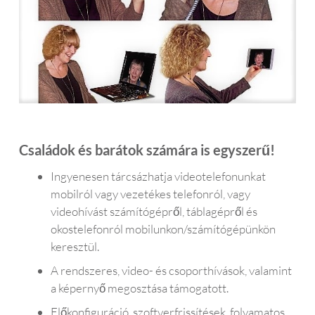
Családok és barátok számára is egyszerű!
Ingyenesen tárcsázhatja videotelefonunkat
mobilról vagy vezetékes telefonról, vagy
videohívást számítógépről, táblagépről és
okostelefonról mobilunkon/számítógépünkön
keresztül.
A rendszeres, video- és csoporthívások, valamint
a képernyő megosztása támogatott.
Előkonfiguráció, szoftverfrissítések, folyamatos