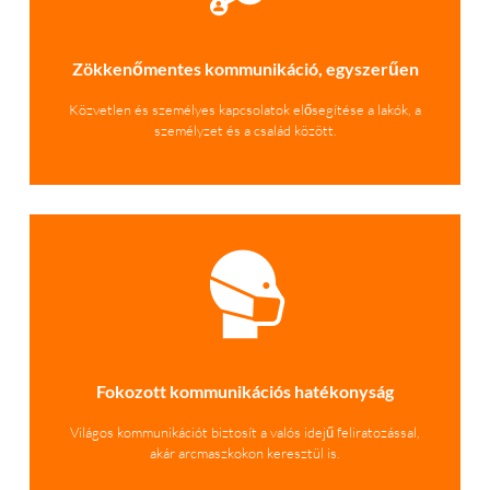
Zökkenőmentes kommunikáció, egyszerűen
Közvetlen és személyes kapcsolatok elősegítése a lakók, a
személyzet és a család között.
Fokozott kommunikációs hatékonyság
Világos kommunikációt biztosít a valós idejű feliratozással,
akár arcmaszkokon keresztül is.