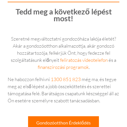
Tedd meg a következő lépést
most!
Szeretné megváltoztatni gondozóháza lakója életét?
Akár a gondozóotthon alkalmazottja, akár gondozó
hozzátartozója, felkérjük Önt, hogy fedezze fel
szolgáltatásunk előnyeit
feliratozás videotelefon
és a
finanszírozási programok
.
Ne habozzon felhívni
1300 851 823
még ma, és tegye
meg az első lépést a jobb összeköttetés és szerettei
támogatása felé. Barátságos csapatunk készséggel áll az
Ön esetére személyre szabott tanácsadásban.
Gondozóotthon Érdeklődés