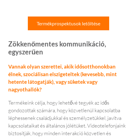
Termékprospektusok letöltése
Zökkenőmentes kommunikáció,
egyszerűen
Vannak olyan szerettei, akik idősotthonokban
élnek, szociálisan elszigeteltek (kevesebb, mint
hetente látogatják), vagy süketek vagy
nagyothallók?
Termékeink célja, hogy lehetővé tegyék az idős
gondozottak számára, hogy közvetlenül kapcsolatba
léphessenek családjukkal és személyzetükkel, javítva
kapcsolataikat és általános jólétüket. Videotelefonjaink
biztosítják, hogy minden interakció közvetlen és