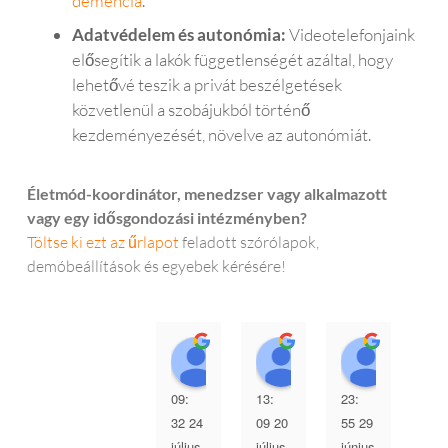
demencia
.
Adatvédelem és autonómia:
Videotelefonjaink
elősegítik a lakók függetlenségét azáltal, hogy
lehetővé teszik a privát beszélgetések
közvetlenül a szobájukból történő
kezdeményezését, növelve az autonómiát.
Életmód-koordinátor, menedzser vagy alkalmazott
vagy egy idősgondozási intézményben?
Töltse ki ezt az űrlapot
feladott szórólapok,
demóbeállítások és egyebek kérésére!
Mark Dean
Susan Teal
Jo Fis
09:
13:
23:
03:
32 24
09 20
55 29
00 
július
július
június
jún