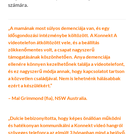
számára.
„A mamának most súlyos demenciája van, és egy
idősgondozási intézménybe költözött. A Konnekt A
videotelefon átköltözött vele, és a beállítás
zökkenőmentes volt, a csapat nagyszerű
támogatásának köszönhetően. Anya demenciája
ellenére könnyen kezelhetőnek találja a videotelefont,
és ez nagyszerű módja annak, hogy kapcsolatot tartson
a közvetlen családjával. Nem is lehetnénk hálásabbak
ezért a készülékért.”
– Mal Grimmond (fia), NSW Australia.
„Dulcie bebizonyította, hogy képes önállóan működni
és hatékonyan kommunikálni a Konnekt videó hangról
szöveges telefonra az elmúlt 3 hónapban mind a bejövő,