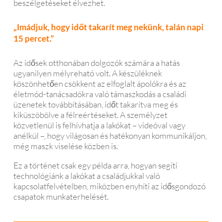
beszélgetéseket élvezhet.
„Imádjuk, hogy időt takarít meg nekünk, talán napi
15 percet.”
Az idősek otthonában dolgozók számára a hatás
ugyanilyen mélyreható volt. A készüléknek
köszönhetően csökkent az elfoglalt ápolókra és az
életmód-tanácsadókra való támaszkodás a családi
üzenetek továbbításában, időt takarítva meg és
kiküszöbölve a félreértéseket. A személyzet
közvetlenül is felhívhatja a lakókat – videóval vagy
anélkül –, hogy világosan és hatékonyan kommunikáljon,
még maszk viselése közben is.
Ez a történet csak egy példa arra, hogyan segíti
technológiánk a lakókat a családjukkal való
kapcsolatfelvételben, miközben enyhíti az idősgondozó
csapatok munkaterhelését.