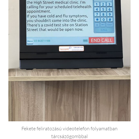
Fekete feliratozású videotelefon folyamatban
tárcsázógombbal