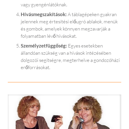
vagy gyengénlátóknak.
Hívásmegszakítások:
A táblagépeken gyakran
jelennek meg értesítési előugró ablakok, menük
és gombok, amelyek könnyen megzavarják a
folyamatban lévő hívásokat.
Személyzetfüggőség:
Egyes esetekben
állandóan szükség van a hívások intézésében
dolgozói segítségre, megterhelve a gondozóházi
erőforrásokat.