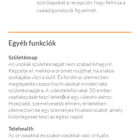
szórólapokat a recepción, hogy felhívja a
család/gondozók figyelmét.
Egyéb funkciók
Születésnap
Az unokák születésnapját nem szabad kihagyni!
Képzelje el, mekkora örömet nyújthat, ha a lakos
szobájába viszi a bulit. És fordítva: ütemezzen
meglepetés csoportos hívásokat minden lakó
születésnapjára. A videotelefon akár 50 ember
csatlakozását teszi lehetővé egy videohíváshoz.
Hosszabb, személyesebb élmény érdekében
ütemezzen be egy személyes hívássorozatot, amely
különlegessé teszi az egész napot.
Telehealth
Az orvosokkal és szakorvosokkal való virtuális