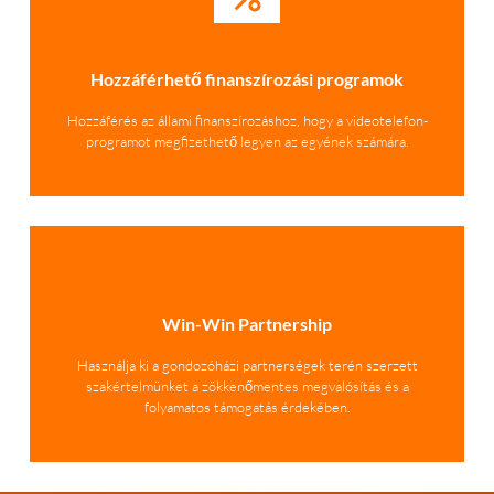
Hozzáférhető finanszírozási programok
Hozzáférés az állami finanszírozáshoz, hogy a videotelefon-
programot megfizethető legyen az egyének számára.
Win-Win Partnership
Használja ki a gondozóházi partnerségek terén szerzett
szakértelmünket a zökkenőmentes megvalósítás és a
folyamatos támogatás érdekében.