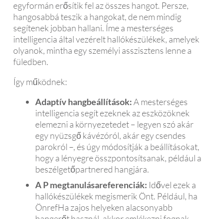
egyformán erősítik fel az összes hangot. Persze,
hangosabbá teszik a hangokat, de nem mindig
segítenek jobban hallani. Íme a mesterséges
intelligencia által vezérelt hallókészülékek, amelyek
olyanok, mintha egy személyi asszisztens lenne a
füledben.
Így működnek:
Adaptív hangbeállítások:
A mesterséges
intelligencia segít ezeknek az eszközöknek
elemezni a környezetedet – legyen szó akár
egy nyüzsgő kávézóról, akár egy csendes
parokról –, és úgy módosítják a beállításokat,
hogy a lényegre összpontosítsanak, például a
beszélgetőpartnered hangjára.
A P megtanulásareferenciák:
Idővel ezek a
hallókészülékek megismerik Önt. Például, ha
ÖnrefHa zajos helyeken alacsonyabb
hangerőt használ, akkor emlékezni fognak