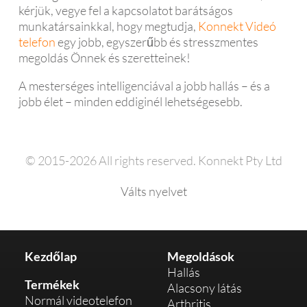
kérjük, vegye fel a kapcsolatot barátságos
munkatársainkkal, hogy megtudja,
Konnekt Videó
telefon
egy jobb, egyszerűbb és stresszmentes
megoldás Önnek és szeretteinek!
A mesterséges intelligenciával a jobb hallás – és a
jobb élet – minden eddiginél lehetségesebb.
© 2015-2026 All rights reserved. Konnekt Pty Ltd
Válts nyelvet
Kezdőlap
Megoldások
Hallás
Termékek
Alacsony látás
Normál videotelefon
Arthritis