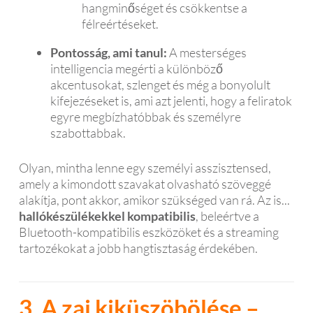
hangminőséget és csökkentse a
félreértéseket.
Pontosság, ami tanul:
A mesterséges
intelligencia megérti a különböző
akcentusokat, szlenget és még a bonyolult
kifejezéseket is, ami azt jelenti, hogy a feliratok
egyre megbízhatóbbak és személyre
szabottabbak.
Olyan, mintha lenne egy személyi asszisztensed,
amely a kimondott szavakat olvasható szöveggé
alakítja, pont akkor, amikor szükséged van rá. Az is...
hallókészülékekkel kompatibilis
, beleértve a
Bluetooth-kompatibilis eszközöket és a streaming
tartozékokat a jobb hangtisztaság érdekében.
3. A zaj kiküszöbölése –