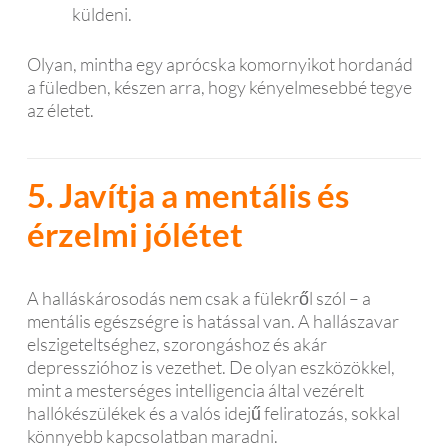
küldeni.
Olyan, mintha egy aprócska komornyikot hordanád
a füledben, készen arra, hogy kényelmesebbé tegye
az életet.
5. Javítja a mentális és
érzelmi jólétet
A halláskárosodás nem csak a fülekről szól – a
mentális egészségre is hatással van. A hallászavar
elszigeteltséghez, szorongáshoz és akár
depresszióhoz is vezethet. De olyan eszközökkel,
mint a mesterséges intelligencia által vezérelt
hallókészülékek és a valós idejű feliratozás, sokkal
könnyebb kapcsolatban maradni.