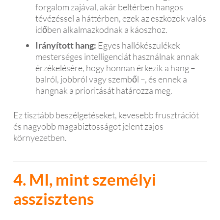
forgalom zajával, akár beltérben hangos
tévézéssel a háttérben, ezek az eszközök valós
időben alkalmazkodnak a káoszhoz.
Irányított hang:
Egyes hallókészülékek
mesterséges intelligenciát használnak annak
érzékelésére, hogy honnan érkezik a hang –
balról, jobbról vagy szemből –, és ennek a
hangnak a prioritását határozza meg.
Ez tisztább beszélgetéseket, kevesebb frusztrációt
és nagyobb magabiztosságot jelent zajos
környezetben.
4. MI, mint személyi
asszisztens