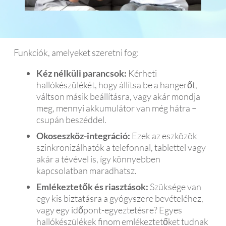
Funkciók, amelyeket szeretni fog:
Kéz nélküli parancsok:
Kérheti
hallókészülékét, hogy állítsa be a hangerőt,
váltson másik beállításra, vagy akár mondja
meg, mennyi akkumulátor van még hátra –
csupán beszéddel.
Okoseszköz-integráció:
Ezek az eszközök
szinkronizálhatók a telefonnal, tablettel vagy
akár a tévével is, így könnyebben
kapcsolatban maradhatsz.
Emlékeztetők és riasztások:
Szüksége van
egy kis biztatásra a gyógyszere bevételéhez,
vagy egy időpont-egyeztetésre? Egyes
hallókészülékek finom emlékeztetőket tudnak