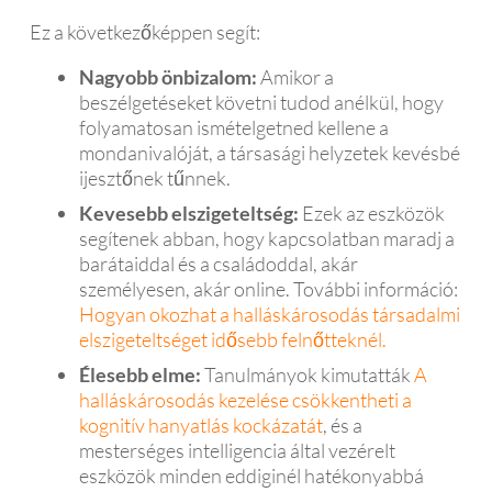
Ez a következőképpen segít:
Nagyobb önbizalom:
Amikor a
beszélgetéseket követni tudod anélkül, hogy
folyamatosan ismételgetned kellene a
mondanivalóját, a társasági helyzetek kevésbé
ijesztőnek tűnnek.
Kevesebb elszigeteltség:
Ezek az eszközök
segítenek abban, hogy kapcsolatban maradj a
barátaiddal és a családoddal, akár
személyesen, akár online. További információ:
Hogyan okozhat a halláskárosodás társadalmi
elszigeteltséget idősebb felnőtteknél.
Élesebb elme:
Tanulmányok kimutatták
A
halláskárosodás kezelése csökkentheti a
kognitív hanyatlás kockázatát
, és a
mesterséges intelligencia által vezérelt
eszközök minden eddiginél hatékonyabbá