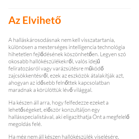
Az Elvihető
A halláskárosodásnak nem kell visszatartania,
különösen a mesterséges intelligencia technológia
hihetetlen fejlődésének köszönhetően. Legyen szó
okosabb hallókészülékekről, valós idejű
feliratozásról vagy varázsütésre működő
zajcsökkentésről, ezek az eszközök átalakítják azt,
ahogyan az idősebb felnőttek kapcsolatban
maradnak a körülöttük lévő világgal.
Ha készen áll arra, hogy felfedezze ezeket a
lehetőségeket, először konzultáljon egy
hallásspecialistával, aki eligazíthatja Önt a megfelelő
megoldás felé.
Ha még nem áll készen hallókészülék viselésére,