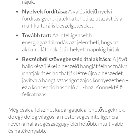
rájuk.
Nyelvek fordítása:
A valós idejű nyelvi
fordítás gyerekjátékká teheti az utazást és a
multikulturális beszélgetéseket.
Tovább tart:
Az intelligensebb
energiagazdálkodás azt jelentheti, hogy az
akkumulátorok órák helyett napokig bírják.
Beszédből szövegbeszéd átalakítása:
A jövő
hallókészülékei a beszélő hangját felhasználva
írhatják át és hozhatják létre újra a beszédet,
javítva a hangtisztaságot zajos környezetben –
ez a koncepció hasonló a ...-hoz. Konnektélő
feliratozás.
Még csak a felszínét kapargatjuk a lehetőségeknek,
de egy dolog világos: a mesterséges intelligencia
révén a hallásegészségügy elérhetőbb, intuitívabb
és hatékonyabb.