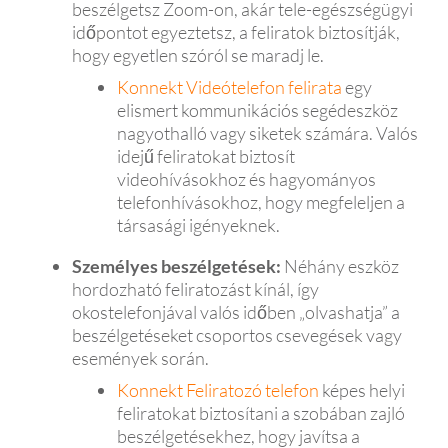
beszélgetsz Zoom-on, akár tele-egészségügyi
időpontot egyeztetsz, a feliratok biztosítják,
hogy egyetlen szóról se maradj le.
Konnekt Videótelefon felirata
egy
elismert kommunikációs segédeszköz
nagyothalló vagy siketek számára. Valós
idejű feliratokat biztosít
videohívásokhoz és hagyományos
telefonhívásokhoz, hogy megfeleljen a
társasági igényeknek.
Személyes beszélgetések:
Néhány eszköz
hordozható feliratozást kínál, így
okostelefonjával valós időben „olvashatja” a
beszélgetéseket csoportos csevegések vagy
események során.
Konnekt Feliratozó telefon
képes helyi
feliratokat biztosítani a szobában zajló
beszélgetésekhez, hogy javítsa a