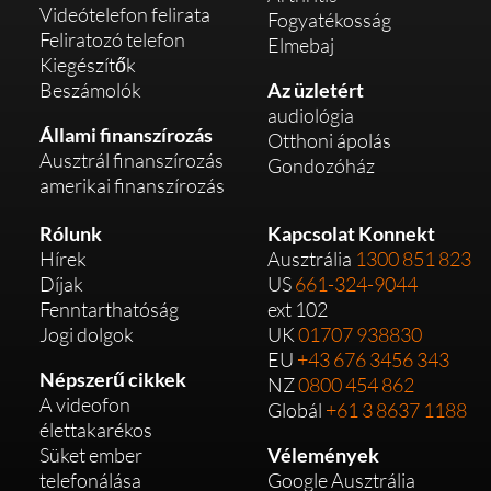
Videótelefon felirata
Fogyatékosság
Feliratozó telefon
Elmebaj
Kiegészítők
Beszámolók
Az üzletért
audiológia
Állami finanszírozás
Otthoni ápolás
Ausztrál finanszírozás
Gondozóház
amerikai finanszírozás
Rólunk
Kapcsolat Konnekt
Hírek
Ausztrália
1300 851 823
Díjak
US
661-324-9044
Fenntarthatóság
ext 102
Jogi dolgok
UK
01707 938830
EU
+43 676 3456 343
Népszerű cikkek
NZ
0800 454 862
A videofon
Globál
+61 3 8637 1188
élettakarékos
Süket ember
Vélemények
telefonálása
Google Ausztrália