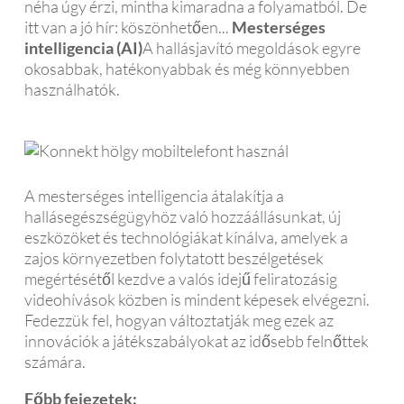
néha úgy érzi, mintha kimaradna a folyamatból. De
itt van a jó hír: köszönhetően...
Mesterséges
intelligencia (AI)
A hallásjavító megoldások egyre
okosabbak, hatékonyabbak és még könnyebben
használhatók.
A mesterséges intelligencia átalakítja a
hallásegészségügyhöz való hozzáállásunkat, új
eszközöket és technológiákat kínálva, amelyek a
zajos környezetben folytatott beszélgetések
megértésétől kezdve a valós idejű feliratozásig
videohívások közben is mindent képesek elvégezni.
Fedezzük fel, hogyan változtatják meg ezek az
innovációk a játékszabályokat az idősebb felnőttek
számára.
Főbb fejezetek: