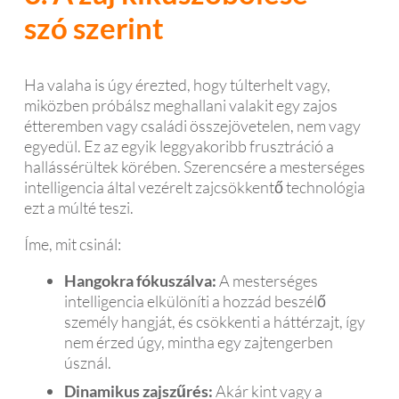
szó szerint
Ha valaha is úgy érezted, hogy túlterhelt vagy,
miközben próbálsz meghallani valakit egy zajos
étteremben vagy családi összejövetelen, nem vagy
egyedül. Ez az egyik leggyakoribb frusztráció a
hallássérültek körében. Szerencsére a mesterséges
intelligencia által vezérelt zajcsökkentő technológia
ezt a múlté teszi.
Íme, mit csinál:
Hangokra fókuszálva:
A mesterséges
intelligencia elkülöníti a hozzád beszélő
személy hangját, és csökkenti a háttérzajt, így
nem érzed úgy, mintha egy zajtengerben
úsznál.
Dinamikus zajszűrés:
Akár kint vagy a