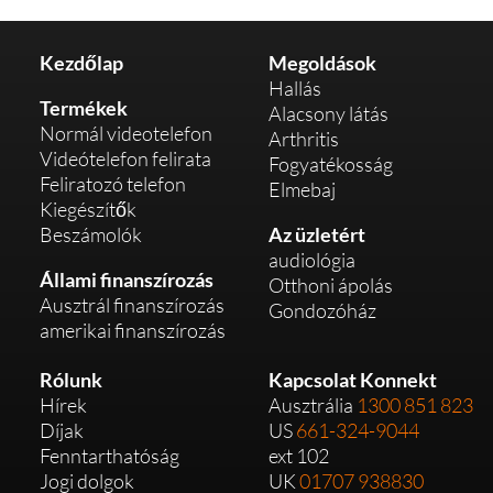
ó és 
eli a 
és 
sz
halló
felirat
megt
ved
kész
okat.
alálta
ap
Kezdőlap
Megoldások
Hallás
üléke
m 
ám
Termékek
Alacsony látás
t 
ezt a 
ak. 
Normál videotelefon
Arthritis
visel. 
telefo
Az 
Videótelefon felirata
Fogyatékosság
A 
nt. 
ügy
Feliratozó telefon
Elmebaj
külön
94 
éls
Kiegészítők
bség
éves
lgál
Beszámolók
Az üzletért
, 
en 
fan
audiológia
amit 
anyu
szt
Állami finanszírozás
Otthoni ápolás
most 
kám 
us. 
Ausztrál finanszírozás
Gondozóház
látok, 
félt 
Ne
amerikai finanszírozás
amik
az új 
csa
or 
tech
a 
Rólunk
Kapcsolat Konnekt
Hírek
Ausztrália
1300 851 823
ezen 
nológ
vá
Díjak
US
661-324-9044
a 
iáktól
rlás
Fenntarthatóság
ext 102
telefo
, de 
és 
Jogi dolgok
UK
01707 938830
non 
végül 
szá