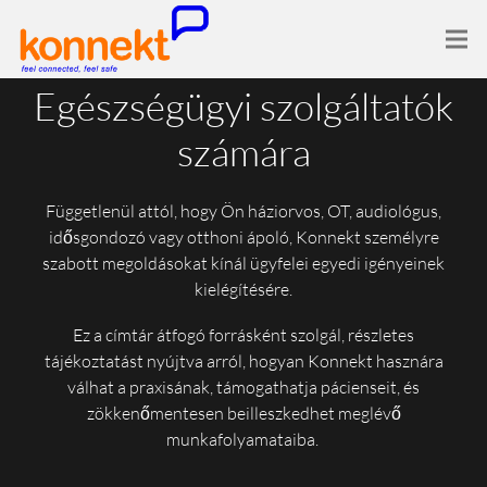
Egészségügyi szolgáltatók
számára
Függetlenül attól, hogy Ön háziorvos, OT, audiológus,
idősgondozó vagy otthoni ápoló, Konnekt személyre
szabott megoldásokat kínál ügyfelei egyedi igényeinek
kielégítésére.
Ez a címtár átfogó forrásként szolgál, részletes
tájékoztatást nyújtva arról, hogyan Konnekt hasznára
válhat a praxisának, támogathatja pácienseit, és
zökkenőmentesen beilleszkedhet meglévő
munkafolyamataiba.