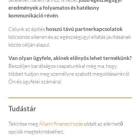
eredmények a folyamatos és hatékony
kommunikáció révén
.
Célunk az építés
hosszú távú partnerkapcsolatok
kölcsönös sikeren és az egészségügyi ellátás javításának
közös célján alapul.
Van olyan ügyfele, akinek előnyös lehet termékünk?
Beszéljen barátságos csapatunkkal még ma, hogy
többet tudjon meg személyre szabott megoldásainkról
Ön és ügyfelei számára!
Tudástár
Tekintse meg
Állami finanszírozás
oldalt az elérhető
opciók megtekintéséhez.