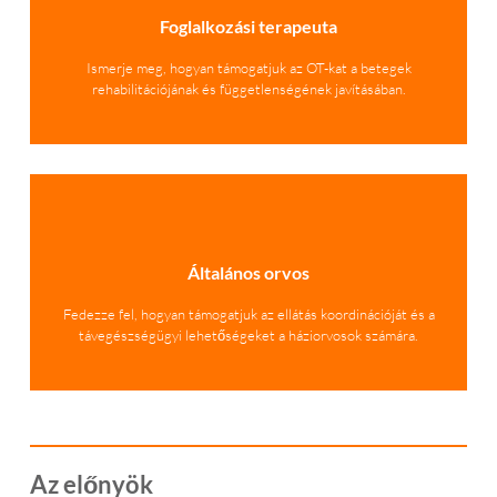
Foglalkozási terapeuta
Ismerje meg, hogyan támogatjuk az OT-kat a betegek
rehabilitációjának és függetlenségének javításában.
Általános orvos
Fedezze fel, hogyan támogatjuk az ellátás koordinációját és a
távegészségügyi lehetőségeket a háziorvosok számára.
Az előnyök