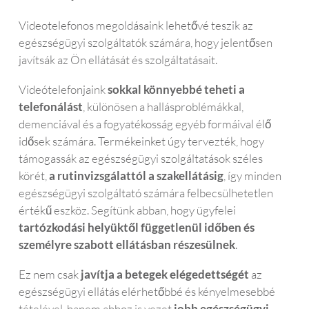
Videotelefonos megoldásaink lehetővé teszik az
egészségügyi szolgáltatók számára, hogy jelentősen
javítsák az Ön ellátását és szolgáltatásait.
Videótelefonjaink
sokkal könnyebbé teheti a
telefonálást
, különösen a hallásproblémákkal,
demenciával és a fogyatékosság egyéb formáival élő
idősek számára. Termékeinket úgy tervezték, hogy
támogassák az egészségügyi szolgáltatások széles
körét,
a rutinvizsgálattól a szakellátásig
, így minden
egészségügyi szolgáltató számára felbecsülhetetlen
értékű eszköz. Segítünk abban, hogy ügyfelei
tartózkodási helyüktől függetlenül időben és
személyre szabott ellátásban részesülnek
.
Ez nem csak
javítja a betegek elégedettségét
az
egészségügyi ellátás elérhetőbbé és kényelmesebbé
tételével, hanem ahhoz is vezet
jobb egészségügyi