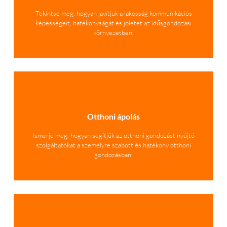
Tekintse meg, hogyan javítjuk a lakosság kommunikációs
képességeit, hatékonyságát és jólétét az idősgondozási
környezetben.
Otthoni ápolás
Ismerje meg, hogyan segítjük az otthoni gondozást nyújtó
szolgáltatókat a személyre szabott és hatékony otthoni
gondozásban.