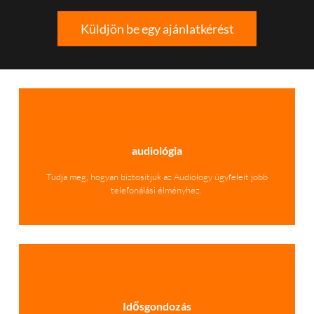
Küldjön be egy ajánlatkérést
audiológia
Tudja meg, hogyan biztosítjuk az Audiology ügyfeleit jobb
telefonálási élményhez.
Idősgondozás