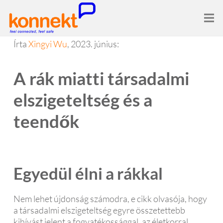
Írta
Xingyi Wu
, 2023. június:
A rák miatti társadalmi
elszigeteltség és a
teendők
Egyedül élni a rákkal
Nem lehet újdonság számodra, e cikk olvasója, hogy
a társadalmi elszigeteltség egyre összetettebb
kihívást jelent a fogyatékossággal, az életkorral