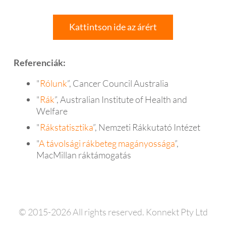
Kattintson ide az árért
Referenciák:
"
Rólunk
”, Cancer Council Australia
"
Rák
”, Australian Institute of Health and
Welfare
"
Rákstatisztika
”, Nemzeti Rákkutató Intézet
"
A távolsági rákbeteg magányossága
”,
MacMillan ráktámogatás
© 2015-2026 All rights reserved. Konnekt Pty Ltd