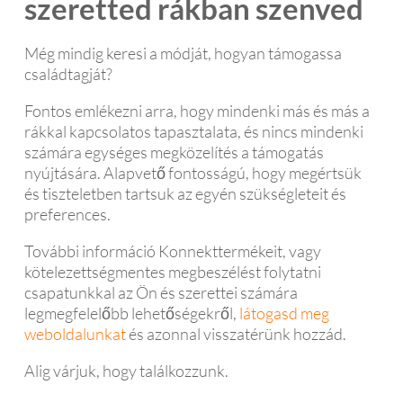
szeretted rákban szenved
Még mindig keresi a módját, hogyan támogassa
családtagját?
Fontos emlékezni arra, hogy mindenki más és más a
rákkal kapcsolatos tapasztalata, és nincs mindenki
számára egységes megközelítés a támogatás
nyújtására. Alapvető fontosságú, hogy megértsük
és tiszteletben tartsuk az egyén szükségleteit és
preferences.
További információ Konnekttermékeit, vagy
kötelezettségmentes megbeszélést folytatni
csapatunkkal az Ön és szerettei számára
legmegfelelőbb lehetőségekről,
látogasd meg
weboldalunkat
és azonnal visszatérünk hozzád.
Alig várjuk, hogy találkozzunk.