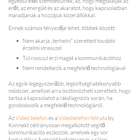
egyedül élők szembesülnek, az, hogy megtalálják az
erőt, az energiát és az akaratot, hogy kapcsolatban
maradjanak a hozzájuk közel állókkal.
Ennek számos tényezője lehet, többek között:
Nem akarja „terhelni” szeretteit további
érzelmi stresszel
Túl rosszul érzi magát a kommunikációhoz
Nem rendelkezik a megfelelő technológiával
Az egyik legegyszerűbb, legköltséghatékonyabb
módszer, amellyel arra ösztönözheti szeretteit, hogy
tartsa a kapcsolatot a rákdiagnózis során, ha
gondoskodik a megfelelő technológiáról.
Az
Videó telefon
és a
Videótelefon felirata
by
Konnekt célirányosan megalkotott segítő
kommunikációs eszközök, amelyek egy sor
fantasztikus funkciót tartalmaznak a rákos