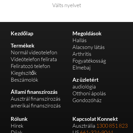
Válts nyelvet
Kezdőlap
Megoldások
Hallás
Termékek
Alacsony látás
Normál videotelefon
Arthritis
Videótelefon felirata
Fogyatékosság
Feliratozó telefon
Elmebaj
Kiegészítők
Beszámolók
Az üzletért
audiológia
Állami finanszírozás
Otthoni ápolás
Ausztrál finanszírozás
Gondozóház
amerikai finanszírozás
Rólunk
Kapcsolat Konnekt
Hírek
Ausztrália
1300 851 823
Díjak
US
661-324-9044