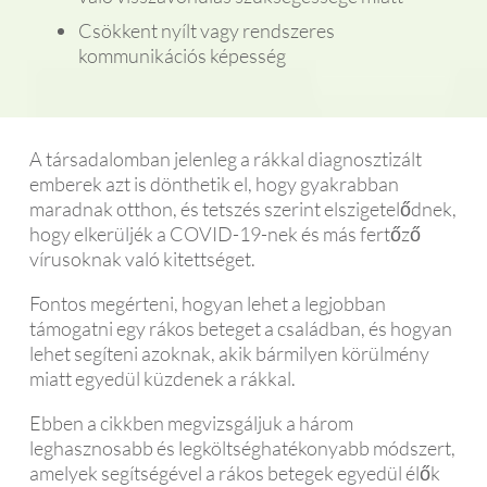
Csökkent nyílt vagy rendszeres
kommunikációs képesség
A társadalomban jelenleg a rákkal diagnosztizált
emberek azt is dönthetik el, hogy gyakrabban
maradnak otthon, és tetszés szerint elszigetelődnek,
hogy elkerüljék a COVID-19-nek és más fertőző
vírusoknak való kitettséget.
Fontos megérteni, hogyan lehet a legjobban
támogatni egy rákos beteget a családban, és hogyan
lehet segíteni azoknak, akik bármilyen körülmény
miatt egyedül küzdenek a rákkal.
Ebben a cikkben megvizsgáljuk a három
leghasznosabb és legköltséghatékonyabb módszert,
amelyek segítségével a rákos betegek egyedül élők