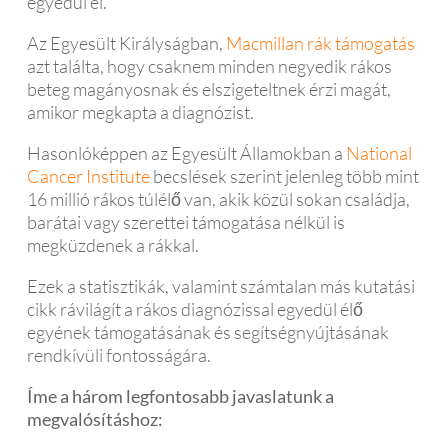
egyedül él.
Az Egyesült Királyságban,
Macmillan rák támogatás
azt találta, hogy csaknem minden negyedik rákos
beteg magányosnak és elszigeteltnek érzi magát,
amikor megkapta a diagnózist.
Hasonlóképpen az Egyesült Államokban a
National
Cancer Institute
becslések szerint jelenleg több mint
16 millió rákos túlélő van, akik közül sokan családja,
barátai vagy szerettei támogatása nélkül is
megküzdenek a rákkal.
Ezek a statisztikák, valamint számtalan más kutatási
cikk rávilágít a rákos diagnózissal egyedül élő
egyének támogatásának és segítségnyújtásának
rendkívüli fontosságára.
Íme a három legfontosabb javaslatunk a
megvalósításhoz: