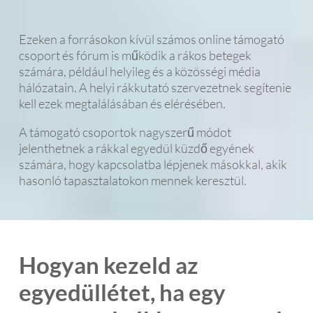
Ezeken a forrásokon kívül számos online támogató
csoport és fórum is működik a rákos betegek
számára, például helyileg és a közösségi média
hálózatain. A helyi rákkutató szervezetnek segítenie
kell ezek megtalálásában és elérésében.
A támogató csoportok nagyszerű módot
jelenthetnek a rákkal egyedül küzdő egyének
számára, hogy kapcsolatba lépjenek másokkal, akik
hasonló tapasztalatokon mennek keresztül.
Hogyan kezeld az
egyedüllétet, ha egy