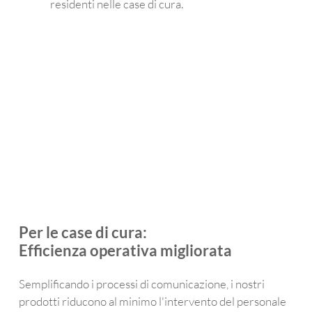
residenti nelle case di cura.
chiar
ha 
end
e e 
acce
me
lui 
ttato 
re c
riesc
di 
abi
e a 
prov
amo
segui
arlo. 
al 
re 
Ora 
nu
facil
lo 
o 
ment
ador
dis
e la 
a, è 
sit
conv
facile 
. Un
ersa
da 
eno
zione 
usar
me 
Per le case di cura:
sullo 
e e le 
gra
sche
piace 
e a 
Efficienza operativa migliorata
rmo 
molt
Da
grazi
o il 
el. 
Semplificando i processi di comunicazione, i nostri
e alla 
fatto 
con
prodotti riducono al minimo l'intervento del personale