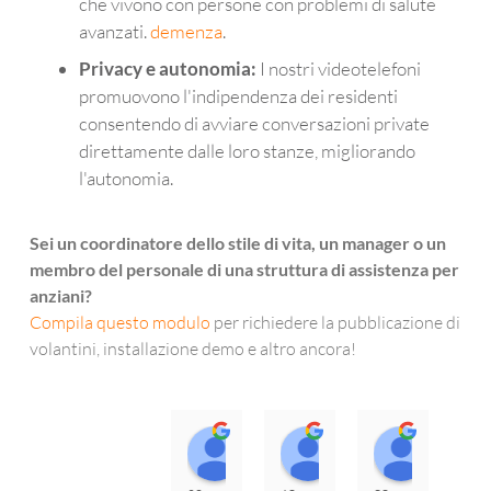
che vivono con persone con problemi di salute
avanzati.
demenza
.
Privacy e autonomia:
I nostri videotelefoni
promuovono l'indipendenza dei residenti
consentendo di avviare conversazioni private
direttamente dalle loro stanze, migliorando
l'autonomia.
Sei un coordinatore dello stile di vita, un manager o un
membro del personale di una struttura di assistenza per
anziani?
Compila questo modulo
per richiedere la pubblicazione di
volantini, installazione demo e altro ancora!
Marco Dean
Susan Teal
Jo Fis