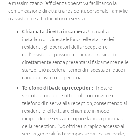
funzi
che 
glio 
e massimizzano l'efficienza operativa facilitando la
one 
poss
viv
comunicazione diretta tra residenti, personale, famiglie
di 
a 
me
o assistenti e altri fornitori di servizi.
ricon
legge
e 
osci
re la 
Chiamata diretta in camera:
Una volta
ment
conv
installato un videotelefono nelle stanze dei
o 
ersa
residenti, gli operatori della reception e
vocal
zione
dell'assistenza possono chiamare i residenti
e. 
.
direttamente senza presentarsi fisicamente nelle
Avrei 
stanze. Ciò accelera i tempi di risposta e riduce il
dovu
carico di lavoro del personale.
to 
Telefono di back-up reception:
Il nostro
com
videotelefono con sottotitoli può fungere da
prarn
telefono di riserva alla reception, consentendo ai
e 
residenti di effettuare chiamate in modo
uno 
indipendente senza occupare la linea principale
molt
o 
della reception. Può offrire un rapido accesso ai
temp
servizi generali (ad esempio, servizio taxi locale,