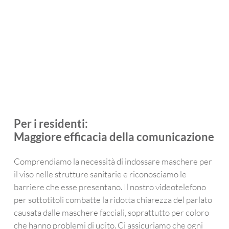
per 
con 
udito, 
e, 
mio 
la 
ho 
affe
padr
mam
fatto 
o d
e, 
ma, 
delle 
de
che 
e lei 
ricer
en
ha 
appr
che 
, un
probl
ezza 
e ho 
po' 
emi 
i 
trova
ind
di 
sotto
to 
en
udito 
titoli.
ques
nza
Per i residenti:
e 
to 
Il 
Maggiore efficacia della comunicazione
usa 
telefo
ser
appa
no. 
zio 
recc
Aven
cli
Comprendiamo la necessità di indossare maschere per
hi 
do 
i è 
il viso nelle strutture sanitarie e riconosciamo le
acus
94 
fan
barriere che esse presentano. Il nostro videotelefono
tici. 
anni, 
stic
per sottotitoli combatte la ridotta chiarezza del parlato
La 
mia 
Non
causata dalle maschere facciali, soprattutto per coloro
differ
madr
solo
che hanno problemi di udito. Ci assicuriamo che ogni