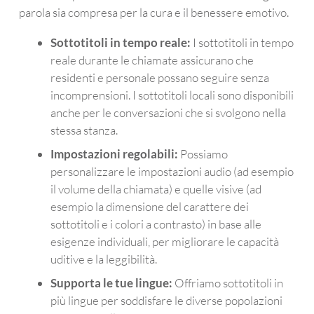
enza 
e era 
dur
parola sia compresa per la cura e il benessere emotivo.
ora, 
diffid
nte 
quan
ente 
l'a
Sottotitoli in tempo reale:
I sottotitoli in tempo
do gli 
nei 
uist
reale durante le chiamate assicurano che
parlo 
confr
e la
residenti e personale possano seguire senza
al 
onti 
co
incomprensioni. I sottotitoli locali sono disponibili
telefo
delle 
eg
anche per le conversazioni che si svolgono nella
no, è 
nuov
, m
stessa stanza.
a dir 
e 
an
Impostazioni regolabili:
Possiamo
poco 
tecn
e pe
personalizzare le impostazioni audio (ad esempio
incre
ologi
il 
il volume della chiamata) e quelle visive (ad
dibile
e, 
su
esempio la dimensione del carattere dei
. Le 
ma 
orto
sottotitoli e i colori a contrasto) in base alle
conv
mi 
con
esigenze individuali, per migliorare le capacità
ersa
ha 
nuo
uditive e la leggibilità.
zioni 
convi
che
sono 
nto e 
sti
Supporta le tue lingue:
Offriamo sottotitoli in
molt
alla 
mo 
più lingue per soddisfare le diverse popolazioni
o più 
fine 
ric