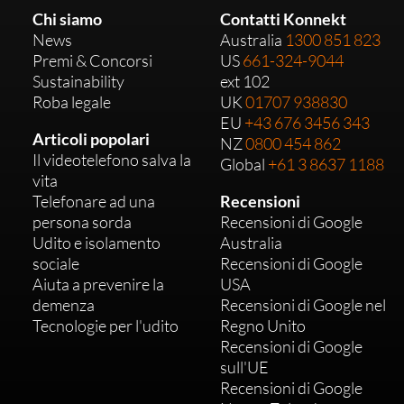
Chi siamo
Contatti Konnekt
News
Australia
1300 851 823
Premi & Concorsi
US
661-324-9044
Sustainability
ext 102
Roba legale
UK
01707 938830
EU
+43 676 3456 343
Articoli popolari
NZ
0800 454 862
Il videotelefono salva la
Global
+61 3 8637 1188
vita
Telefonare ad una
Recensioni
persona sorda
Recensioni di Google
Udito e isolamento
Australia
sociale
Recensioni di Google
Aiuta a prevenire la
USA
demenza
Recensioni di Google nel
Tecnologie per l'udito
Regno Unito
Recensioni di Google
sull'UE
Recensioni di Google