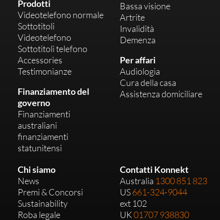
Prodotti
Bassa visione
Videotelefono normale
Artrite
Sottotitoli
Invalidità
Videotelefono
Demenza
Sottotitoli telefono
Accessories
Per affari
Testimonianze
Audiologia
Cura della casa
Finanziamento del
Assistenza domiciliare
governo
Finanziamenti
australiani
finanziamenti
statunitensi
Chi siamo
Contatti Konnekt
News
Australia
1300 851 823
Premi & Concorsi
US
661-324-9044
Sustainability
ext 102
Roba legale
UK
01707 938830