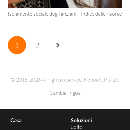
Isolamento sociale degli anziani – Indice delle risorse
1
2
© 2015-2026 All rights reserved. Konnekt Pty Ltd
Cambia lingua
Casa
Soluzioni
udito