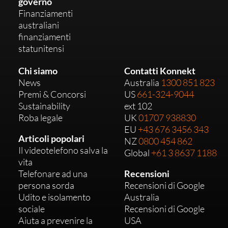
governo
Finanziamenti
australiani
finanziamenti
statunitensi
Chi siamo
Contatti Konnekt
News
Australia
1300 851 823
Premi & Concorsi
US
661-324-9044
Sustainability
ext 102
Roba legale
UK
01707 938830
EU
+43 676 3456 343
Articoli popolari
NZ
0800 454 862
Il videotelefono salva la
Global
+61 3 8637 1188
vita
Telefonare ad una
Recensioni
persona sorda
Recensioni di Google
Udito e isolamento
Australia
sociale
Recensioni di Google
Aiuta a prevenire la
USA