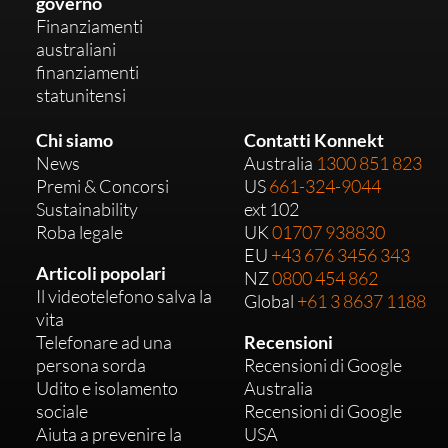
governo
Finanziamenti
australiani
finanziamenti
statunitensi
Chi siamo
Contatti Konnekt
News
Australia
1300 851 823
Premi & Concorsi
US
661-324-9044
Sustainability
ext 102
Roba legale
UK
01707 938830
EU
+43 676 3456 343
Articoli popolari
NZ
0800 454 862
Il videotelefono salva la
Global
+61 3 8637 1188
vita
Telefonare ad una
Recensioni
persona sorda
Recensioni di Google
Udito e isolamento
Australia
sociale
Recensioni di Google
Aiuta a prevenire la
USA