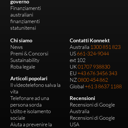
governo
Finanziamenti
australiani
finanziamenti
statunitensi
Chi siamo
Contatti Konnekt
News
Australia
1300 851 823
Premi & Concorsi
US
661-324-9044
Sustainability
ext 102
Roba legale
UK
01707 938830
EU
+43 676 3456 343
Articoli popolari
NZ
0800 454 862
Il videotelefono salva la
Global
+61 3 8637 1188
vita
Telefonare ad una
Recensioni
persona sorda
Recensioni di Google
Udito e isolamento
Australia
sociale
Recensioni di Google
Aiuta a prevenire la
USA