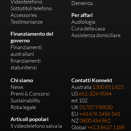
Videotelefono
Demenza
Sottotitoli telefono
Accessories
Per affari
Testimonianze
Audiologia
Cura della casa
Finanziamento del
Assistenza domiciliare
governo
Finanziamenti
australiani
finanziamenti
statunitensi
Chi siamo
Contatti Konnekt
News
Australia
1300 851 823
Premi & Concorsi
US
661-324-9044
Sustainability
ext 102
Roba legale
UK
01707 938830
EU
+43 676 3456 343
Articoli popolari
NZ
0800 454 862
Il videotelefono salva la
Global
+61 3 8637 1188