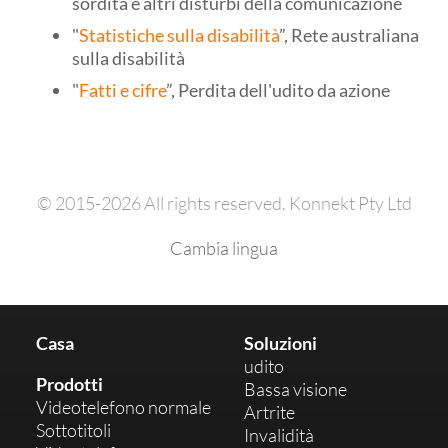
sordità e altri disturbi della comunicazione
"
Statistiche sulla disabilità
”, Rete australiana
sulla disabilità
"
Fatti e cifre
”, Perdita dell'udito da azione
© 2015-2026 All rights reserved. Konnekt Pty Ltd
Cambia lingua
Casa
Soluzioni
udito
Prodotti
Bassa visione
Videotelefono normale
Artrite
Sottotitoli
Invalidità