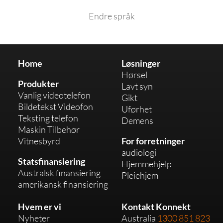
Endre språk
Home
Løsninger
Hørsel
Produkter
Lavt syn
Vanlig videotelefon
Gikt
Bildetekst Videofon
Uførhet
Teksting telefon
Demens
Maskin Tilbehør
Vitnesbyrd
For forretninger
audiologi
Statsfinansiering
Hjemmehjelp
Australsk finansiering
Pleiehjem
amerikansk finansiering
Hvem er vi
Kontakt Konnekt
Nyheter
Australia
1300 851 823