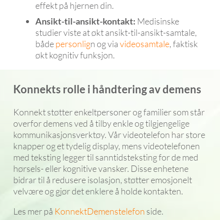
effekt på hjernen din.
Ansikt-til-ansikt-kontakt:
Medisinske
studier viste at økt ansikt-til-ansikt-samtale,
både
personlig
n og via
videosamtale
, faktisk
økt kognitiv funksjon.
Konnekts rolle i håndtering av demens
Konnekt støtter enkeltpersoner og familier som står
overfor demens ved å tilby enkle og tilgjengelige
kommunikasjonsverktøy. Vår videotelefon har store
knapper og et tydelig display, mens videotelefonen
med teksting legger til sanntidsteksting for de med
hørsels- eller kognitive vansker. Disse enhetene
bidrar til å redusere isolasjon, støtter emosjonelt
velvære og gjør det enklere å holde kontakten.
Les mer på
KonnektDemenstelefon
side.