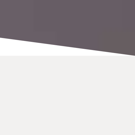
Redusert
Telefonregningskostnader
Spar penger med ubegrensede samtaler til familie og
venner over hele verden.
Vi har sett vanlige telefonregninger høyere enn $ 120
per måned. Ved å bruke en billig videotelefon for de
fleste samtaler, eliminerer du praktisk talt behovet for