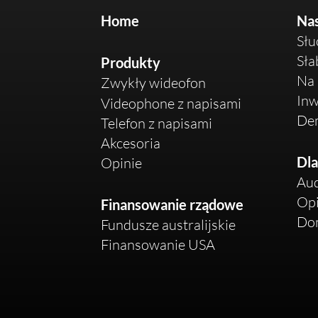
Home
Nas
Słu
Sła
Produkty
Na 
Zwykły wideofon
Inw
Videophone z napisami
De
Telefon z napisami
Akcesoria
Dla
Opinie
Aud
Op
Finansowanie rządowe
Dom
Fundusze australijskie
Finansowanie USA