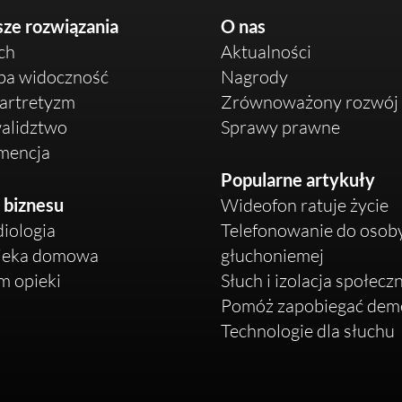
ze rozwiązania
O nas
ch
Aktualności
ba widoczność
Nagrody
artretyzm
Zrównoważony rozwój
alidztwo
Sprawy prawne
mencja
Popularne artykuły
 biznesu
Wideofon ratuje życie
iologia
Telefonowanie do osob
ieka domowa
głuchoniemej
 opieki
Słuch i izolacja społecz
Pomóż zapobiegać deme
Technologie dla słuchu