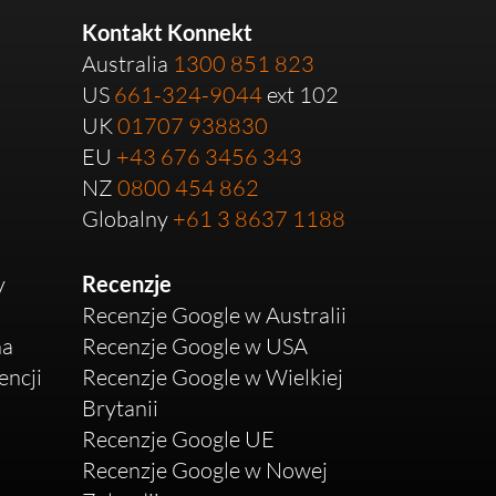
Kontakt Konnekt
Australia
1300 851 823
US
661-324-9044
ext 102
UK
01707 938830
EU
+43 676 3456 343
NZ
0800 454 862
Globalny
+61 3 8637 1188
y
Recenzje
Recenzje Google w Australii
na
Recenzje Google w USA
ncji
Recenzje Google w Wielkiej
Brytanii
Recenzje Google UE
Recenzje Google w Nowej