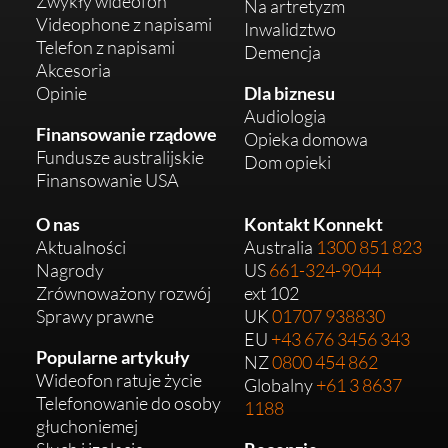
Zwykły wideofon
Na artretyzm
Videophone z napisami
Inwalidztwo
Telefon z napisami
Demencja
Akcesoria
Opinie
Dla biznesu
Audiologia
Finansowanie rządowe
Opieka domowa
Fundusze australijskie
Dom opieki
Finansowanie USA
O nas
Kontakt Konnekt
Aktualności
Australia
1300 851 823
Nagrody
US
661-324-9044
Zrównoważony rozwój
ext 102
Sprawy prawne
UK
01707 938830
EU
+43 676 3456 343
Popularne artykuły
NZ
0800 454 862
Wideofon ratuje życie
Globalny
+61 3 8637
Telefonowanie do osoby
1188
głuchoniemej