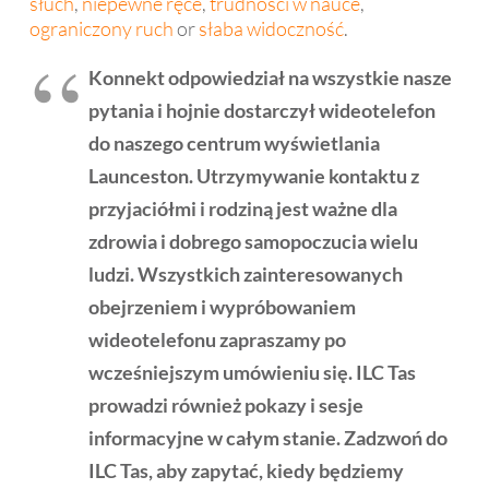
słuch
,
niepewne ręce
,
trudności w nauce
,
ograniczony ruch
or
słaba widoczność
.
Konnekt odpowiedział na wszystkie nasze
pytania i hojnie dostarczył wideotelefon
do naszego centrum wyświetlania
Launceston. Utrzymywanie kontaktu z
przyjaciółmi i rodziną jest ważne dla
zdrowia i dobrego samopoczucia wielu
ludzi. Wszystkich zainteresowanych
obejrzeniem i wypróbowaniem
wideotelefonu zapraszamy po
wcześniejszym umówieniu się. ILC Tas
prowadzi również pokazy i sesje
informacyjne w całym stanie. Zadzwoń do
ILC Tas, aby zapytać, kiedy będziemy