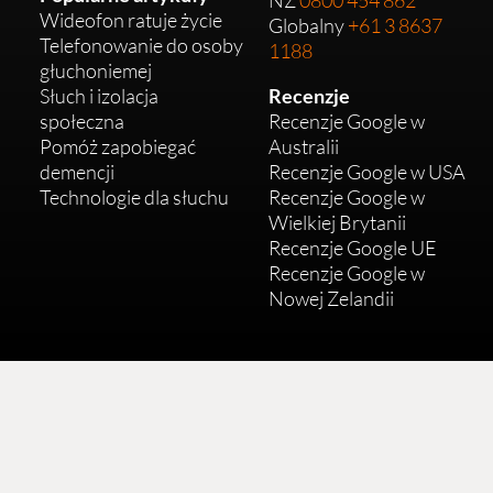
NZ
0800 454 862
Wideofon ratuje życie
Globalny
+61 3 8637
Telefonowanie do osoby
1188
głuchoniemej
Słuch i izolacja
Recenzje
społeczna
Recenzje Google w
Pomóż zapobiegać
Australii
demencji
Recenzje Google w USA
Technologie dla słuchu
Recenzje Google w
Wielkiej Brytanii
Recenzje Google UE
Recenzje Google w
Nowej Zelandii