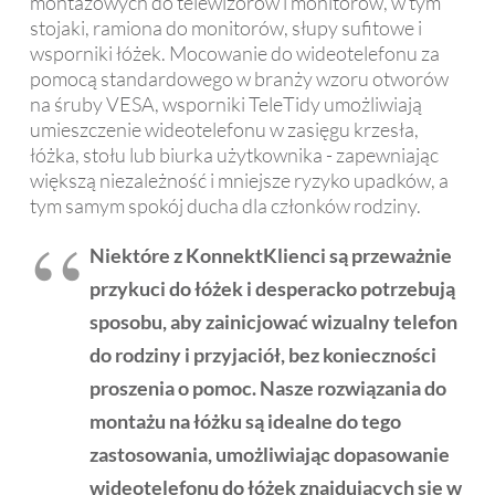
montażowych do telewizorów i monitorów, w tym
stojaki, ramiona do monitorów, słupy sufitowe i
wsporniki łóżek. Mocowanie do wideotelefonu za
pomocą standardowego w branży wzoru otworów
na śruby VESA, wsporniki TeleTidy umożliwiają
umieszczenie wideotelefonu w zasięgu krzesła,
łóżka, stołu lub biurka użytkownika - zapewniając
większą niezależność i mniejsze ryzyko upadków, a
tym samym spokój ducha dla członków rodziny.
Niektóre z KonnektKlienci są przeważnie
przykuci do łóżek i desperacko potrzebują
sposobu, aby zainicjować wizualny telefon
do rodziny i przyjaciół, bez konieczności
proszenia o pomoc. Nasze rozwiązania do
montażu na łóżku są idealne do tego
zastosowania, umożliwiając dopasowanie
wideotelefonu do łóżek znajdujących się w