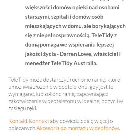
większości domów opieki nad osobami
starszymi, szpitali i domów osób
mieszkających w domu, ale borykających
się z niepełnosprawnością. TeleTidy z
dumą pomaga we wspieraniu lepszej
jakości życia - Darren Lowe, właściciel i
menedżer TeleTidy Australia.
TeleTidy może dostarczyć ruchome ramię, które
umożliwia złożenie wideotelefonu, gdy jest to
wymagane, lub solidne ramię zapewniające
zakotwiczenie wideotelefonu w idealnej pozycji w
zasięgu ręki.
Kontakt Konnekt
aby dowiedzieć się więcej o
polecanych
Akcesoria do montażu wideofonów
.