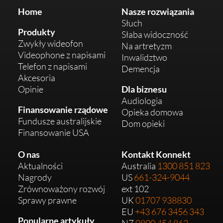
Home
Nasze rozwiązania
Słuch
Produkty
Słaba widoczność
Zwykły wideofon
Na artretyzm
Videophone z napisami
Inwalidztwo
Telefon z napisami
Demencja
Akcesoria
Opinie
Dla biznesu
Audiologia
Finansowanie rządowe
Opieka domowa
Fundusze australijskie
Dom opieki
Finansowanie USA
O nas
Kontakt Konnekt
Aktualności
Australia
1300 851 823
Nagrody
US
661-324-9044
Zrównoważony rozwój
ext 102
Sprawy prawne
UK
01707 938830
EU
+43 676 3456 343
Popularne artykuły