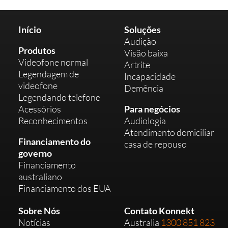
Início
Soluções
Audição
Produtos
Visão baixa
Videofone normal
Artrite
Legendagem de
Incapacidade
videofone
Demência
Legendando telefone
Acessórios
Para negócios
Reconhecimentos
Audiologia
Atendimento domiciliar
Financiamento do
casa de repouso
governo
Financiamento
australiano
Financiamento dos EUA
Sobre Nós
Contato Konnekt
Notícias
Australia
1300 851 823