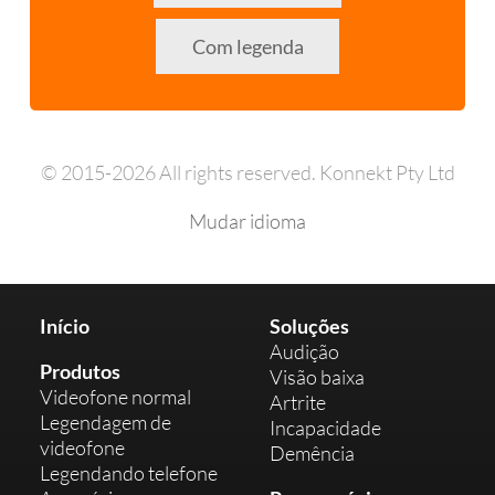
Com legenda
© 2015-2026 All rights reserved. Konnekt Pty Ltd
Mudar idioma
Início
Soluções
Audição
Produtos
Visão baixa
Videofone normal
Artrite
Legendagem de
Incapacidade
videofone
Demência
Legendando telefone