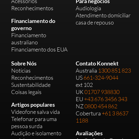
Acessórios
Para negócios
Reconhecimentos
Audiologia
Atendimento domiciliar
Financiamento do
casa de repouso
governo
Financiamento
australiano
Financiamento dos EUA
Sobre Nós
Contato Konnekt
Notícias
Australia
1300 851 823
Reconhecimentos
US
661-324-9044
Sustentabilidade
ext 102
Coisas legais
UK
01707 938830
EU
+43 676 3456 343
Artigos populares
NZ
0800 454 862
Videofone salva vida
Cobertura
+61 3 8637
Telefonar para uma
1188
pessoa surda
Audição e isolamento
Avaliações