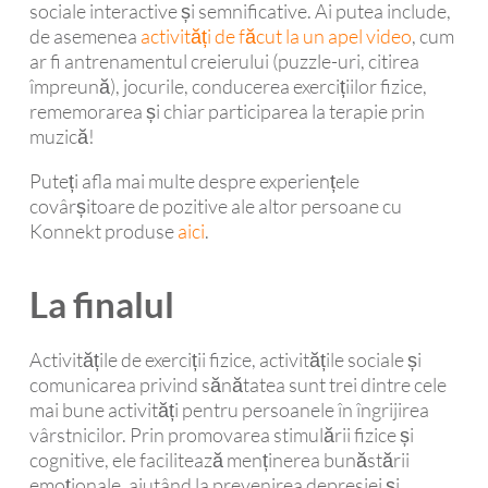
sociale interactive și semnificative. Ai putea include,
de asemenea
activități de făcut la un apel video
, cum
ar fi antrenamentul creierului (puzzle-uri, citirea
împreună), jocurile, conducerea exercițiilor fizice,
rememorarea și chiar participarea la terapie prin
muzică!
Puteți afla mai multe despre experiențele
covârșitoare de pozitive ale altor persoane cu
Konnekt produse
aici
.
La finalul
Activitățile de exerciții fizice, activitățile sociale și
comunicarea privind sănătatea sunt trei dintre cele
mai bune activități pentru persoanele în îngrijirea
vârstnicilor. Prin promovarea stimulării fizice și
cognitive, ele facilitează menținerea bunăstării
emoționale, ajutând la prevenirea depresiei și