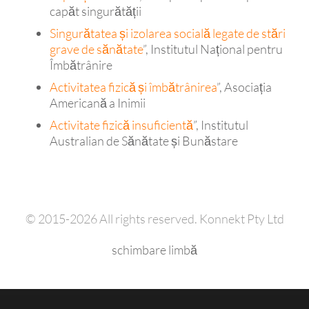
capăt singurătății
Singurătatea și izolarea socială legate de stări
grave de sănătate
”, Institutul Național pentru
Îmbătrânire
Activitatea fizică și îmbătrânirea
”, Asociația
Americană a Inimii
Activitate fizică insuficientă
”, Institutul
Australian de Sănătate și Bunăstare
© 2015-2026 All rights reserved. Konnekt Pty Ltd
schimbare limbă