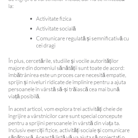
la:
Activitate fizica
Activitate socială
Comunicare regulată și semnificativă cu
cei dragi
În plus, cercetările, studiile și vocile autorităților
majore din domeniul sănătății sunt toate de acord:
îmbătrânirea este un proces care necesită empatie,
sprijin și niveluri ridicate de împlinire pentru a ajuta
persoanele în vârstă să-și trăiască cea mai bună
viață posibilă.
În acest articol, vom explora trei activități cheie de
îngrijire a vârstnicilor care sunt special concepute
pentru a sprijini persoanele în vârstă din viața ta.
Inclusiv exerciții fizice, activități sociale și comunicare
sănătoasă. Această listă vă va ajuta să proiectați o