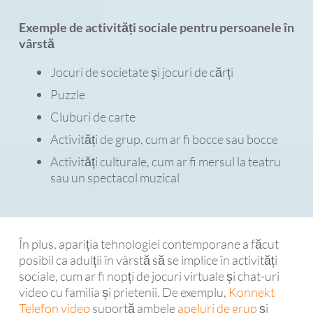
Exemple de activități sociale pentru persoanele în
vârstă
Jocuri de societate și jocuri de cărți
Puzzle
Cluburi de carte
Activități de grup, cum ar fi bocce sau bocce
Activități culturale, cum ar fi mersul la teatru
sau un spectacol muzical
În plus, apariția tehnologiei contemporane a făcut
posibil ca adulții în vârstă să se implice în activități
sociale, cum ar fi nopți de jocuri virtuale și chat-uri
video cu familia și prietenii. De exemplu,
Konnekt
Telefon video
suportă ambele
apeluri de grup
și