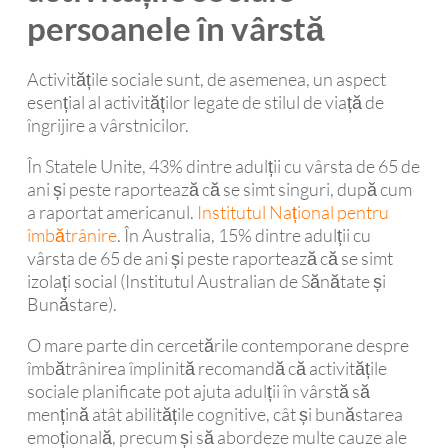
persoanele în vârstă
Activitățile sociale sunt, de asemenea, un aspect
esențial al activităților legate de stilul de viață de
îngrijire a vârstnicilor.
În Statele Unite, 43% dintre adulții cu vârsta de 65 de
ani și peste raportează că se simt singuri, după cum
a raportat americanul.
Institutul Național pentru
îmbătrânire
. În Australia, 15% dintre adulții cu
vârsta de 65 de ani și peste raportează că se simt
izolați social (Institutul Australian de Sănătate și
Bunăstare).
O mare parte din cercetările contemporane despre
îmbătrânirea împlinită recomandă că activitățile
sociale planificate pot ajuta adulții în vârstă să
mențină atât abilitățile cognitive, cât și bunăstarea
emoțională, precum și să abordeze multe cauze ale