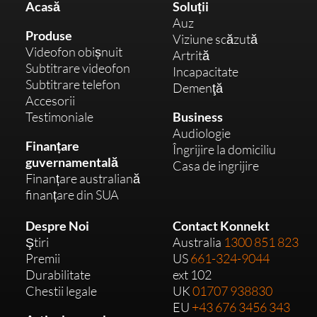
Acasă
Soluții
Auz
Produse
Viziune scăzută
Videofon obișnuit
Artrită
Subtitrare videofon
Incapacitate
Subtitrare telefon
Demenţă
Accesorii
Testimoniale
Business
Audiologie
Finanțare
Îngrijire la domiciliu
guvernamentală
Casa de ingrijire
Finanțare australiană
finanțare din SUA
Despre Noi
Contact Konnekt
Ştiri
Australia
1300 851 823
Premii
US
661-324-9044
Durabilitate
ext 102
Chestii legale
UK
01707 938830
EU
+43 676 3456 343