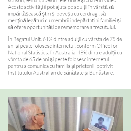
scrisori, e-mail, apeluri telefonice și chat-uri video.
Aceste activități îi pot ajuta pe adulții în vârstă să
împărtășească știri și povești cu cei dragi, să
mențină legături cu membrii îndepărtați ai familiei și
să ofere oportunități de rememorare a trecutului.
În Regatul Unit, 61% dintre adulții cu vârsta de 75 de
ani și peste folosesc internetul, conform Office for
National Statistics. În Australia, 48% dintre adulții cu
vârsta de 65 de ani și peste folosesc internetul
pentru a comunica cu familia și prietenii, potrivit
Institutului Australian de Sănătate și Bunăstare.