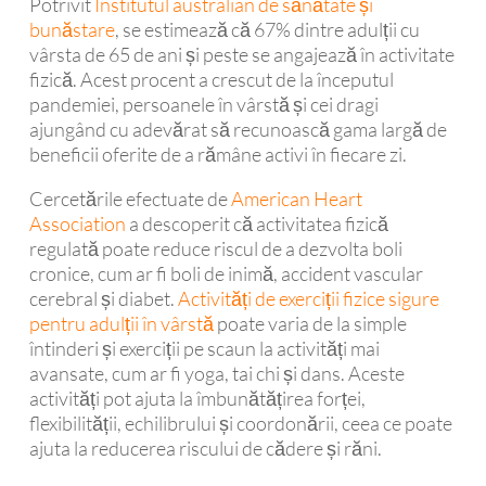
Potrivit
Institutul australian de sănătate și
bunăstare
, se estimează că 67% dintre adulții cu
vârsta de 65 de ani și peste se angajează în activitate
fizică. Acest procent a crescut de la începutul
pandemiei, persoanele în vârstă și cei dragi
ajungând cu adevărat să recunoască gama largă de
beneficii oferite de a rămâne activi în fiecare zi.
Cercetările efectuate de
American Heart
Association
a descoperit că activitatea fizică
regulată poate reduce riscul de a dezvolta boli
cronice, cum ar fi boli de inimă, accident vascular
cerebral și diabet.
Activități de exerciții fizice sigure
pentru adulții în vârstă
poate varia de la simple
întinderi și exerciții pe scaun la activități mai
avansate, cum ar fi yoga, tai chi și dans. Aceste
activități pot ajuta la îmbunătățirea forței,
flexibilității, echilibrului și coordonării, ceea ce poate
ajuta la reducerea riscului de cădere și răni.