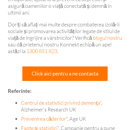
asigură oamenilor o viață conectată și demnă în
ultimii ani.
Doriți să aflați mai multe despre combaterea izolării
sociale și promovarea activităților legate de stilul de
viață de îngrijire a vârstnicilor? Verifică
blogul nostru
sau dă prietenul nostru Konnekt echipă un apel
astăzi la
1300 851 823
.
Click aici pentru a ne contacta
Referinte:
Centrul de statistici privind demența
”,
Alzheimer's Research UK
Prevenirea căderilor
”, Age UK
Fapte și statistici
”, Campanie pentru a pune