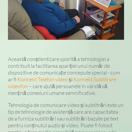
Această conștientizare sporită a tehnologiei a
contribuit la facilitarea apariției unui număr de
dispozitive de comunicație concepute special - cum
ar fi
Konnekt Telefon video
și
Konnekt Subtitrare
videofon
– care ajută persoanele în vârstă să
mențină conexiuni umane semnificative.
Tehnologia de comunicare video și subtitrări este un
tip de tehnologie de asistență care are capacitatea
de a furniza subtitrări sau subtitrări bazate pe text
pentru conținutul audio și video. Poate fi folosit
pentru a face media accesibilă persoanelor surde