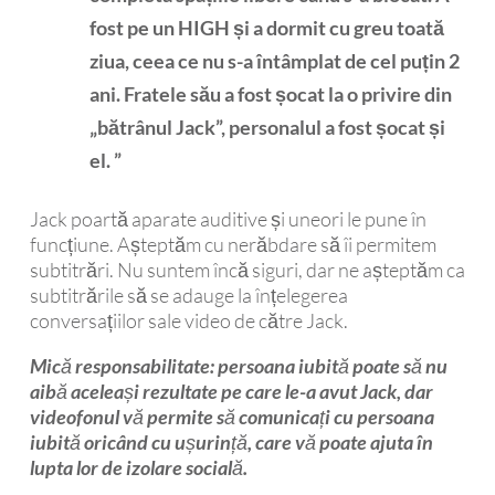
fost pe un HIGH și a dormit cu greu toată
ziua, ceea ce nu s-a întâmplat de cel puțin 2
ani. Fratele său a fost șocat la o privire din
„bătrânul Jack”, personalul a fost șocat și
el. ”
Jack poartă aparate auditive și uneori le pune în
funcțiune. Așteptăm cu nerăbdare să îi permitem
subtitrări. Nu suntem încă siguri, dar ne așteptăm ca
subtitrările să se adauge la înțelegerea
conversațiilor sale video de către Jack.
Mică responsabilitate: persoana iubită poate să nu
aibă aceleași rezultate pe care le-a avut Jack, dar
videofonul vă permite să comunicați cu persoana
iubită oricând cu ușurință, care vă poate ajuta în
lupta lor de izolare socială.