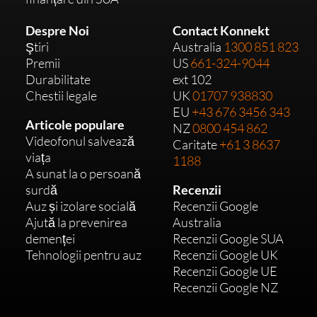
Despre Noi
Contact Konnekt
Ştiri
Australia
1300 851 823
Premii
US
661-324-9044
Durabilitate
ext 102
Chestii legale
UK
01707 938830
EU
+43 676 3456 343
Articole populare
NZ
0800 454 862
Videofonul salvează
Caritate
+61 3 8637
viața
1188
A sunat la o persoană
surdă
Recenzii
Auz și izolare socială
Recenzii Google
Ajută la prevenirea
Australia
demenței
Recenzii Google SUA
Tehnologii pentru auz
Recenzii Google UK
Recenzii Google UE
Recenzii Google NZ