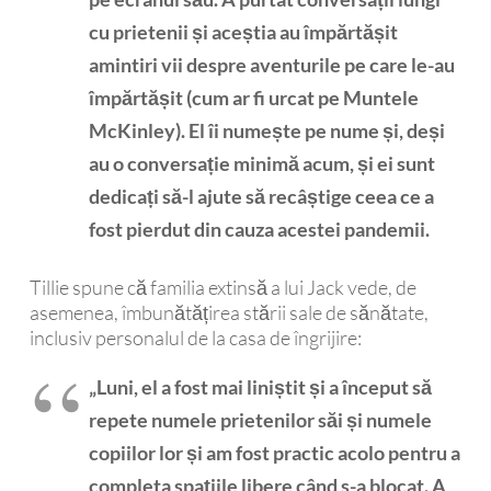
cu prietenii și aceștia au împărtășit
amintiri vii despre aventurile pe care le-au
împărtășit (cum ar fi urcat pe Muntele
McKinley). El îi numește pe nume și, deși
au o conversație minimă acum, și ei sunt
dedicați să-l ajute să recâștige ceea ce a
fost pierdut din cauza acestei pandemii.
Tillie spune că familia extinsă a lui Jack vede, de
asemenea, îmbunătățirea stării sale de sănătate,
inclusiv personalul de la casa de îngrijire:
„Luni, el a fost mai liniștit și a început să
repete numele prietenilor săi și numele
copiilor lor și am fost practic acolo pentru a
completa spațiile libere când s-a blocat. A