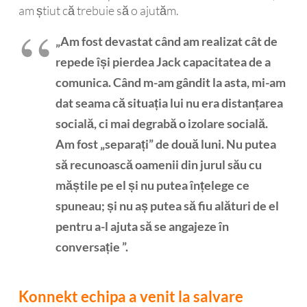
am știut că trebuie să o ajutăm.
„Am fost devastat când am realizat cât de
repede își pierdea Jack capacitatea de a
comunica. Când m-am gândit la asta, mi-am
dat seama că situația lui nu era distanțarea
socială, ci mai degrabă o izolare socială.
Am fost „separați” de două luni. Nu putea
să recunoască oamenii din jurul său cu
măștile pe el și nu putea înțelege ce
spuneau; și nu aș putea să fiu alături de el
pentru a-l ajuta să se angajeze în
conversație ”.
Konnekt echipa a venit la salvare