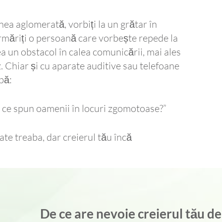
enea aglomerată, vorbiți la un grătar în
urmăriți o persoană care vorbește repede la
a un obstacol în calea comunicării, mai ales
z. Chiar și cu aparate auditive sau telefoane
bă:
es ce spun oamenii în locuri zgomotoase?”
oate treaba, dar creierul tău încă
De ce are nevoie creierul tău de