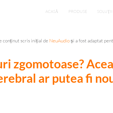
ACASĂ
PRODUSE
SOLUŢII
 conținut scris inițial de
NeuAudio
și a fost adaptat pen
curi zgomotoase?
Acea
ebral ar putea fi nou