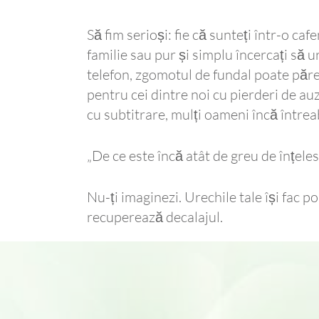
Să fim serioși: fie că sunteți într-o caf
familie sau pur și simplu încercați să 
telefon, zgomotul de fundal poate păre
pentru cei dintre noi cu pierderi de au
cu subtitrare, mulți oameni încă întrea
„De ce este încă atât de greu de înțel
Nu-ți imaginezi. Urechile tale își fac p
recuperează decalajul.