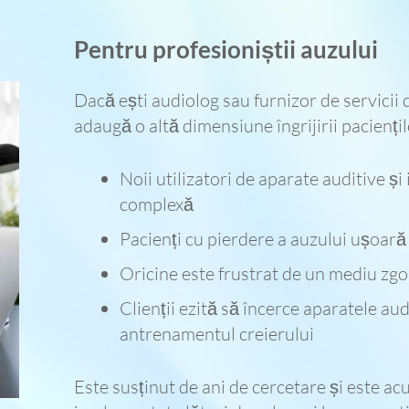
Pentru profesioniștii auzului
Dacă ești audiolog sau furnizor de servicii 
adaugă o altă dimensiune îngrijirii paciențil
Noii utilizatori de aparate auditive ș
complexă
Pacienți cu pierdere a auzului ușoară 
Oricine este frustrat de un mediu zg
Clienții ezită să încerce aparatele aud
antrenamentul creierului
Este susținut de ani de cercetare și este a