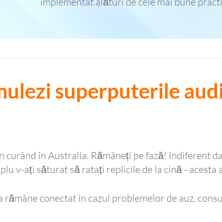
implementat alături de cele mai bune practic
imulezi superputerile audi
în curând în Australia. Rămâneți pe fază! Indiferent da
lu v-ați săturat să ratați replicile de la cină - acesta
 rămâne conectat în cazul problemelor de auz, consu