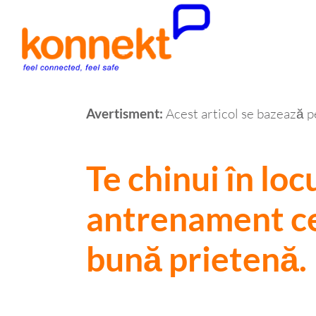
Acest articol se bazează pe
Avertisment:
Te chinui în lo
antrenament cer
bună prietenă.