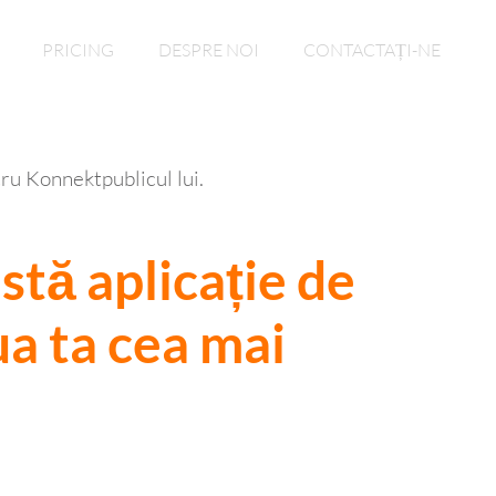
PRICING
DESPRE NOI
CONTACTAȚI-NE
tru Konnektpublicul lui.
stă aplicație de
a ta cea mai