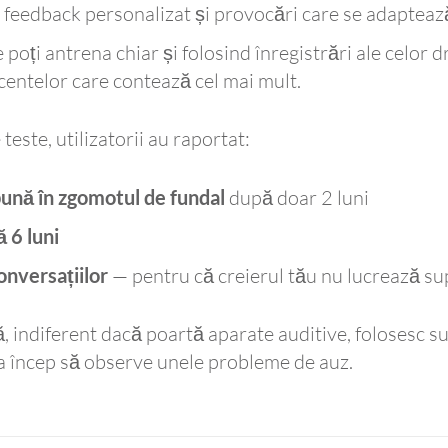
 feedback personalizat și provocări care se adaptează
 poți antrena chiar și folosind înregistrări ale celor d
centelor care contează cel mai mult.
este, utilizatorii au raportat:
bună în zgomotul de fundal
după doar 2 luni
ă 6 luni
onversațiilor
— pentru că creierul tău nu lucrează s
, indiferent dacă poartă aparate auditive, folosesc sup
a încep să observe unele probleme de auz.