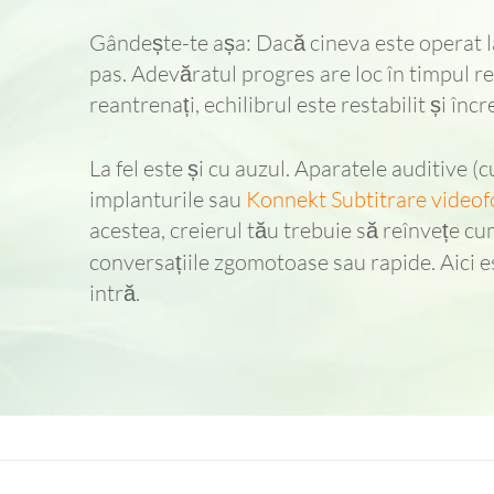
Gândește-te așa: Dacă cineva este operat l
pas. Adevăratul progres are loc în timpul r
reantrenați, echilibrul este restabilit și în
La fel este și cu auzul. Aparatele auditive (c
implanturile sau
Konnekt Subtitrare videof
acestea, creierul tău trebuie să reînvețe cu
conversațiile zgomotoase sau rapide. Aici e
intră.