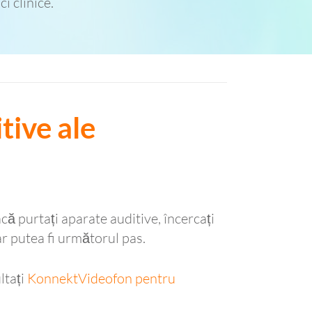
i clinice.
tive ale
că purtați aparate auditive, încercați
 ar putea fi următorul pas.
ltați
KonnektVideofon pentru