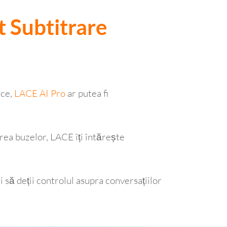
 Subtitrare
ice,
LACE AI Pro
ar putea fi
irea buzelor, LACE îți întărește
să deții controlul asupra conversațiilor