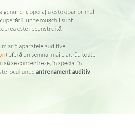
a genunchi, operația este doar primul
ecuperării, unde mușchii sunt
crederea este reconstruită.
um ar fi aparatele auditive,
on
) oferă un semnal mai clar. Cu toate
m să se concentreze, în special în
ste locul unde
antrenament auditiv