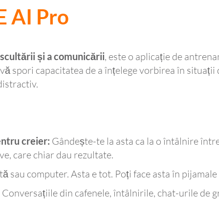
 AI Pro
cultării și a comunicării
, este o aplicație de antre
a vă spori capacitatea de a înțelege vorbirea în situații
istractiv.
tru creier:
Gândește-te la asta ca la o întâlnire într
tive, care chiar dau rezultate.
tă sau computer. Asta e tot. Poți face asta în pijamale
Conversațiile din cafenele, întâlnirile, chat-urile de 