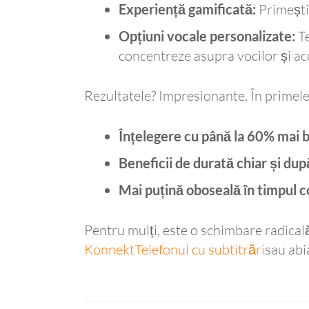
Experiență gamificată:
Primești
Opțiuni vocale personalizate:
Te
concentreze asupra vocilor și ac
Rezultatele? Impresionante. În primele t
Înțelegere cu până la 60% mai 
Beneficii de durată chiar și dup
Mai puțină oboseală în timpul c
Pentru mulți, este o schimbare radicală
KonnektTelefonul cu subtitrări
sau abi