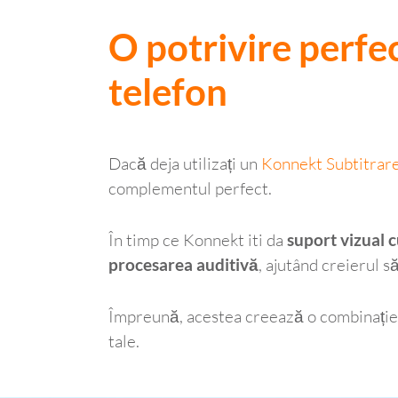
O potrivire perf
telefon
Dacă deja utilizați un
Konnekt Subtitrare
complementul perfect.
În timp ce Konnekt iti da
suport vizual c
procesarea auditivă
, ajutând creierul s
Împreună, acestea creează o combinație p
tale.