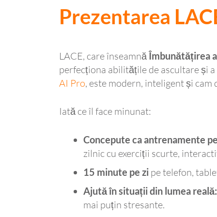
Prezentarea LACE
LACE, care înseamnă
Îmbunătățirea as
perfecționa abilitățile de ascultare și 
AI Pro
, este modern, inteligent și cam d
Iată ce îl face minunat:
Concepute ca antrenamente pen
zilnic cu exerciții scurte, interac
15 minute pe zi
pe telefon, table
Ajută în situații din lumea reală:
mai puțin stresante.