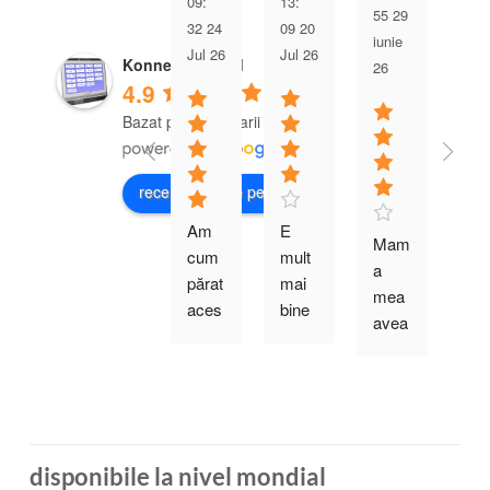
09:
13:
55 29
00 
32 24
09 20
iunie
iuni
Jul 26
Jul 26
Konnekt Pty Ltd
26
26
4.9
Bazat pe comentarii 163
recenzează-ne pe
Am 
E 
Mam
Ac
cum
mult 
a 
t 
părat 
mai 
mea 
tel
aces
bine 
avea 
n i-
t 
să ai 
probl
ofer
video
apelu
eme 
tat
telefo
ri 
cu 
i 
n 
video 
auzul
meu
pentr
cu 
, am 
car
u 
mam
disponibile la nivel mondial
căut
suf