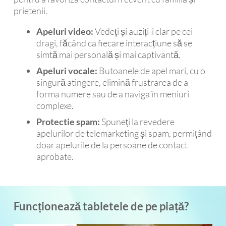
prietenii.
Apeluri video:
Vedeți și auziți-i clar pe cei
dragi, făcând ca fiecare interacțiune să se
simtă mai personală și mai captivantă.
Apeluri vocale:
Butoanele de apel mari, cu o
singură atingere, elimină frustrarea de a
forma numere sau de a naviga în meniuri
complexe.
Protectie spam:
Spuneți la revedere
apelurilor de telemarketing și spam, permițând
doar apelurile de la persoane de contact
aprobate.
Funcționează tabletele de pe piață?