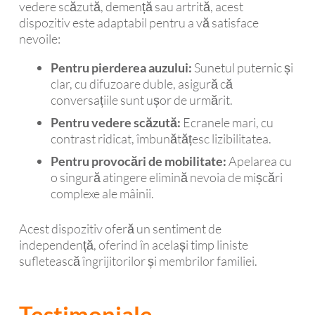
vedere scăzută, demență sau artrită, acest
dispozitiv este adaptabil pentru a vă satisface
nevoile:
Pentru pierderea auzului:
Sunetul puternic și
clar, cu difuzoare duble, asigură că
conversațiile sunt ușor de urmărit.
Pentru vedere scăzută:
Ecranele mari, cu
contrast ridicat, îmbunătățesc lizibilitatea.
Pentru provocări de mobilitate:
Apelarea cu
o singură atingere elimină nevoia de mișcări
complexe ale mâinii.
Acest dispozitiv oferă un sentiment de
independență, oferind în același timp liniste
sufletească îngrijitorilor și membrilor familiei.
Testimoniale