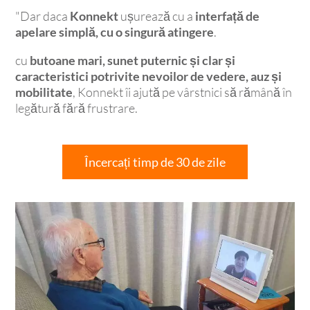
"Dar daca
Konnekt
ușurează cu a
interfață de
apelare simplă, cu o singură atingere
.
cu
butoane mari, sunet puternic și clar și
caracteristici potrivite nevoilor de vedere, auz și
mobilitate
, Konnekt îi ajută pe vârstnici să rămână în
legătură fără frustrare.
Încercați timp de 30 de zile