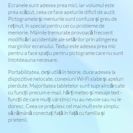
Ecranele sunt adesea prea mici, iar volumul este
prea scăzut, ceea ce face apelurile dificil de auzit.
Pictogramele și meniurile sunt confuze și greu de
reținut, în special pentru cei cu probleme de
memorie. Mâinile tremurate provoacă frecvent
modificări accidentale ale setărilor prin atingerea
marginilor ecranului. Textul este adesea prea mic
pentru a face spațiu pentru pictograme care nu sunt
întotdeauna necesare.
Portabilitatea, deși utilă în teorie, duce adesea la
dispozitive nelocate, conexiuni Wi-Fi slabe și apeluri
pierdute. Majoritatea tabletelor sunt supraîncărcate
cu funcții precum e-mail, hărți meteo și mesaje text -
funcții de care mulți vârstnici nu au nevoie sau nu le
doresc. Ceea ce prețuiesc cel mai mult este simplu:
să rămână conectați față în față cu familia și
prietenii.