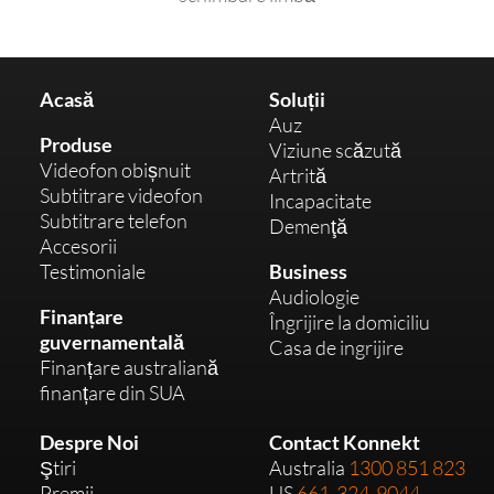
când 
ns și 
ul 
vorb
în 
ach
esc 
cele 
iției 
cu el 
Acasă
Soluții
din 
și 
la 
Auz
urmă 
livr
aces
Produse
Viziune scăzută
a 
i, ci 
Videofon obișnuit
t 
Artrită
fost 
și 
Subtitrare videofon
telefo
Incapacitate
de 
pen
Subtitrare telefon
n, 
Demenţă
acor
u 
Accesorii
este 
d să-
spri
Testimoniale
Business
absol
l 
nul 
Audiologie
ut 
încer
con
Finanțare
Îngrijire la domiciliu
uimit
guvernamentală
ce. Îi 
nuu
Casa de ingrijire
oare. 
Finanțare australiană
place 
pe 
Conv
finanțare din SUA
foart
car
ersaț
e 
îl 
iile 
Despre Noi
Contact Konnekt
mult, 
pri
sunt 
Ştiri
Australia
1300 851 823
acu
m î
mult 
Premii
US
661-324-9044