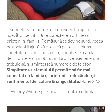
" Konnekt Sistemul de telefon video l-a ajutat cu
adevărat pe tata să se conecteze mai bine cu
prietenii și familia. Pe măsură ce devine surd, vedea
pe apelant îl ajută să citească pe buze, volumul
sunetului este mai puternic și tonul este mai clar
decât un telefon mobil standard. De asemenea, nu
trebuie să-și amintească numerele de telefon!
Simplitatea sistemului îi permite să fie mai
conectat cu familia și prietenii, reducându-și
sentimentul de izolare și singurătate.
Matei 22:21
— Wendy Wintersgill (fiică), asistentă medicală