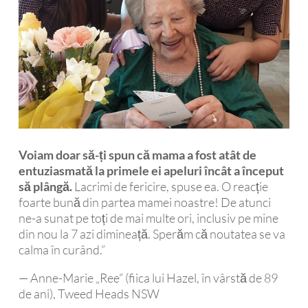
Voiam doar să-ți spun că mama a fost atât de
entuziasmată la primele ei apeluri încât a început
să plângă.
Lacrimi de fericire, spuse ea. O reacție
foarte bună din partea mamei noastre! De atunci
ne-a sunat pe toți de mai multe ori, inclusiv pe mine
din nou la 7 azi dimineață. Sperăm că noutatea se va
calma în curând.”
— Anne-Marie „Ree” (fiica lui Hazel, în vârstă de 89
de ani), Tweed Heads NSW