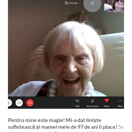
Pentru mine este magie! Mi-a dat liniște
sufletească și mamei mele de 97 de ani îi place!
Se