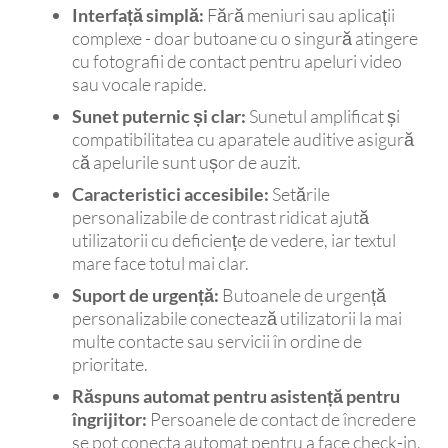
Interfață simplă:
Fără meniuri sau aplicații
complexe - doar butoane cu o singură atingere
cu fotografii de contact pentru apeluri video
sau vocale rapide.
Sunet puternic și clar:
Sunetul amplificat și
compatibilitatea cu aparatele auditive asigură
că apelurile sunt ușor de auzit.
Caracteristici accesibile:
Setările
personalizabile de contrast ridicat ajută
utilizatorii cu deficiențe de vedere, iar textul
mare face totul mai clar.
Suport de urgență:
Butoanele de urgență
personalizabile conectează utilizatorii la mai
multe contacte sau servicii în ordine de
prioritate.
Răspuns automat pentru asistență pentru
îngrijitor:
Persoanele de contact de încredere
se pot conecta automat pentru a face check-in,