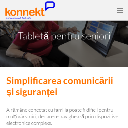
Tabletă pentru seniori
Simplificarea comunicării
și siguranței
A rămâne conectat cu familia poate fi dificil pentru
mulți vârstnici, deoarece navighează prin dispozitive
electronice complexe.