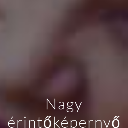
Nagy
érintőképernyő