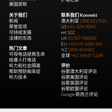
美国资助
关于我们
联系我们 Konnekt
新闻
澳大利亚
1300 851 823
荣誉奖项
US
661-324-9044
可持续发展
ext 102
法律的东西
UK
01707 938830
EU
+43 676 3456 343
热门文章
NZ
0800 454 862
可视电话拯救生命
全球
+61 3 8637 1188
给聋人打电话
听力和社会隔离
评价
帮助预防痴呆症
谷歌澳大利亚评论
听力技术
谷歌美国评论
谷歌英国评论
谷歌欧盟评论
Google 新西兰评论