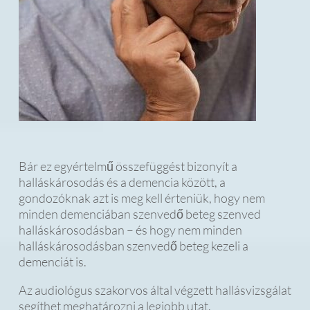
Bár ez egyértelmű összefüggést bizonyít a
halláskárosodás és a demencia között, a
gondozóknak azt is meg kell érteniük, hogy nem
minden demenciában szenvedő beteg szenved
halláskárosodásban – és hogy nem minden
halláskárosodásban szenvedő beteg kezeli a
demenciát is.
Az audiológus szakorvos által végzett hallásvizsgálat
segíthet meghatározni a legjobb utat.