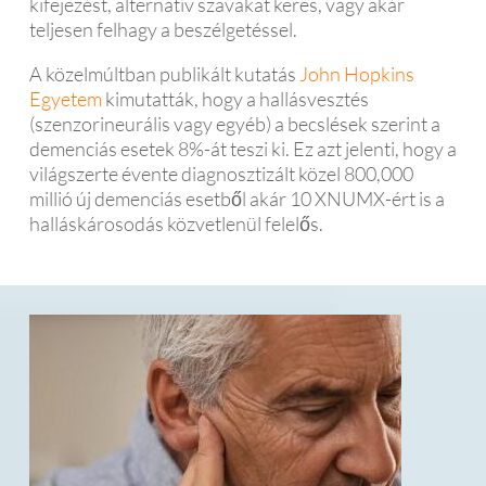
kifejezést, alternatív szavakat keres, vagy akár
teljesen felhagy a beszélgetéssel.
A közelmúltban publikált kutatás
John Hopkins
Egyetem
kimutatták, hogy a hallásvesztés
(szenzorineurális vagy egyéb) a becslések szerint a
demenciás esetek 8%-át teszi ki. Ez azt jelenti, hogy a
világszerte évente diagnosztizált közel 800,000
millió új demenciás esetből akár 10 XNUMX-ért is a
halláskárosodás közvetlenül felelős.