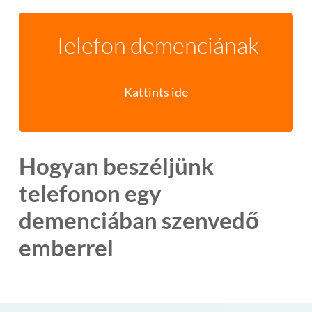
Telefon demenciának
Kattints ide
Hogyan beszéljünk
telefonon egy
demenciában szenvedő
emberrel