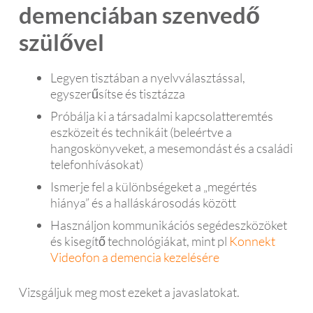
demenciában szenvedő
szülővel
Legyen tisztában a nyelvválasztással,
egyszerűsítse és tisztázza
Próbálja ki a társadalmi kapcsolatteremtés
eszközeit és technikáit (beleértve a
hangoskönyveket, a mesemondást és a családi
telefonhívásokat)
Ismerje fel a különbségeket a „megértés
hiánya” és a halláskárosodás között
Használjon kommunikációs segédeszközöket
és kisegítő technológiákat, mint pl
Konnekt
Videofon a demencia kezelésére
Vizsgáljuk meg most ezeket a javaslatokat.