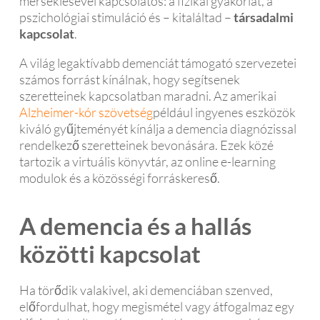
mérséklésével kapcsolatos: a fizikai gyakorlat, a
pszichológiai stimuláció és – kitaláltad –
társadalmi
kapcsolat
.
A világ legaktívabb demenciát támogató szervezetei
számos forrást kínálnak, hogy segítsenek
szeretteinek kapcsolatban maradni. Az amerikai
Alzheimer-kór szövetség
például ingyenes eszközök
kiváló gyűjteményét kínálja a demencia diagnózissal
rendelkező szeretteinek bevonására. Ezek közé
tartozik a virtuális könyvtár, az online e-learning
modulok és a közösségi forráskereső.
A demencia és a hallás
közötti kapcsolat
Ha törődik valakivel, aki demenciában szenved,
előfordulhat, hogy megismétel vagy átfogalmaz egy