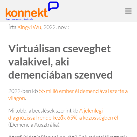
Írta
Xingyi Wu
, 2022. nov.:
Virtuálisan cseveghet
valakivel, aki
demenciában szenved
2022-ben kb
55 millió ember él demenciával szerte a
világon
.
Mi több, a becslések szerint kb
A jelenlegi
diagnózissal rendelkezők 65%-a közösségben él
(Demencia Ausztrália).