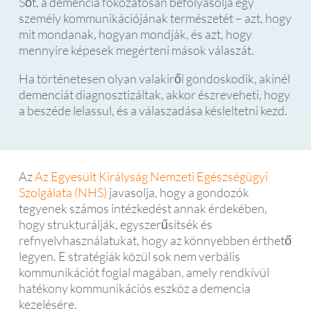
Sőt, a demencia fokozatosan befolyásolja egy
személy kommunikációjának természetét – azt, hogy
mit mondanak, hogyan mondják, és azt, hogy
mennyire képesek megérteni mások válaszát.
Ha történetesen olyan valakiről gondoskodik, akinél
demenciát diagnosztizáltak, akkor észreveheti, hogy
a beszéde lelassul, és a válaszadása késleltetni kezd.
Az
Az Egyesült Királyság Nemzeti Egészségügyi
Szolgálata (NHS)
javasolja, hogy a gondozók
tegyenek számos intézkedést annak érdekében,
hogy strukturálják, egyszerűsítsék és
refnyelvhasználatukat, hogy az könnyebben érthető
legyen. E stratégiák közül sok nem verbális
kommunikációt foglal magában, amely rendkívül
hatékony kommunikációs eszköz a demencia
kezelésére.