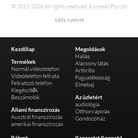
© 2015-2026 All rights reserved. Konnekt Pty Ltd
Válts nyelvet
Kezdőlap
Megoldások
Hallás
Termékek
Alacsony látás
Normál videotelefon
Arthritis
Videótelefon felirata
Fogyatékosság
Feliratozó telefon
Elmebaj
Kiegészítők
Beszámolók
Az üzletért
audiológia
Állami finanszírozás
Otthoni ápolás
Ausztrál finanszírozás
Gondozóház
amerikai finanszírozás
Rólunk
Kapcsolat Konnekt