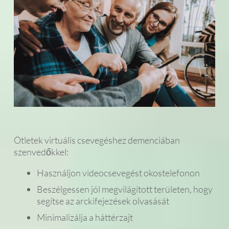
Ötletek virtuális csevegéshez demenciában
szenvedőkkel:
Használjon videocsevegést okostelefonon
Beszélgessen jól megvilágított területen, hogy
segítse az arckifejezések olvasását
Minimalizálja a háttérzajt