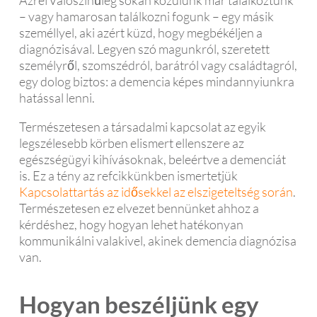
AzrefValószínűleg sokan közülünk már találkoztunk
– vagy hamarosan találkozni fogunk – egy másik
személlyel, aki azért küzd, hogy megbékéljen a
diagnózisával. Legyen szó magunkról, szeretett
személyről, szomszédról, barátról vagy családtagról,
egy dolog biztos: a demencia képes mindannyiunkra
hatással lenni.
Természetesen a társadalmi kapcsolat az egyik
legszélesebb körben elismert ellenszere az
egészségügyi kihívásoknak, beleértve a demenciát
is. Ez a tény az refcikkünkben ismertetjük
Kapcsolattartás az idősekkel az elszigeteltség során
.
Természetesen ez elvezet bennünket ahhoz a
kérdéshez, hogy hogyan lehet hatékonyan
kommunikálni valakivel, akinek demencia diagnózisa
van.
Hogyan beszéljünk egy