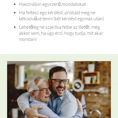
Használjon egyszerű mondatokat
Ha feltesz egy kérdést, próbáld meg ne
kétcsövűvé tenni (két kérdést egymás után)
Lehetőleg ne szakítsa félbe az illetőt, még
akkor sem, ha úgy érzi, hogy tudja, mit akar
mondani