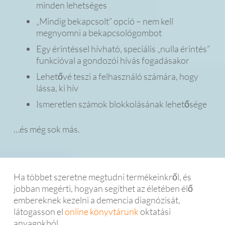
minden lehetséges
„Mindig bekapcsolt” opció – nem kell
megnyomni a bekapcsológombot
Egy érintéssel hívható, speciális „nulla érintés”
funkcióval a gondozói hívás fogadásakor
Lehetővé teszi a felhasználó számára, hogy
lássa, ki hív
Ismeretlen számok blokkolásának lehetősége
…és még sok más.
Ha többet szeretne megtudni termékeinkről, és
jobban megérti, hogyan segíthet az életében élő
embereknek kezelni a demencia diagnózisát,
látogasson el
online könyvtárunk
oktatási
anyagokból.