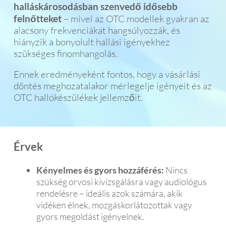
halláskárosodásban szenvedő idősebb
felnőtteket
– mivel az OTC modellek gyakran az
alacsony frekvenciákat hangsúlyozzák, és
hiányzik a bonyolult hallási igényekhez
szükséges finomhangolás.
Ennek eredményeként fontos, hogy a vásárlási
döntés meghozatalakor mérlegelje igényeit és az
OTC hallókészülékek jellemzőit.
Érvek
Kényelmes és gyors hozzáférés:
Nincs
szükség orvosi kivizsgálásra vagy audiológus
rendelésre – ideális azok számára, akik
vidéken élnek, mozgáskorlátozottak vagy
gyors megoldást igényelnek.