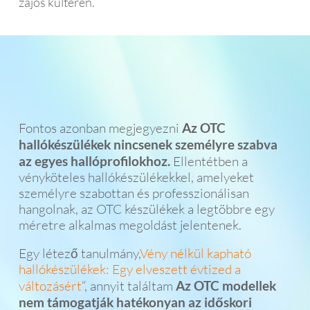
zajos kültéren.
Fontos azonban megjegyezni
Az OTC
hallókészülékek nincsenek személyre szabva
az egyes hallóprofilokhoz.
Ellentétben a
vényköteles hallókészülékekkel, amelyeket
személyre szabottan és professzionálisan
hangolnak, az OTC készülékek a legtöbbre egy
méretre alkalmas megoldást jelentenek.
Egy létező tanulmány,
Vény nélkül kapható
hallókészülékek: Egy elveszett évtized a
változásért
“, annyit találtam
Az OTC modellek
nem támogatják hatékonyan az időskori