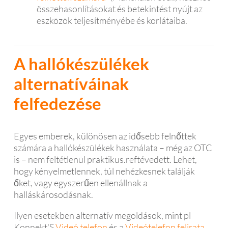
összehasonlításokat és betekintést nyújt az
eszközök teljesítményébe és korlátaiba.
A hallókészülékek
alternatíváinak
felfedezése
Egyes emberek, különösen az idősebb felnőttek
számára a hallókészülékek használata – még az OTC
is – nem feltétlenül praktikus.reftévedett. Lehet,
hogy kényelmetlennek, túl nehézkesnek találják
őket, vagy egyszerűen ellenállnak a
halláskárosodásnak.
Ilyen esetekben alternatív megoldások, mint pl
Konnekt'S
Videó telefon
és a
Videótelefon felirata