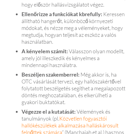
hogy először hallásvizsgálatot végez.
Ellenőrizze a funkciókat kbrefully:
Keressen
állítható hangerőt, különböző környezeti
módokat, és nézze meg a véleményeket, hogy
megtudja, hogyan teljesít az eszköz a valós
használatban.
A kényelem számít:
Válasszon olyan modellt,
amely jól illeszkedik és kényelmes a
mindennapi használatra.
Beszéljen szakemberrel:
Még akkor is, ha
OTC vásárlását tervezi, egy hallószakértővel
folytatott beszélgetés segíthet a megalapozott
döntés meghozatalában, és elkerülheti a
gyakori buktatókat.
Végezze el a kutatását:
Vélemények és
tanulmányok (pl.
Közvetlen fogyasztói
hallókészülékek alkalmazása halláskárosult
felnőttek számára
” (Manchaiah et al.) hasznos