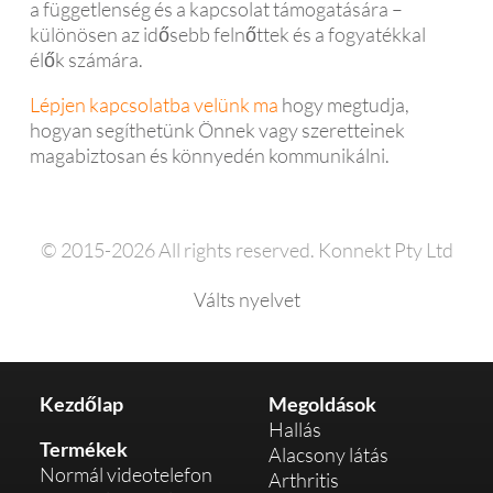
a függetlenség és a kapcsolat támogatására –
különösen az idősebb felnőttek és a fogyatékkal
élők számára.
Lépjen kapcsolatba velünk ma
hogy megtudja,
hogyan segíthetünk Önnek vagy szeretteinek
magabiztosan és könnyedén kommunikálni.
© 2015-2026 All rights reserved. Konnekt Pty Ltd
Válts nyelvet
Kezdőlap
Megoldások
Hallás
Termékek
Alacsony látás
Normál videotelefon
Arthritis