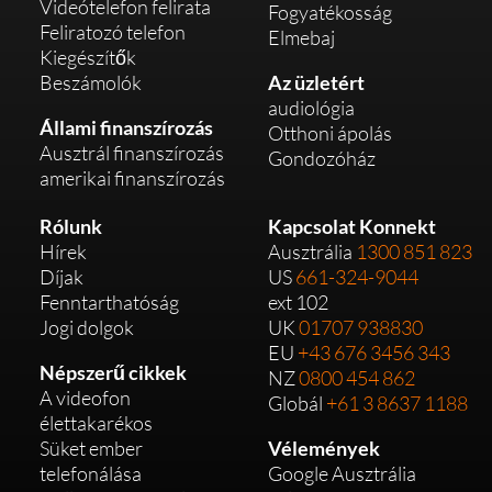
Videótelefon felirata
Fogyatékosság
Feliratozó telefon
Elmebaj
Kiegészítők
Beszámolók
Az üzletért
audiológia
Állami finanszírozás
Otthoni ápolás
Ausztrál finanszírozás
Gondozóház
amerikai finanszírozás
Rólunk
Kapcsolat Konnekt
Hírek
Ausztrália
1300 851 823
Díjak
US
661-324-9044
Fenntarthatóság
ext 102
Jogi dolgok
UK
01707 938830
EU
+43 676 3456 343
Népszerű cikkek
NZ
0800 454 862
A videofon
Globál
+61 3 8637 1188
élettakarékos
Süket ember
Vélemények
telefonálása
Google Ausztrália