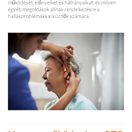
működését, előnyeiket és hátrányaikat, és milyen
egyéb megoldások állnak rendelkezésre a
hallásproblémákkal küzdők számára.