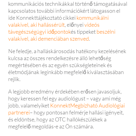
kommunikációs technikákkal történő támogatásával
kapcsolatos további információkért látogasson el
ide Konnekttájékoztató cikkei
kommunikálni
valakivel, aki hallássérült
, előnyei
videós
távegészségügyi időpontok
és tippeket
beszélni
valakivel, aki demenciában szenved
.
Ne feledje, a halláskárosodás hatékony kezelésének
kulcsa az összes rendelkezésre álló lehetőség
megértésében és az egyén szükségleteinek és
életmódjának leginkább megfelelő kiválasztásában
rejlik.
A legjobb eredmény érdekében erősen javasoljuk,
hogy keressen fel egy audiológust – vagy ami még
jobb, valamelyiket
KonnektMegbízható Audiológiai
partnerei
– hogy pontosan felmérje hallási igényeit,
és eldöntse, hogy az OTC hallókészülékek a
megfelelő megoldás-e az Ön számára.