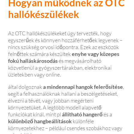
Hogyan működnek az OTC
hallókészülékek
Az OTC hallókészülékeket úgy tervezték, hogy
egyszerűek és könnyen hozzáférhetőek legyenek –
nincs szükség orvosi időpontra. Ezek az eszközök
felnőttek számára készültek
enyhe vagy közepes
fokú halláskárosodás
és megvásárolható
közvetlenül a gyógyszertárakban, elektronikai
üzletekben vagy online.
által dolgoznak
a mindennapi hangok felerősítése
,
segít a felhasználóknak hallani a beszélgetéseket,
élvezni a tévét, vagy jobban megérteni
környezetüket. A legtöbb modell alapvető
funkciókat kínál, mint pl
állítható hangerő
és a
különböző hangbeállítások
különféle
környezetekhez – például csendes szobákhoz vagy