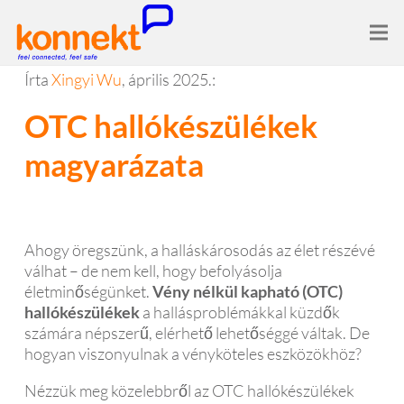
Írta
Xingyi Wu
, április 2025.:
OTC hallókészülékek
magyarázata
Ahogy öregszünk, a halláskárosodás az élet részévé
válhat – de nem kell, hogy befolyásolja
életminőségünket.
Vény nélkül kapható (OTC)
hallókészülékek
a hallásproblémákkal küzdők
számára népszerű, elérhető lehetőséggé váltak. De
hogyan viszonyulnak a vényköteles eszközökhöz?
Nézzük meg közelebbről az OTC hallókészülékek