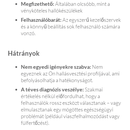
Megfizethető:
Általában olcsóbb, mint a
vényköteles hallókészülékek
Felhasználóbarát:
Az egyszerű kezelőszervek
és a könnyű beállítás sok felhasználó számára
vonzó.
Hátrányok
Nem egyedi igényekre szabva:
Nem
egyeznek az Ön hallásvesztési profiljával, ami
befolyásolhatja a hatékonyságot.
A téves diagnózis veszélye:
Szakmai
értékelés nélkül előfordulhat, hogy a
felhasználók rossz eszközt választanak – vagy
elmulasztanak egy mögöttes egészségügyi
problémát (például viaszfelhalmozódást vagy
fülfertőzést).