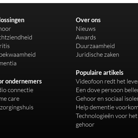
ossingen
Over ons
hoor
Nieuws
chtziendheid
Awards
ritis
Duurzaamheid
bekwaamheid
Juridische zaken
mentia
Populaire artikels
or ondernemers
Videofoon redt het lev
io connectie
Een dove persoon belle
me care
Gehoor en sociaal isol
zorgingshuis
Help dementie voorko
Technologieën voor het
gehoor