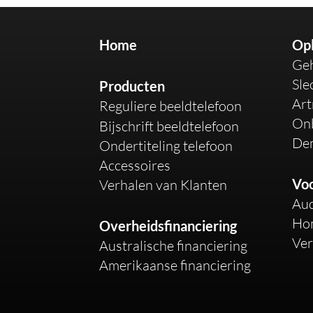
Home
Opl
Ge
Sle
Producten
Art
Reguliere beeldtelefoon
On
Bijschrift beeldtelefoon
De
Ondertiteling telefoon
Accessoires
Vo
Verhalen van Klanten
Aud
Ho
Overheidsfinanciering
Ver
Australische financiering
Amerikaanse financiering