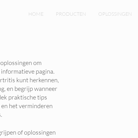
HOME
PRODUCTEN
OPLOSSINGEN
n oplossingen om
 informatieve pagina.
tritis kunt herkennen,
ing, en begrijp wanneer
ek praktische tips
 en het verminderen
.
grijpen of oplossingen