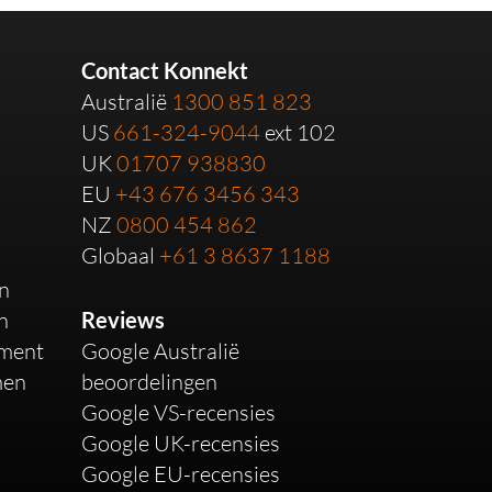
Contact Konnekt
Australië
1300 851 823
US
661-324-9044
ext 102
UK
01707 938830
EU
+43 676 3456 343
NZ
0800 454 862
Globaal
+61 3 8637 1188
en
n
Reviews
ement
Google Australië
men
beoordelingen
Google VS-recensies
Google UK-recensies
Google EU-recensies