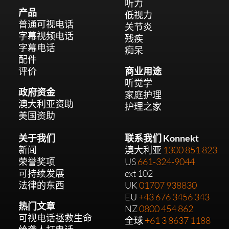
听力
产品
低视力
普通可视电话
关节炎
字幕视频电话
残疾
字幕电话
痴呆
配件
评价
商业用途
听觉学
政府资金
家庭护理
澳大利亚资助
护理之家
美国资助
关于我们
联系我们 Konnekt
新闻
澳大利亚
1300 851 823
荣誉奖项
US
661-324-9044
可持续发展
ext 102
法律的东西
UK
01707 938830
EU
+43 676 3456 343
热门文章
NZ
0800 454 862
可视电话拯救生命
全球
+61 3 8637 1188