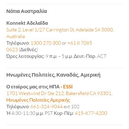
Νότια Αυστραλία
Konnekt Αδελαΐδα
Suite 2, Level 1/27 Carrington St, Adelaide SA 5000,
Australia
Τηλέφωνο:
1300 270 300
or
+61 8 7085
0623
(Διεθνές)
Ώρες λειτουργίας: 9 π.μ. – 5 μ.μ. Δευτ.-Παρ. ACT
Ηνωμένες Πολιτείες, Καναδάς, Αμερική
Ο εταίρος μας στις ΗΠΑ -
ESSI
1701 Westwind Dr Ste 212, Bakersfield CA 93301,
Ηνωμένες Πολιτείες Αμερικής
Τηλέφωνο:
661-324-9044
ext 102
Ή 4:30-11:30 μ.μ. PST Κυρ-Πέμ:
415-877-4200