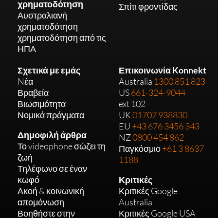
χρηματοδότηση
Σπίτι φροντίδας
Αυστραλιανή
χρηματοδότηση
χρηματοδότηση από τις
ΗΠΑ
Σχετικά με εμάς
Επικοινωνία Konnekt
Nέα
Australia
1300 851 823
Βραβεία
US
661-324-9044
Βιωσιμότητα
ext 102
Νομικά πράγματα
UK
01707 938830
EU
+43 676 3456 343
Δημοφιλή άρθρα
NZ
0800 454 862
Το videophone σώζει τη
Παγκόσμιο
+61 3 8637
ζωή
1188
Τηλέφωνο σε έναν
κωφό
Κριτικές
Ακοή & κοινωνική
Κριτικές Google
απομόνωση
Australia
Βοηθήστε στην
Κριτικές Google USA