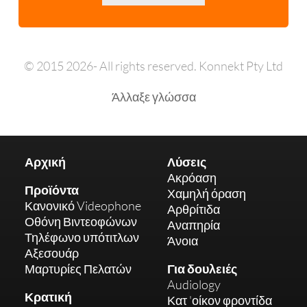
© 2015 2026- All rights reserved. Konnekt Pty Ltd
Άλλαξε γλώσσα
Αρχική
Λύσεις
Ακρόαση
Προϊόντα
Χαμηλή όραση
Κανονικό Videophone
Αρθρίτιδα
Οθόνη Βιντεοφώνων
Αναπηρία
Τηλέφωνο υπότιτλων
Άνοια
Αξεσουάρ
Μαρτυρίες Πελατών
Για δουλειές
Audiology
Κρατική
Κατ 'οίκον φροντίδα