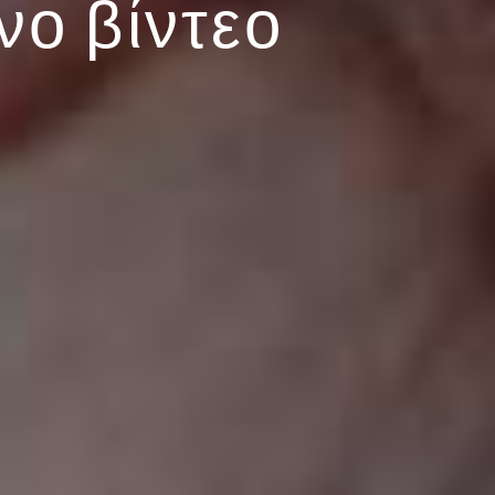
νο βίντεο