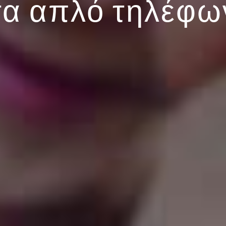
α απλό τηλέφω