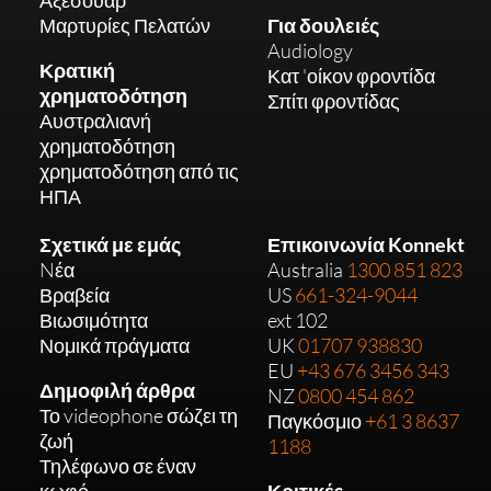
Μαρτυρίες Πελατών
Για δουλειές
Audiology
Κρατική
Κατ 'οίκον φροντίδα
χρηματοδότηση
Σπίτι φροντίδας
Αυστραλιανή
χρηματοδότηση
χρηματοδότηση από τις
ΗΠΑ
Σχετικά με εμάς
Επικοινωνία Konnekt
Nέα
Australia
1300 851 823
Βραβεία
US
661-324-9044
Βιωσιμότητα
ext 102
Νομικά πράγματα
UK
01707 938830
EU
+43 676 3456 343
Δημοφιλή άρθρα
NZ
0800 454 862
Το videophone σώζει τη
Παγκόσμιο
+61 3 8637
ζωή
1188
Τηλέφωνο σε έναν