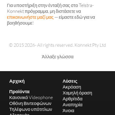
Για υποστήριξη στην ένταξή σας στο Telstra-
Konnekt πρόγραμμα, μη διστάσετε να
επικοινωνήστε μαζί μας
— είμαστε εδώ για να
βοηθήσουμε!
© 2015 2026- All rights reserved. Konnekt Pty Ltd
Άλλαξε γλώσσα
Αρχική
Λύσεις
Ακρόαση
Προϊόντα
Χαμηλή όραση
Κανονικό Videophone
Αρθρίτιδα
Οθόνη Βιντεοφώνων
Αναπηρία
Τηλέφωνο υπότιτλων
Άνοια
Αξεσουάρ