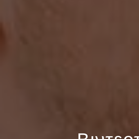
Βιντεο