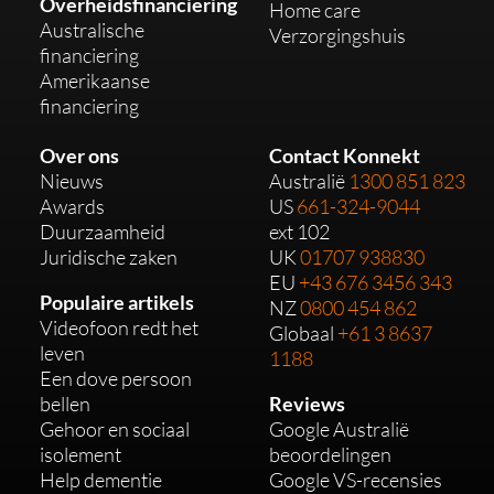
Overheidsfinanciering
Home care
Australische
Verzorgingshuis
financiering
Amerikaanse
financiering
Over ons
Contact Konnekt
Nieuws
Australië
1300 851 823
Awards
US
661-324-9044
Duurzaamheid
ext 102
Juridische zaken
UK
01707 938830
EU
+43 676 3456 343
Populaire artikels
NZ
0800 454 862
Videofoon redt het
Globaal
+61 3 8637
leven
1188
Een dove persoon
bellen
Reviews
Gehoor en sociaal
Google Australië
isolement
beoordelingen
Help dementie
Google VS-recensies