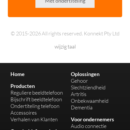
Met ondertiteling
veel 
ze de 
eerde
gespr
r een 
ekke
moet
n kan 
en 
© 2015-2026 All rights reserved. Konnekt Pty Ltd
lezen
kope
.
n.
wijzig taal
Home
Oplossingen
Gehoor
Producten
Slechtziendheid
Reguliere beeldtelefoon
Artritis
Bijschrift beeldtelefoon
Onbekwaamheid
Ondertiteling telefoon
Dementia
Accessoires
Verhalen van Klanten
Voor ondernemers
Audio connectie