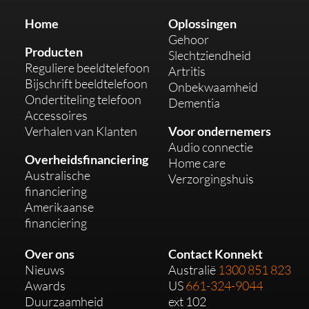
Home
Oplossingen
Gehoor
Producten
Slechtziendheid
Reguliere beeldtelefoon
Artritis
Bijschrift beeldtelefoon
Onbekwaamheid
Ondertiteling telefoon
Dementia
Accessoires
Verhalen van Klanten
Voor ondernemers
Audio connectie
Overheidsfinanciering
Home care
Australische
Verzorgingshuis
financiering
Amerikaanse
financiering
Over ons
Contact Konnekt
Nieuws
Australië
1300 851 823
Awards
US
661-324-9044
Duurzaamheid
ext 102