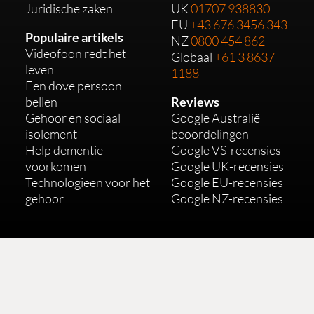
Juridische zaken
UK
01707 938830
EU
+43 676 3456 343
Populaire artikels
NZ
0800 454 862
Videofoon redt het
Globaal
+61 3 8637
leven
1188
Een dove persoon
bellen
Reviews
Gehoor en sociaal
Google Australië
isolement
beoordelingen
Help dementie
Google VS-recensies
voorkomen
Google UK-recensies
Technologieën voor het
Google EU-recensies
gehoor
Google NZ-recensies