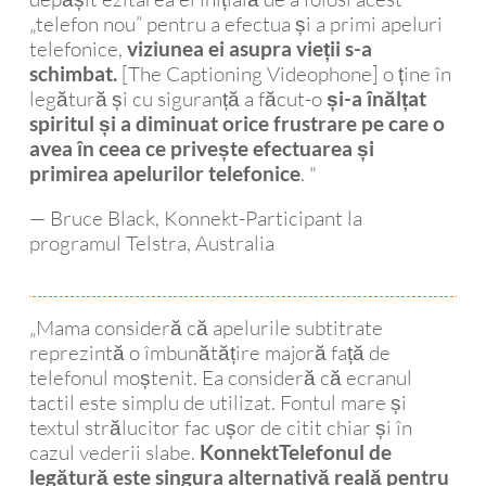
mult 
„telefon nou” pentru a efectua și a primi apeluri
timp 
telefonice,
viziunea ei asupra vieții s-a
în 
[The Captioning Videophone] o ține în
schimbat.
urmă
legătură și cu siguranță a făcut-o
și-a înălțat
.
spiritul și a diminuat orice frustrare pe care o
avea în ceea ce privește efectuarea și
. "
primirea apelurilor telefonice
— Bruce Black, Konnekt-Participant la
programul Telstra, Australia
„Mama consideră că apelurile subtitrate
reprezintă o îmbunătățire majoră față de
telefonul moștenit. Ea consideră că ecranul
tactil este simplu de utilizat. Fontul mare și
textul strălucitor fac ușor de citit chiar și în
cazul vederii slabe.
KonnektTelefonul de
legătură este singura alternativă reală pentru