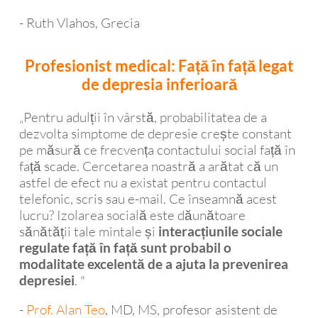
- Ruth Vlahos, Grecia
Profesionist medical: Față în față legat
de depresia inferioară
„Pentru adulții în vârstă, probabilitatea de a
dezvolta simptome de depresie crește constant
pe măsură ce frecvența contactului social față în
față scade. Cercetarea noastră a arătat că un
astfel de efect nu a existat pentru contactul
telefonic, scris sau e-mail. Ce înseamnă acest
lucru? Izolarea socială este dăunătoare
sănătății tale mintale și
interacțiunile sociale
regulate față în față sunt probabil o
modalitate excelentă de a ajuta la prevenirea
. "
depresiei
-
Prof. Alan Teo
, MD, MS, profesor asistent de