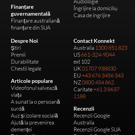
Audiologie
Finanțare
Îngrijire la domiciliu
guvernamentală
Casa de ingrijire
Finanțare australiană
finanțare din SUA
Despre Noi
Contact Konnekt
Ştiri
Australia
1300 851 823
Premii
US
661-324-9044
Durabilitate
ext 102
Chestii legale
UK
01707 938830
EU
+43 676 3456 343
Articole populare
NZ
0800 454 862
Videofonul salvează
Caritate
+61 3 8637
viața
1188
A sunat la o persoană
surdă
Recenzii
Auz și izolare socială
Recenzii Google
Ajută la prevenirea
Australia
demenței
Recenzii Google SUA