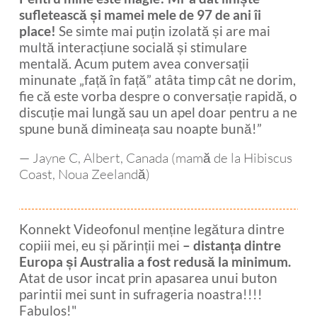
sufletească și mamei mele de 97 de ani îi
place!
Se simte mai puțin izolată și are mai
multă interacțiune socială și stimulare
mentală. Acum putem avea conversații
minunate „față în față” atâta timp cât ne dorim,
fie că este vorba despre o conversație rapidă, o
discuție mai lungă sau un apel doar pentru a ne
spune bună dimineața sau noapte bună!”
— Jayne C, Albert, Canada (mamă de la Hibiscus
Coast, Noua Zeelandă)
Konnekt Videofonul menține legătura dintre
copiii mei, eu și părinții mei
– distanța dintre
Europa și Australia a fost redusă la minimum.
Atat de usor incat prin apasarea unui buton
parintii mei sunt in sufrageria noastra!!!!
Fabulos!"