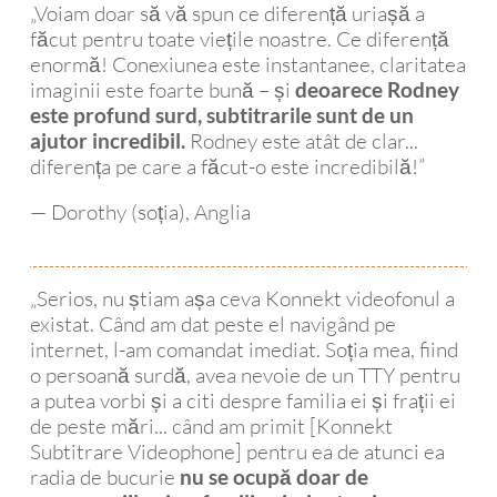
a se 
cli
„Voiam doar să vă spun ce diferență uriașă a
ate 
teme
i es
făcut pentru toate viețile noastre. Ce diferență
auditi
a de 
exc
enormă! Conexiunea este instantanee, claritatea
ve. 
noile 
ent.
imaginii este foarte bună – și
deoarece Rodney
Difer
tehn
Nu 
este profund surd, subtitrarile sunt de un
ența 
ologii
doa
Rodney este atât de clar...
ajutor incredibil.
acu
, m-a 
în 
diferența pe care a făcut-o este incredibilă!”
m, 
convi
tim
când 
— Dorothy (soția), Anglia
ns și 
ul 
vorb
în 
ach
esc 
cele 
iției 
cu el 
din 
și 
„Serios, nu știam așa ceva Konnekt videofonul a
la 
existat. Când am dat peste el navigând pe
urmă 
livr
aces
internet, l-am comandat imediat. Soția mea, fiind
a 
i, ci 
t 
o persoană surdă, avea nevoie de un TTY pentru
fost 
și 
telefo
a putea vorbi și a citi despre familia ei și frații ei
de 
pen
n, 
de peste mări... când am primit [Konnekt
acor
u 
este 
Subtitrare Videophone] pentru ea de atunci ea
d să-
spri
absol
radia de bucurie
nu se ocupă doar de
l 
nul 
ut 