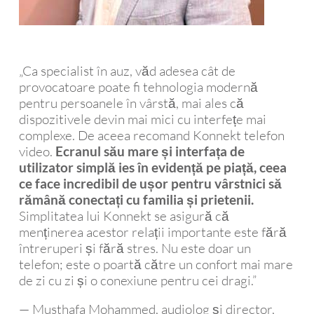
„Ca specialist în auz, văd adesea cât de
provocatoare poate fi tehnologia modernă
pentru persoanele în vârstă, mai ales că
dispozitivele devin mai mici cu interfețe mai
complexe. De aceea recomand Konnekt telefon
video.
Ecranul său mare și interfața de
utilizator simplă ies în evidență pe piață, ceea
ce face incredibil de ușor pentru vârstnici să
rămână conectați cu familia și prietenii.
Simplitatea lui Konnekt se asigură că
menținerea acestor relații importante este fără
întreruperi și fără stres. Nu este doar un
telefon; este o poartă către un confort mai mare
de zi cu zi și o conexiune pentru cei dragi.”
— Musthafa Mohammed, audiolog și director,