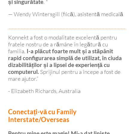
. "
și singurătate
— Wendy Wintersgill (fiică), asistentă medicală
Konnekt a fost o modalitate excelentă pentru
fratele nostru de a rămâne în legătură cu
familia.
I-a plăcut foarte mult și a stăpânit
rapid configurarea simplă de utilizat, în ciuda
dizabilităților și a lipsei de experiență cu
Sprijinul pentru a începe a fost de
computerul.
mare ajutor.”
- Elizabeth Richards, Australia
Conectați-vă cu Family
Interstate/Overseas
Pentru mine este magie! Mi-a dat liniște