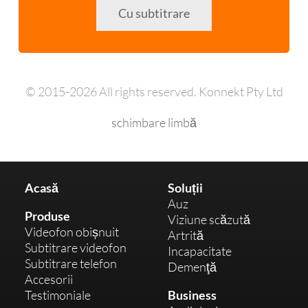
Cu subtitrare
© 2015-2026 All rights reserved. Konnekt Pty Ltd
schimbare limbă
Acasă
Soluții
Auz
Produse
Viziune scăzută
Videofon obișnuit
Artrită
Subtitrare videofon
Incapacitate
Subtitrare telefon
Demenţă
Accesorii
Testimoniale
Business