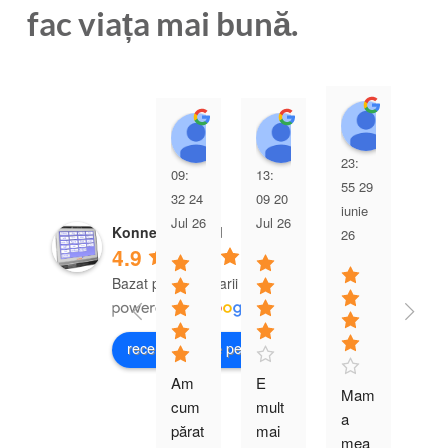
fac viața mai bună.
Jo Fis
Mark Dean
Susan Teal
23:
03:
09:
13:
55 29
00 
32 24
09 20
iunie
iuni
Jul 26
Jul 26
Konnekt Pty Ltd
26
26
4.9
Bazat pe comentarii 163
recenzează-ne pe
Am 
E 
Mam
Ac
cum
mult 
a 
t 
părat 
mai 
mea 
tel