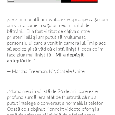
ersaț
conv
el. Î
ia pe 
ersaț
rec
ecra
ia.
ma
„Ce zi minunată am avut... este aproape ca și cum
n cu 
d c
am vizita camera soțului meu în azilul de
funcți
căl
bătrâni... El a fost vizitat de câțiva dintre
a de 
ră 
prietenii săi și am putut să mulțumesc
conv
personalului care a venit în camera lui. Îmi place
ersie 
să apelez și să văd că el stă liniștit, ceea ce îmi
a 
face ziua mai liniștită...
Mi-a depășit
vorbi
. "
așteptările
rii în 
text. 
— Martha Freeman, NY, Statele Unite
Ar fi 
trebu
it să-
„Mama mea în vârstă de 96 de ani, care este
mi 
profund surdă, era atât de frustrată că nu a
iau 
putut înțelege o conversație normală la telefon...
unul 
Odată ce a obținut Konnekt videotelefon și a
cu 
depășit ezitarea ei inițială de a folosi acest