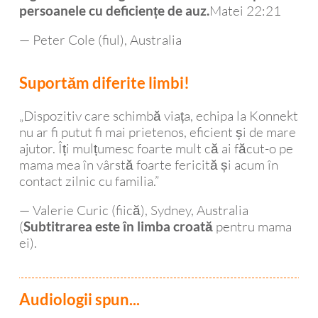
Matei 22:21
persoanele cu deficiențe de auz.
— Peter Cole (fiul), Australia
Suportăm diferite limbi!
„Dispozitiv care schimbă viața, echipa la Konnekt
nu ar fi putut fi mai prietenos, eficient și de mare
ajutor. Îți mulțumesc foarte mult că ai făcut-o pe
mama mea în vârstă foarte fericită și acum în
contact zilnic cu familia.”
— Valerie Curic (fiică), Sydney, Australia
(
pentru mama
Subtitrarea este în limba croată
ei).
Audiologii spun...