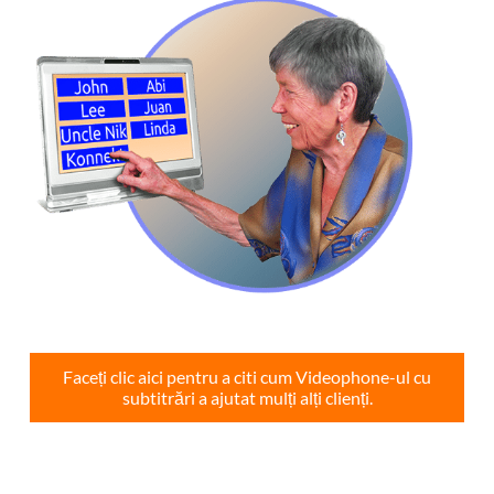
Faceți clic aici pentru a citi cum Videophone-ul cu
subtitrări a ajutat mulți alți clienți.