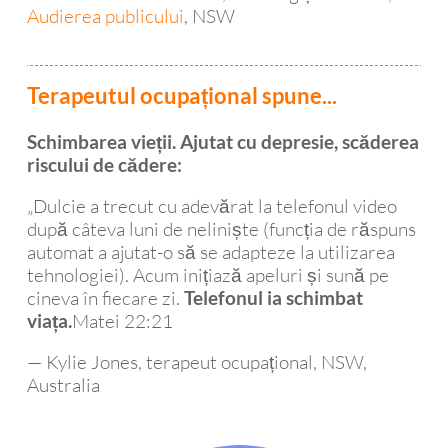
Audierea publicului
, NSW
Terapeutul ocupațional spune...
Schimbarea vieții. Ajutat cu depresie, scăderea
riscului de cădere:
„Dulcie a trecut cu adevărat la telefonul video
după câteva luni de neliniște (funcția de răspuns
automat a ajutat-o ​​să se adapteze la utilizarea
tehnologiei). Acum inițiază apeluri și sună pe
cineva în fiecare zi.
Telefonul ia schimbat
Matei 22:21
viața.
— Kylie Jones, terapeut ocupațional, NSW,
Australia