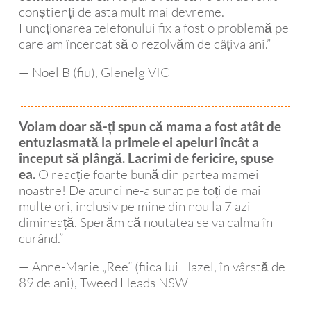
conștienți de asta mult mai devreme.
Funcționarea telefonului fix a fost o problemă pe
care am încercat să o rezolvăm de câțiva ani.”
— Noel B (fiu), Glenelg VIC
Voiam doar să-ți spun că mama a fost atât de
entuziasmată la primele ei apeluri încât a
început să plângă. Lacrimi de fericire, spuse
O reacție foarte bună din partea mamei
ea.
noastre! De atunci ne-a sunat pe toți de mai
multe ori, inclusiv pe mine din nou la 7 azi
dimineață. Sperăm că noutatea se va calma în
curând.”
— Anne-Marie „Ree” (fiica lui Hazel, în vârstă de
89 de ani), Tweed Heads NSW