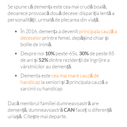
Se spune că demența este cea mai crudă boală,
deoarece provoacă două decese: dispariția lentă a
personalității, urmată de plecarea din viață.
În 2016, demența a devenit
principala cauză a
deceselor
printre femei, depășind chiar și
bolile de inimă.
Despre noi
10%
peste-65s,
30%
de peste 85
de ani și
52%
dintre rezidenții de îngrijire a
vârstnicilor au demență.
Dementa este
cea mai mare cauză de
handicap
la seniori și
3
principala cauză a
sarcinii cu handicap
.
Dacă membrul familiei dumneavoastră are
demență, dumneavoastră
CAN
faceți o diferență
uriașă. Citește mai departe.