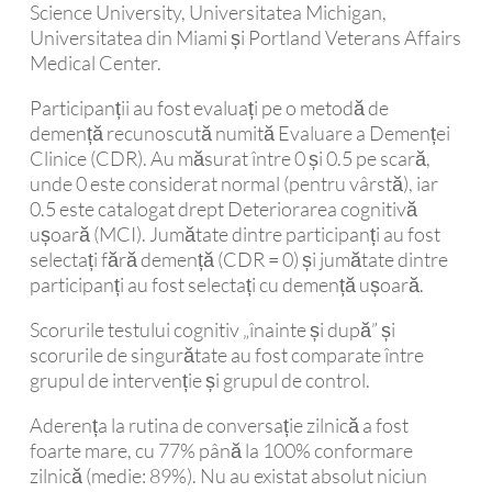
Science University, Universitatea Michigan,
Universitatea din Miami și Portland Veterans Affairs
Medical Center.
Participanții au fost evaluați pe o metodă de
demență recunoscută numită Evaluare a Demenței
Clinice (CDR). Au măsurat între 0 și 0.5 pe scară,
unde 0 este considerat normal (pentru vârstă), iar
0.5 este catalogat drept Deteriorarea cognitivă
ușoară (MCI). Jumătate dintre participanți au fost
selectați fără demență (CDR = 0) și jumătate dintre
participanți au fost selectați cu demență ușoară.
Scorurile testului cognitiv „înainte și după” și
scorurile de singurătate au fost comparate între
grupul de intervenție și grupul de control.
Aderența la rutina de conversație zilnică a fost
foarte mare, cu 77% până la 100% conformare
zilnică (medie: 89%). Nu au existat absolut niciun