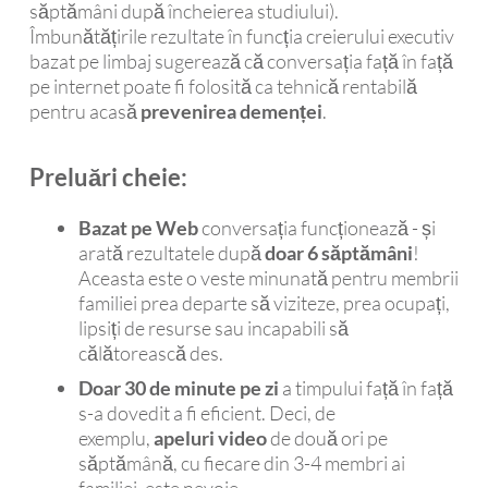
săptămâni după încheierea studiului).
Îmbunătățirile rezultate în funcția creierului executiv
bazat pe limbaj sugerează că conversația față în față
pe internet poate fi folosită ca tehnică rentabilă
pentru acasă
prevenirea demenței
.
Preluări cheie:
Bazat pe Web
conversația funcționează - și
arată rezultatele după
doar 6 săptămâni
!
Aceasta este o veste minunată pentru membrii
familiei prea departe să viziteze, prea ocupați,
lipsiți de resurse sau incapabili să
călătorească des.
Doar 30 de minute pe zi
a timpului față în față
s-a dovedit a fi eficient. Deci, de
exemplu,
apeluri video
de două ori pe
săptămână, cu fiecare din 3-4 membri ai