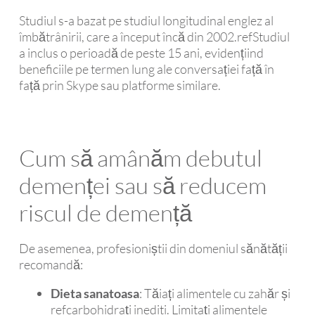
Studiul s-a bazat pe studiul longitudinal englez al
îmbătrânirii, care a început încă din 2002.refStudiul
a inclus o perioadă de peste 15 ani, evidențiind
beneficiile pe termen lung ale conversației față în
față prin Skype sau platforme similare.
Cum să amânăm debutul
demenței sau să reducem
riscul de demență
De asemenea, profesioniștii din domeniul sănătății
recomandă:
Dieta sanatoasa
: Tăiați alimentele cu zahăr și
refcarbohidrați inediti. Limitați alimentele