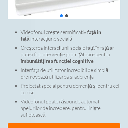
Videofonul crește semnificativ
față în
față
interacțiune socială
Creșterea interacțiunii sociale față în față ar
putea fi o intervenție promițătoare pentru
îmbunătățirea funcției cognitive
Interfața de utilizator incredibil de simplă
promovează utilizarea și aderența
Proiectat special pentru demență și pentru cei
cu risc
Videofonul poate răspunde automat
apelurilor de încredere, pentru liniște
sufletească