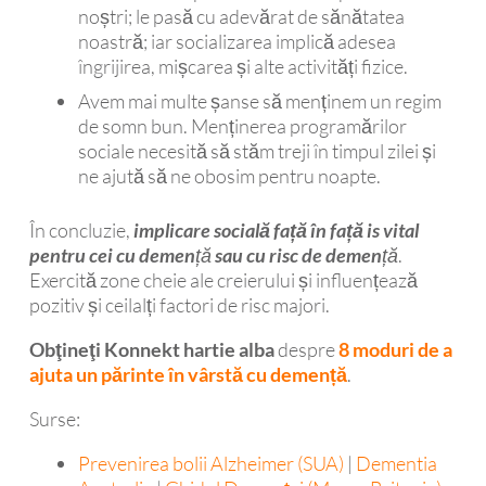
noștri; le pasă cu adevărat de sănătatea
noastră; iar socializarea implică adesea
îngrijirea, mișcarea și alte activități fizice.
Avem mai multe șanse să menținem un regim
de somn bun. Menținerea programărilor
sociale necesită să stăm treji în timpul zilei și
ne ajută să ne obosim pentru noapte.
În concluzie,
implicare socială față în față
is
vital
pentru cei cu demență sau cu risc de demență
.
Exercită zone cheie ale creierului și influențează
pozitiv și ceilalți factori de risc majori.
Obţineţi Konnekt hartie alba
despre
8 moduri de a
ajuta un părinte în vârstă cu demență
.
Surse:
Prevenirea bolii Alzheimer (SUA)
|
Dementia