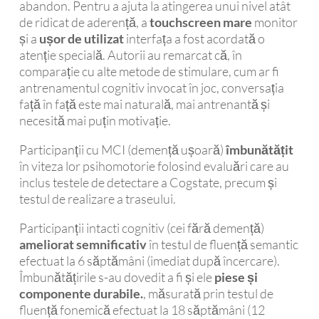
abandon. Pentru a ajuta la atingerea unui nivel atât
de ridicat de aderență, a
touchscreen mare
monitor
și a
ușor de utilizat
interfața a fost acordată o
atenție specială. Autorii au remarcat că, în
comparație cu alte metode de stimulare, cum ar fi
antrenamentul cognitiv invocat în joc, conversația
față în față este mai naturală, mai antrenantă și
necesită mai puțin motivație.
Participanții cu MCI (demență ușoară)
îmbunătățit
în viteza lor psihomotorie folosind evaluări care au
inclus testele de detectare a Cogstate, precum și
testul de realizare a traseului.
Participanții intacti cognitiv (cei fără demență)
ameliorat semnificativ
în testul de fluență semantic
efectuat la 6 săptămâni (imediat după încercare).
Îmbunătățirile s-au dovedit a fi și ele
piese și
componente durabile.
, măsurată prin testul de
fluență fonemică efectuat la 18 săptămâni (12