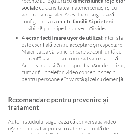
recente au legătură cu
dimensiunea rețelelor
sociale
cu densitatea materiei cenușii și cu
volumul amigdalei. Acest lucru sugerează
configurarea ca
multe familii și prieteni
posibil să participe la conversații video.
A
ecran tactil mare
ușor de utilizat
interfața
este esențială pentru acceptare și respectare.
Majoritatea vârstnicilor care se confruntă cu
demență s-ar lupta cu un iPad sau o tabletă.
Acestea necesită un dispozitiv ușor de utilizat,
cum ar fi un telefon video conceput special
pentru persoanele în vârstă și cei cu demență.
Recomandare pentru prevenire și
tratament
Autorii studiului sugerează că conversația video
ușor de utilizat ar putea fi o abordare utilă de