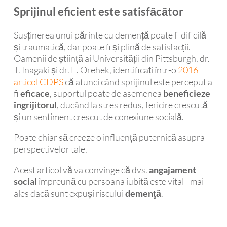
Sprijinul eficient este satisfăcător
Susținerea unui părinte cu demență poate fi dificilă
și traumatică, dar poate fi și plină de satisfacții.
Oamenii de știință ai Universității din Pittsburgh, dr.
T. Inagaki și dr. E. Orehek, identificați într-o
2016
articol CDPS
că atunci când sprijinul este perceput a
fi
eficace
, suportul poate de asemenea
beneficieze
îngrijitorul
, ducând la stres redus, fericire crescută
și un sentiment crescut de conexiune socială.
Poate chiar să creeze o influență puternică asupra
perspectivelor tale.
Acest articol vă va convinge că dvs.
angajament
social
împreună cu persoana iubită este vital - mai
ales dacă sunt expuși riscului
demenţă
.