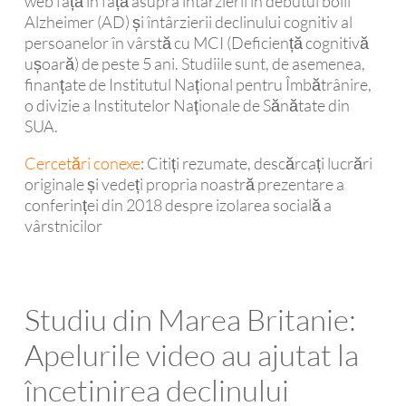
web față în față asupra întârzierii în debutul bolii
Alzheimer (AD) și întârzierii declinului cognitiv al
persoanelor în vârstă cu MCI (Deficiență cognitivă
ușoară) de peste 5 ani. Studiile sunt, de asemenea,
finanțate de Institutul Național pentru Îmbătrânire,
o divizie a Institutelor Naționale de Sănătate din
SUA.
Cercetări conexe
: Citiți rezumate, descărcați lucrări
originale și vedeți propria noastră prezentare a
conferinței din 2018 despre izolarea socială a
vârstnicilor
Studiu din Marea Britanie:
Apelurile video au ajutat la
încetinirea declinului