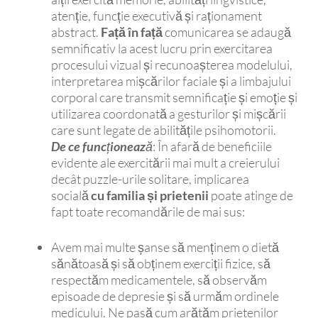
atenție, funcție executivă și raționament
abstract.
Față în față
comunicarea se adaugă
semnificativ la acest lucru prin exercitarea
procesului vizual și recunoașterea modelului,
interpretarea mișcărilor faciale și a limbajului
corporal care transmit semnificație și emoție și
utilizarea coordonată a gesturilor și mișcării
care sunt legate de abilitățile psihomotorii.
De ce funcționează
: În afară de beneficiile
evidente ale exercitării mai mult a creierului
decât puzzle-urile solitare, implicarea
socială
cu familia și prietenii
poate atinge de
fapt toate recomandările de mai sus:
Avem mai multe șanse să menținem o dietă
sănătoasă și să obținem exerciții fizice, să
respectăm medicamentele, să observăm
episoade de depresie și să urmăm ordinele
medicului. Ne pasă cum arătăm prietenilor