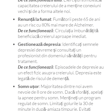
capacitatea creierului de a menține conexiuni
vechi și de a forma altele noi.
Renunță la fumat
: Fumătorii peste 65 de ani
au un risc cu 80% mai mare de Alzheimer.
De ce funcționează
: Circulația îmbunătățită
beneficiază creierul aproape imediat.
Gestionează depresia
: Identificați semnele
depresiei devreme și consultați un
profesionist din domeniul sănătății pentru
tratament.
De ce funcționează
: Episoadele de depresie au
un efect fizic asupra creierului. Depresia este
legată de riscul de demență.
Somn ușor
: Majoritatea dintre noi avem
nevoie de 8 ore de somn. Dacă sforăiți, apelați
la apnee pentru somn. Mențineți un program
regulat de somn. Limitați golurile la 30 de
minute în după-amiaza timpurie. Evitați