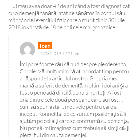
Fiul meu avea doar 42 de ani când a fost diagnosticat
cu o demență tânără, atât de sănătos în corpul său,
mâncând și exercițiul fizic care a murit zilnic 30 iulie
2018 în vârstă de 48 de boli cele mai groaznice
Ioan
21/05/2019 12:21 am
Îmi pare foarte rău să aud despre pierderea ta,
Carole. Vă mulțumim că ați acordat timp pentru
a răspunde la articolul nostru. Propria mea
mamă a suferit de demență în ultimii doi ani și a
fost o perioadă dificilă pentru noi toți. A fost
una dintre cele două persoane care au fost ...
cum să spun asta ... motivele pentru care a
început Konnektși de ce suntem pasionați să îi
ajutăm pe ceilalți care se confruntă cu demența.
Nu pot să-mi imaginez cum trebuie să simți că-ți
pierzi fiul din cauza demenței.