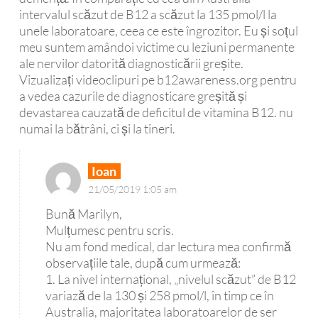
intervalul scăzut de B12 a scăzut la 135 pmol/l la
unele laboratoare, ceea ce este îngrozitor. Eu și soțul
meu suntem amândoi victime cu leziuni permanente
ale nervilor datorită diagnosticării greșite.
Vizualizați videoclipuri pe b12awareness.org pentru
a vedea cazurile de diagnosticare greșită și
devastarea cauzată de deficitul de vitamina B12. nu
numai la bătrâni, ci și la tineri.
Ioan
21/05/2019 1:05 am
Bună Marilyn,
Mulțumesc pentru scris.
Nu am fond medical, dar lectura mea confirmă
observațiile tale, după cum urmează:
1. La nivel internațional, „nivelul scăzut” de B12
variază de la 130 și 258 pmol/l, în timp ce în
Australia, majoritatea laboratoarelor de ser