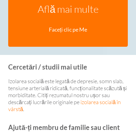
Află mai multe
Faceți clic pe Me
Cercetări / studii mai utile
Izolarea socială este legată de depresie, somn slab,
tensiune arterială ridicată, funcționalitate scăzută și
morbiditate. Citiți rezumatul nostru ușor sau
descărcați lucrările originale pe
izolarea socială în
vârstă
.
Ajută-ți membru de familie sau client