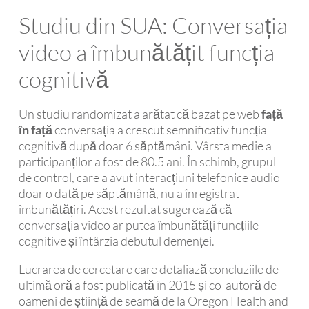
Studiu din SUA: Conversația
video a îmbunătățit funcția
cognitivă
Un studiu randomizat a arătat că bazat pe web
față
în față
conversația a crescut semnificativ funcția
cognitivă după doar 6 săptămâni. Vârsta medie a
participanților a fost de 80.5 ani. În schimb, grupul
de control, care a avut interacțiuni telefonice audio
doar o dată pe săptămână, nu a înregistrat
îmbunătățiri. Acest rezultat sugerează că
conversația video ar putea îmbunătăți funcțiile
cognitive și întârzia debutul demenței.
Lucrarea de cercetare care detaliază concluziile de
ultimă oră a fost publicată în 2015 și co-autoră de
oameni de știință de seamă de la Oregon Health and