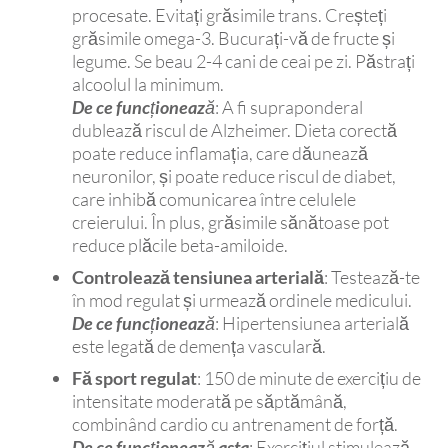
procesate. Evitați grăsimile trans. Creșteți
grăsimile omega-3. Bucurați-vă de fructe și
legume. Se beau 2-4 cani de ceai pe zi. Păstrați
alcoolul la minimum.
De ce funcționează
: A fi supraponderal
dublează riscul de Alzheimer. Dieta corectă
poate reduce inflamația, care dăunează
neuronilor, și poate reduce riscul de diabet,
care inhibă comunicarea între celulele
creierului. În plus, grăsimile sănătoase pot
reduce plăcile beta-amiloide.
Controlează tensiunea arterială
: Testează-te
în mod regulat și urmează ordinele medicului.
De ce funcționează
: Hipertensiunea arterială
este legată de demența vasculară.
Fă sport regulat
: 150 de minute de exercițiu de
intensitate moderată pe săptămână,
combinând cardio cu antrenament de forță.
De ce funcționează asta
: Exercițiul stimulează