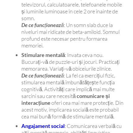
televizorul, calculatoarele, telefoanele mobile
și luminile luminoase în cele 2 ore înainte de
somn.
De ce funcționează
: Un somn slab duce la
niveluri mai ridicate de beta-amiloid. Somnul
profund este necesar pentru formarea
memoriei.
Stimulare mentală
: Invata ceva nou.
Bucurați-vă de puzzle-uri și jocuri. Practicați
memorarea. Variați-vă obiceiurile zilnice.
De ce funcționează
: La fel ca exercițiul fizic,
stimularea mentală îmbunătățește funcția
cognitivă. Activități care implică mai multe
sarcini sau care necesită
comunicare și
interacțiune
oferi cea mai mare protecție. Din
acest motiv, implicarea socială este probabil
cea mai bună formă de stimulare mentală.
Angajament social
: Comunicarea verbală cu
alții exercită memorie, abilități lingvistice,