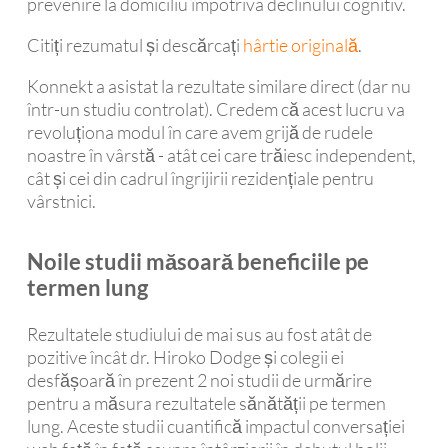
prevenire la domiciliu împotriva declinului cognitiv.
Citiți rezumatul și descărcați
hârtie originală
.
Konnekt a asistat la rezultate similare direct (dar nu
într-un studiu controlat). Credem că acest lucru va
revoluționa modul în care avem grijă de rudele
noastre în vârstă - atât cei care trăiesc independent,
cât și cei din cadrul îngrijirii rezidențiale pentru
vârstnici.
Noile studii măsoară beneficiile pe
termen lung
Rezultatele studiului de mai sus au fost atât de
pozitive încât dr. Hiroko Dodge și colegii ei
desfășoară în prezent 2 noi studii de urmărire
pentru a măsura rezultatele sănătății pe termen
lung. Aceste studii cuantifică impactul conversației