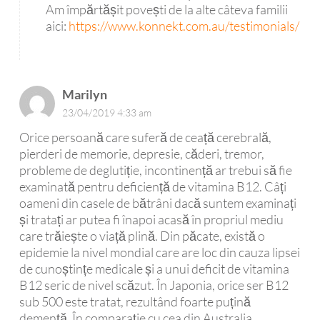
Am împărtășit povești de la alte câteva familii
aici:
https://www.konnekt.com.au/testimonials/
Marilyn
23/04/2019 4:33 am
Orice persoană care suferă de ceață cerebrală,
pierderi de memorie, depresie, căderi, tremor,
probleme de deglutiție, incontinență ar trebui să fie
examinată pentru deficiență de vitamina B12. Câți
oameni din casele de bătrâni dacă suntem examinați
și tratați ar putea fi înapoi acasă în propriul mediu
care trăiește o viață plină. Din păcate, există o
epidemie la nivel mondial care are loc din cauza lipsei
de cunoștințe medicale și a unui deficit de vitamina
B12 seric de nivel scăzut. În Japonia, orice ser B12
sub 500 este tratat, rezultând foarte puțină
demență. În comparație cu cea din Australia