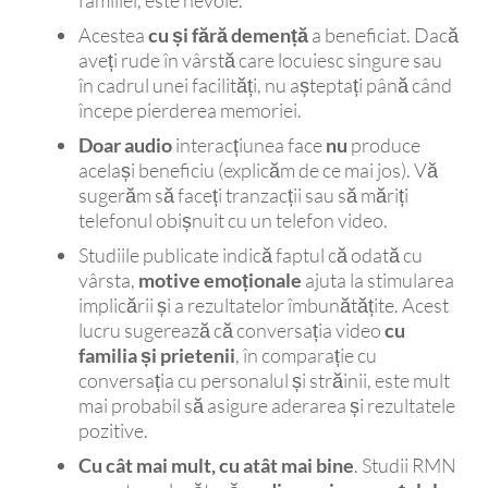
familiei, este nevoie.
Acestea
cu și fără demență
a beneficiat. Dacă
aveți rude în vârstă care locuiesc singure sau
în cadrul unei facilități, nu așteptați până când
începe pierderea memoriei.
Doar audio
interacțiunea face
nu
produce
același beneficiu (explicăm de ce mai jos). Vă
sugerăm să faceți tranzacții sau să măriți
telefonul obișnuit cu un telefon video.
Studiile publicate indică faptul că odată cu
vârsta,
motive emoționale
ajuta la stimularea
implicării și a rezultatelor îmbunătățite. Acest
lucru sugerează că conversația video
cu
familia și prietenii
, în comparație cu
conversația cu personalul și străinii, este mult
mai probabil să asigure aderarea și rezultatele
pozitive.
Cu cât mai mult, cu atât mai bine
. Studii RMN