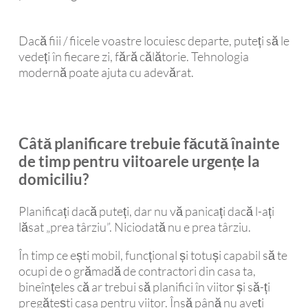
Dacă fiii / fiicele voastre locuiesc departe, puteți să le
vedeți în fiecare zi, fără călătorie. Tehnologia
modernă poate ajuta cu adevărat.
Câtă planificare trebuie făcută înainte
de timp pentru viitoarele urgențe la
domiciliu?
Planificați dacă puteți, dar nu vă panicați dacă l-ați
lăsat „prea târziu”. Niciodată nu e prea târziu.
În timp ce ești mobil, funcțional și totuși capabil să te
ocupi de o grămadă de contractori din casa ta,
bineînțeles că ar trebui să planifici în viitor și să-ți
pregătești casa pentru viitor. Însă până nu aveți