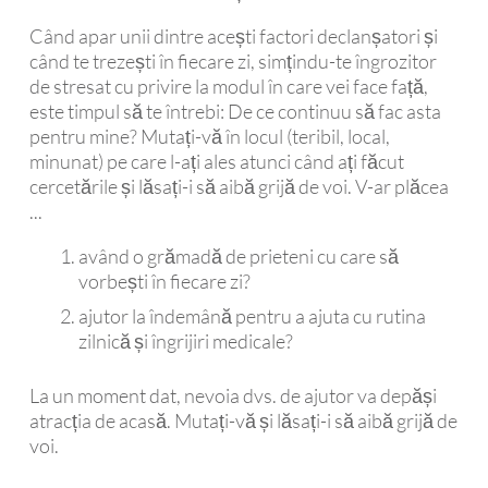
Când apar unii dintre acești factori declanșatori și
când te trezești în fiecare zi, simțindu-te îngrozitor
de stresat cu privire la modul în care vei face față,
este timpul să te întrebi: De ce continuu să fac asta
pentru mine? Mutați-vă în locul (teribil, local,
minunat) pe care l-ați ales atunci când ați făcut
cercetările și lăsați-i să aibă grijă de voi. V-ar plăcea
...
având o grămadă de prieteni cu care să
vorbești în fiecare zi?
ajutor la îndemână pentru a ajuta cu rutina
zilnică și îngrijiri medicale?
La un moment dat, nevoia dvs. de ajutor va depăși
atracția de acasă. Mutați-vă și lăsați-i să aibă grijă de
voi.