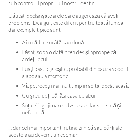
sub controlul propriului nostru destin.
Căutați declanșatoarele care sugerează că aveți
probleme. Desigur, este diferit pentru toată lumea,
dar exemple tipice sunt:
Ai o cădere urâtă sau două
Lăsați soba o dată prea des și aproape că
ardeți locul
Luați pastile greșite, probabil din cauza vederii
slabe sau a memoriei
Vă petreceți mai mult timp în spital decât acasă
Cu greu poți părăsi casa pe aburi
Soțul / îngrijitoarea dvs. este clar stresată și
nefericită
... dar cel mai important, rutina zilnică sau părți ale
acesteia au devenit un coșmar.