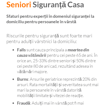
Seniori
Siguranță Casa
Sfaturi pentru experții în domeniul siguranței la
domiciliu pentru persoanele în vârstă
Riscurile pentru siguranță sunt foarte mari
pentru adulții vârstnici la domiciliu:
Falls
sunt cauza principala a
moartea din
cauza vătămării
pentru cei peste 65 de ani. În
orice an, 25-33% dintre seniori și 50% dintre
cei peste 80 de ani cad, rezultând adesea în
vătămări majore.
Burns
: Arsurile geriatrice reprezintă 20% din
arsuri. Rata mortalității și severitatea sunt mai
mari la persoanele în vârstă datorită
mobilității limitate și vitezei de reacție.
Fraudă
: Adulții mai în vârstă pot fi mai