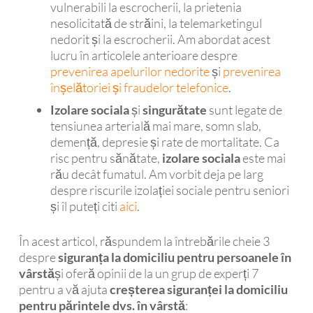
vulnerabili la escrocherii, la prietenia
nesolicitată de străini, la telemarketingul
nedorit și la escrocherii. Am abordat acest
lucru în articolele anterioare despre
prevenirea apelurilor nedorite
și
prevenirea
înșelătoriei și fraudelor telefonice
.
Izolare sociala
și
singurătate
sunt legate de
tensiunea arterială mai mare, somn slab,
demență, depresie și rate de mortalitate. Ca
risc pentru sănătate,
izolare sociala
este mai
rău decât fumatul. Am vorbit deja pe larg
despre riscurile izolației sociale pentru seniori
și îl puteți citi
aici
.
În acest articol, răspundem la întrebările cheie 3
despre
siguranța la domiciliu pentru persoanele în
vârstă
și oferă opinii de la un grup de experți 7
pentru a vă ajuta
creșterea siguranței la domiciliu
pentru părintele dvs. în vârstă
: