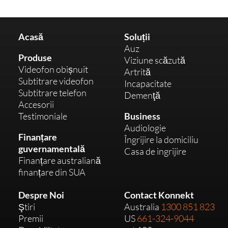
Acasă
Soluții
Auz
Produse
Viziune scăzută
Videofon obișnuit
Artrită
Subtitrare videofon
Incapacitate
Subtitrare telefon
Demenţă
Accesorii
Testimoniale
Business
Audiologie
Finanțare
Îngrijire la domiciliu
guvernamentală
Casa de ingrijire
Finanțare australiană
finanțare din SUA
Despre Noi
Contact Konnekt
Ştiri
Australia
1300 851 823
Premii
US
661-324-9044