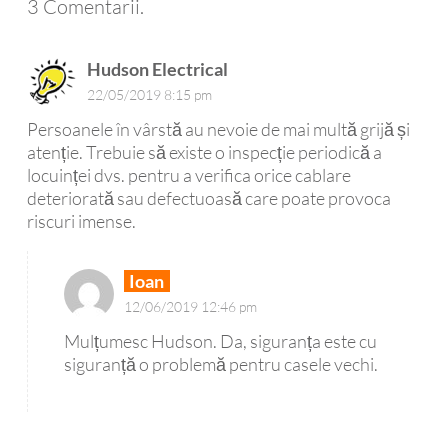
3
Comentarii
.
Hudson Electrical
22/05/2019 8:15 pm
Persoanele în vârstă au nevoie de mai multă grijă și
atenție. Trebuie să existe o inspecție periodică a
locuinței dvs. pentru a verifica orice cablare
deteriorată sau defectuoasă care poate provoca
riscuri imense.
Ioan
12/06/2019 12:46 pm
Mulțumesc Hudson. Da, siguranța este cu
siguranță o problemă pentru casele vechi.