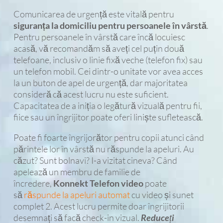
Comunicarea de urgență este vitală pentru
siguranța la domiciliu pentru persoanele în vârstă
.
Pentru persoanele în vârstă care încă locuiesc
acasă, vă recomandăm să aveți cel puțin două
telefoane, inclusiv o linie fixă ​​veche (telefon fix) sau
un telefon mobil. Cei dintr-o unitate vor avea acces
la un buton de apel de urgență, dar majoritatea
consideră că acest lucru nu este suficient.
Capacitatea de a iniția o legătură vizuală pentru fii,
fiice sau un îngrijitor poate oferi liniște sufletească.
Poate fi foarte îngrijorător pentru copii atunci când
părintele lor în vârstă nu răspunde la apeluri. Au
căzut? Sunt bolnavi? I-a vizitat cineva? Când
apelează un membru de familie de
încredere,
Konnekt Telefon video
poate
să
răspunde la apeluri automat
cu video și sunet
complet 2. Acest lucru permite doar îngrijitorii
desemnați să facă check-in vizual.
Reduceți