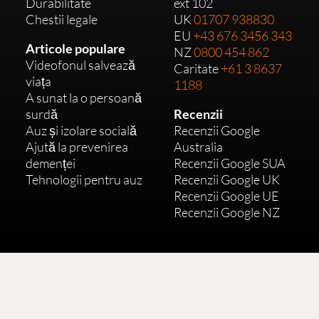
Durabilitate
ext 102
Chestii legale
UK
01707 938830
EU
+43 676 3456 343
Articole populare
NZ
0800 454 862
Videofonul salvează
Caritate
+61 3 8637
viața
1188
A sunat la o persoană
surdă
Recenzii
Auz și izolare socială
Recenzii Google
Ajută la prevenirea
Australia
demenței
Recenzii Google SUA
Tehnologii pentru auz
Recenzii Google UK
Recenzii Google UE
Recenzii Google NZ