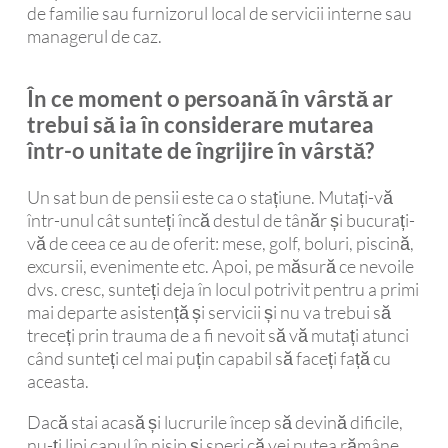
de familie sau furnizorul local de servicii interne sau
managerul de caz.
În ce moment o persoană în vârstă ar
trebui să ia în considerare mutarea
într-o unitate de îngrijire în vârstă?
Un sat bun de pensii este ca o stațiune. Mutați-vă
într-unul cât sunteți încă destul de tânăr și bucurați-
vă de ceea ce au de oferit: mese, golf, boluri, piscină,
excursii, evenimente etc. Apoi, pe măsură ce nevoile
dvs. cresc, sunteți deja în locul potrivit pentru a primi
mai departe asistență și servicii și nu va trebui să
treceți prin trauma de a fi nevoit să vă mutați atunci
când sunteți cel mai puțin capabil să faceți față cu
aceasta.
Dacă stai acasă și lucrurile încep să devină dificile,
nu-ți lipi capul în nisip și speri că vei putea rămâne