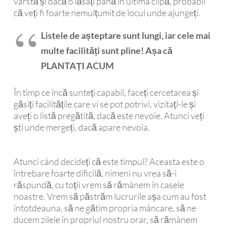
vârstă și dacă o lăsați până în ultima clipă, probabil
că veți fi foarte nemulțumit de locul unde ajungeți.
Listele de așteptare sunt lungi, iar cele mai
multe facilități sunt pline! Așa că
PLANTAȚI ACUM
În timp ce încă sunteți capabil, faceți cercetarea și
găsiți facilitățile care vi se pot potrivi, vizitați-le și
aveți o listă pregătită, dacă este nevoie. Atunci veți
ști unde mergeți, dacă apare nevoia.
Atunci când decideți că este timpul? Aceasta este o
întrebare foarte dificilă, nimeni nu vrea să-i
răspundă, cu toții vrem să rămânem în casele
noastre. Vrem să păstrăm lucrurile așa cum au fost
întotdeauna, să ne gătim propria mâncare, să ne
ducem zilele în propriul nostru orar, să rămânem