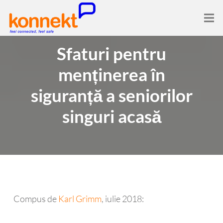
Sfaturi pentru
menținerea în
siguranță a seniorilor
singuri acasă
Compus de
Karl Grimm
, iulie 2018: