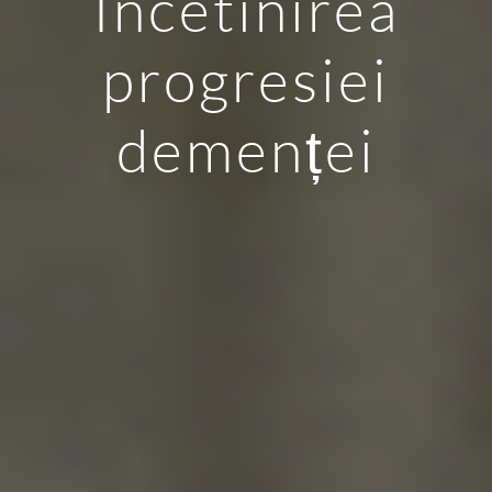
Încetinirea
progresiei
demenței