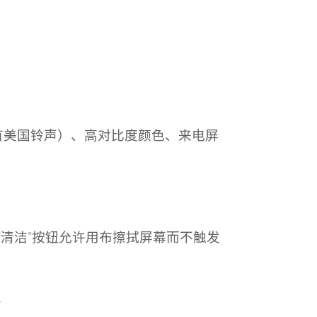
（也有美国铃声）、高对比度颜色、来电屏
持，“清洁”按钮允许用布擦拭屏幕而不触发
。