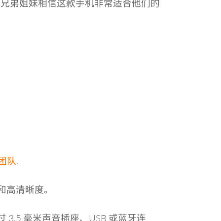
让兄弟姐妹相信这款手机非常适合他们的
持团队
.
和高清晰度。
.5 毫米声音插座、USB 或蓝牙连