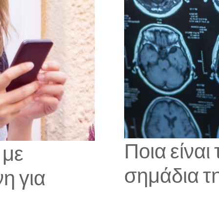
Ποια είναι
 με
σημάδια τη
η για