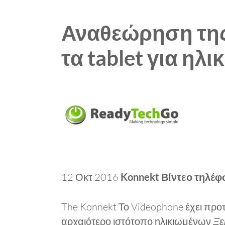
Αναθεώρηση της
τα tablet για ηλ
12 Οκτ 2016
Konnekt Βίντεο τηλέ
The Konnekt Το Videophone έχει προτ
αρχαιότερο ιστότοπο ηλικιωμένων
Ξε