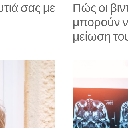
υτιά σας με
Πώς οι βιν
μπορούν ν
μείωση το