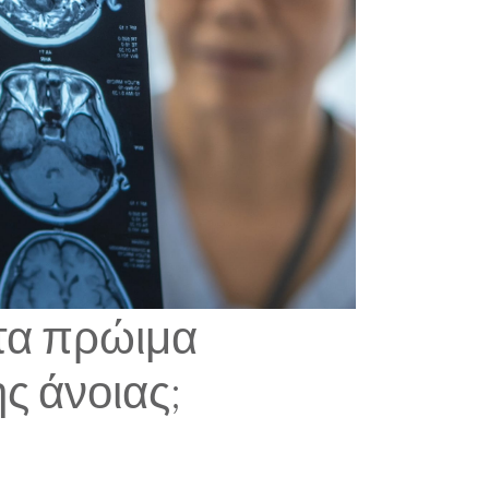
 τα πρώιμα
ς άνοιας;