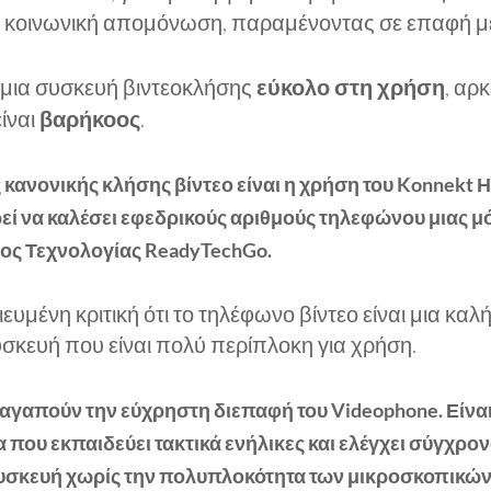
ην κοινωνική απομόνωση, παραμένοντας σε επαφή μ
α μια συσκευή βιντεοκλήσης
εύκολο στη χρήση
, αρ
ίναι
βαρήκοος
.
 κανονικής κλήσης βίντεο είναι η χρήση του Konnekt Η
εί να καλέσει εφεδρικούς αριθμούς τηλεφώνου μιας 
λος Τεχνολογίας ReadyTechGo.
υμένη κριτική ότι το τηλέφωνο βίντεο είναι μια καλή
σκευή που είναι πολύ περίπλοκη για χρήση.
ι αγαπούν την εύχρηστη διεπαφή του Videophone. Είνα
α που εκπαιδεύει τακτικά ενήλικες και ελέγχει σύγχρ
υσκευή χωρίς την πολυπλοκότητα των μικροσκοπικών 