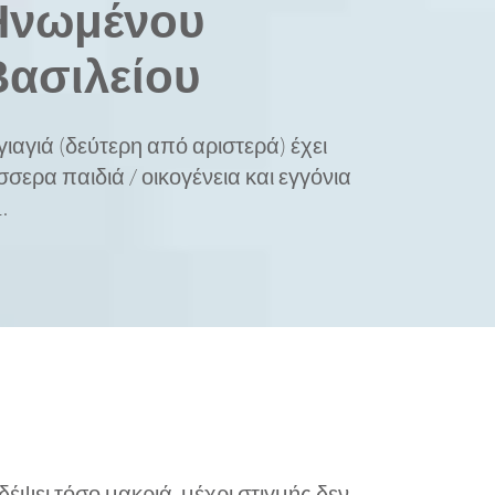
Ηνωμένου
Βασιλείου
γιαγιά (δεύτερη από αριστερά) έχει
σσερα παιδιά / οικογένεια και εγγόνια
.
έψει τόσο μακριά, μέχρι στιγμής δεν