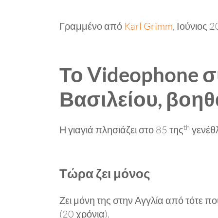
Γραμμένο από
Karl Grimm
, Ιούνιος 
Το Videophone σ
Βασιλείου, βοηθ
th
Η γιαγιά πλησιάζει στο 85 της
γενέθλ
Τώρα ζει μόνος
Ζει μόνη της στην Αγγλία από τότε π
(20 χρόνια).