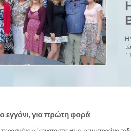
Η 
τέ
11
 εγγόνι, για πρώτη φορά
περασμένο Αύγουστο στις ΗΠΑ. Δεν μπορεί να ταξιδ