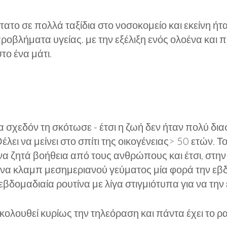
στατο σε πολλά ταξίδια στο νοσοκομείο και εκείνη 
προβλήματα υγείας. με την εξέλιξη ενός ολοένα και
το ένα μάτι.
χεδόν τη σκότωσε - έτσι η ζωή δεν ήταν πολύ διασκ
έλει να μείνει στο σπίτι της οικογένειας> 50 ετών. Το 
 να ζητά βοήθεια από τους ανθρώπους και έτσι, στ
 ένα κλαμπ μεσημεριανού γεύματος μία φορά την εβδ
δομαδιαία ρουτίνα με λίγα στιγμιότυπα για να την 
ολουθεί κυρίως την τηλεόραση και πάντα έχει το ρ