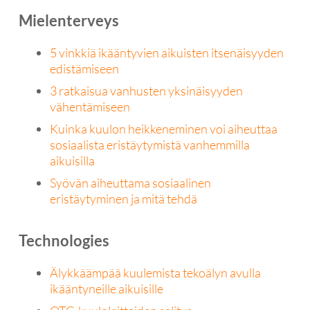
Mielenterveys
5 vinkkiä ikääntyvien aikuisten itsenäisyyden
edistämiseen
3 ratkaisua vanhusten yksinäisyyden
vähentämiseen
Kuinka kuulon heikkeneminen voi aiheuttaa
sosiaalista eristäytymistä vanhemmilla
aikuisilla
Syövän aiheuttama sosiaalinen
eristäytyminen ja mitä tehdä
Technologies
Älykkäämpää kuulemista tekoälyn avulla
ikääntyneille aikuisille