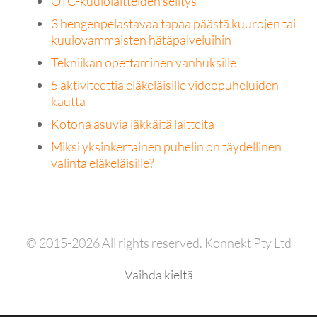
OTC-kuulolaitteiden selitys
3 hengenpelastavaa tapaa päästä kuurojen tai
kuulovammaisten hätäpalveluihin
Tekniikan opettaminen vanhuksille
5 aktiviteettia eläkeläisille videopuheluiden
kautta
Kotona asuvia iäkkäitä laitteita
Miksi yksinkertainen puhelin on täydellinen
valinta eläkeläisille?
© 2015-2026 All rights reserved. Konnekt Pty Ltd
Vaihda kieltä