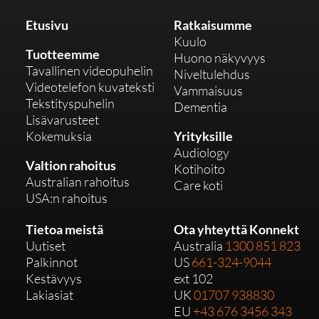
Etusivu
Ratkaisumme
Kuulo
Tuotteemme
Huono näkyvyys
Tavallinen videopuhelin
Niveltulehdus
Videotelefon kuvateksti
Vammaisuus
Tekstityspuhelin
Dementia
Lisävarusteet
Kokemuksia
Yrityksille
Audiology
Valtion rahoitus
Kotihoito
Australian rahoitus
Care koti
USA:n rahoitus
Tietoa meistä
Ota yhteyttä Konnekt
Uutiset
Australia
1300 851 823
Palkinnot
US
661-324-9044
Kestävyys
ext 102
Lakiasiat
UK
01707 938830
EU
+43 676 3456 343