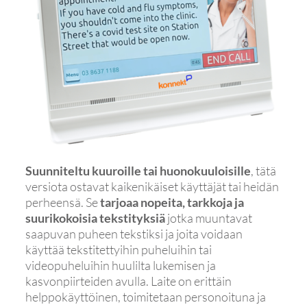
Suunniteltu kuuroille tai huonokuuloisille
, tätä
versiota ostavat kaikenikäiset käyttäjät tai heidän
perheensä. Se
tarjoaa nopeita, tarkkoja ja
suurikokoisia tekstityksiä
jotka muuntavat
saapuvan puheen tekstiksi ja joita voidaan
käyttää tekstitettyihin puheluihin tai
videopuheluihin huulilta lukemisen ja
kasvonpiirteiden avulla. Laite on erittäin
helppokäyttöinen, toimitetaan personoituna ja