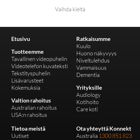
Vaihda kieltä
Etusivu
Ratkaisumme
Kuulo
Tuotteemme
Huono näkyvyys
Tavallinen videopuhelin
Niveltulehdus
Videotelefon kuvateksti
Vammaisuus
Tekstityspuhelin
Dementia
Lisävarusteet
Kokemuksia
Yrityksille
Audiology
Valtion rahoitus
Kotihoito
Australian rahoitus
Care koti
USA:n rahoitus
Tietoa meistä
Ota yhteyttä Konnekt
Uutiset
Australia
1300 851 823