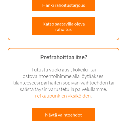
Hanki rahoitustarjous
Katso saatavilla oleva
rahoitus
Prefrahoittaa itse?
Tutustu vuokraus-, kokeilu- tai
ostovaihtoehtoihimme alla löytääksesi
tilanteeseesi parhaiten sopivan vaihtoehdon tai
säästä täysin varustetulla palvelullamme.
refkaupunkien yksiköiden
.
Näytä vaihtoehdot