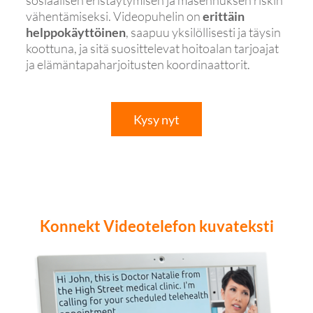
sosiaalisen eristäytymisen ja masennuksen riskin
vähentämiseksi. Videopuhelin on
erittäin
helppokäyttöinen
, saapuu yksilöllisesti ja täysin
koottuna, ja sitä suosittelevat hoitoalan tarjoajat
ja elämäntapaharjoitusten koordinaattorit.
Kysy nyt
Konnekt Videotelefon kuvateksti