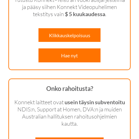
ja pääsy siihen Konnekt Videopuhelimen
tekstitys vain
$ 5 kuukaudessa
.
Klikkauskelpoisuus
Hae nyt
Onko rahoitusta?
Konnekt laitteet ovat
usein täysin subventoitu
NDIS:n, Support at Homen, DVA:n ja muiden
Australian hallituksen rahoitusohjelmien
kautta.