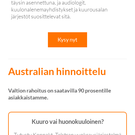
täysin asennettuna, ja audiologit,
kuulonalenemayhdistykset ja kuurousalan
järjestöt suosittelevat sitä.
Kysy nyt
Australian hinnoittelu
Valtion rahoitus on saatavilla 90 prosentille
asiakkaistamme.
Kuuro vai huonokuuloinen?
Tutustu Konnekt–Telstran vuokrausjärjestelmä