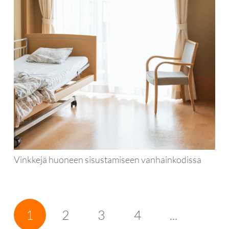
Vinkkejä huoneen sisustamiseen vanhainkodissa
1
2
3
4
...