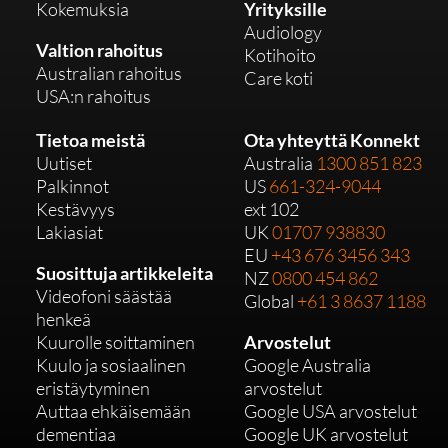
Kokemuksia
Yrityksille
Audiology
Valtion rahoitus
Kotihoito
Australian rahoitus
Care koti
USA:n rahoitus
Tietoa meistä
Ota yhteyttä Konnekt
Uutiset
Australia
1300 851 823
Palkinnot
US
661-324-9044
Kestävyys
ext 102
Lakiasiat
UK
01707 938830
EU
+43 676 3456 343
Suosittuja artikkeleita
NZ
0800 454 862
Videofoni säästää
Global
+61 3 8637 1188
henkeä
Kuurolle soittaminen
Arvostelut
Kuulo ja sosiaalinen
Google Australia
eristäytyminen
arvostelut
Auttaa ehkäisemään
Google USA arvostelut
dementiaa
Google UK arvostelut