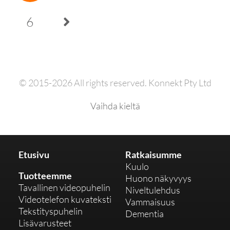
6
© 2015-2026 All rights reserved. Konnekt Pty Ltd
Vaihda kieltä
Etusivu
Ratkaisumme
Kuulo
Tuotteemme
Huono näkyvyys
Tavallinen videopuhelin
Niveltulehdus
Videotelefon kuvateksti
Vammaisuus
Tekstityspuhelin
Dementia
Lisävarusteet