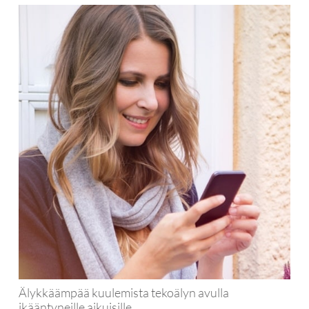
Älykkäämpää kuulemista tekoälyn avulla
ikääntyneille aikuisille