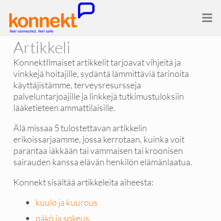
Artikkeli
KonnektIlmaiset artikkelit tarjoavat vihjeitä ja
vinkkejä hoitajille, sydäntä lämmittäviä tarinoita
käyttäjistämme, terveysresursseja
palveluntarjoajille ja linkkejä tutkimustuloksiin
lääketieteen ammattilaisille.
Älä missaa 5 tulostettavan artikkelin
erikoissarjaamme, jossa kerrotaan, kuinka voit
parantaa iäkkään tai vammaisen tai kroonisen
sairauden kanssa elävän henkilön elämänlaatua.
Konnekt sisältää artikkeleita aiheesta:
kuulo ja kuurous
näkö ja sokeus