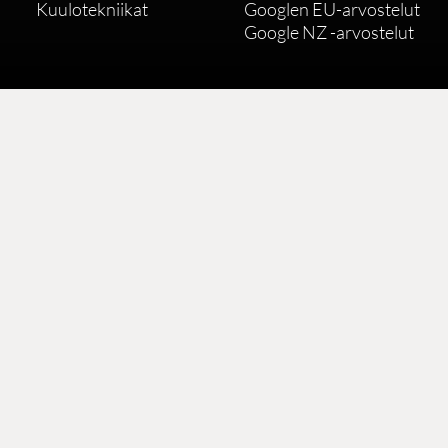
Kuulotekniikat
Googlen EU-arvostelut
Google NZ -arvostelut