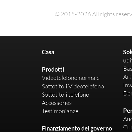
© 2015-2026 All rights reserv
Casa
Sol
udi
Bas
Prodotti
Art
Videotelefono normale
Inv
Sottotitoli Videotelefono
De
Sottotitoli telefono
Accessories
Per
Testimonianze
Aud
Cur
Finanziamento del governo