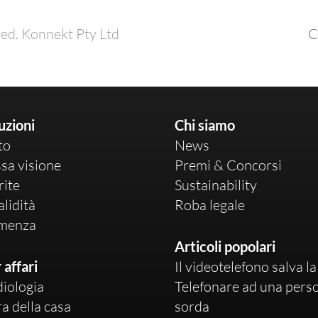
ed. Konnekt Pty Ltd
C
uzioni
Chi siamo
to
News
sa visione
Premi & Concorsi
rite
Sustainability
alidità
Roba legale
menza
Articoli popolari
 affari
Il videotelefono salva la
iologia
Telefonare ad una pers
a della casa
sorda