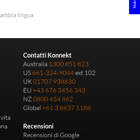
ambia lingua
Contatti Konnekt
Australia
1300 851 823
US
661-324-9044
ext 102
UK
01707 938830
EU
+43 676 3456 343
NZ
0800 454 862
Global
+61 3 8637 1188
 vita
ona
Recensioni
Recensioni di Google