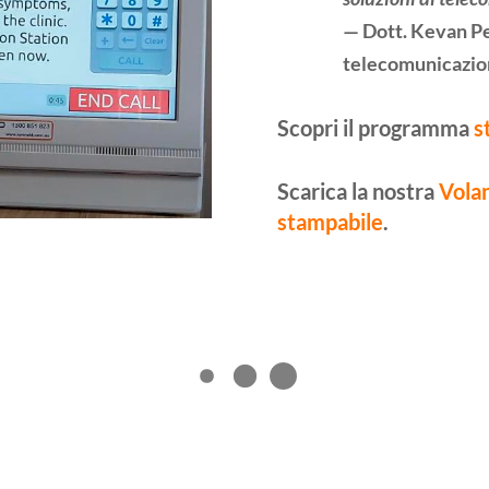
— Dott. Kevan Pe
telecomunicazion
Scopri il programma
s
Scarica la nostra
Vola
stampabile
.