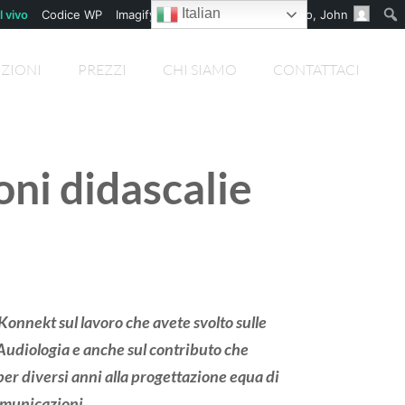
Italian
l vivo
Codice WP
Imagify
WP Rocket
Buongiorno,
John
ZIONI
PREZZI
CHI SIAMO
CONTATTACI
ni didascalie
onnekt sul lavoro che avete svolto sulle
Audiologia e anche sul contributo che
er diversi anni alla progettazione equa di
omunicazioni.