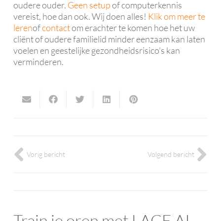
oudere ouder.
Geen setup
of computerkennis
vereist, hoe dan ook. Wij doen alles!
Klik om meer te
leren
of
contact
om erachter te komen hoe het uw
cliënt of oudere familielid minder eenzaam kan laten
voelen en geestelijke gezondheidsrisico's kan
verminderen.
Vorig bericht
Volgend bericht
Train je oren met LACE AI